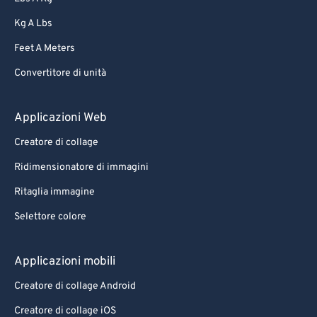
58
58
58
58
58
58
Kg A Lbs
59
59
59
59
59
59
Feet A Meters
60
60
Convertitore di unità
61
61
62
62
Applicazioni Web
63
63
Creatore di collage
64
64
Ridimensionatore di immagini
65
65
Ritaglia immagine
66
66
Selettore colore
67
67
68
68
Applicazioni mobili
69
69
Creatore di collage Android
70
70
Creatore di collage iOS
71
71