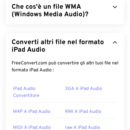
Che cos'è un file WMA
(Windows Media Audio)?
Microsoft ha inizialmente sviluppato il formato di
file
Windows Media Audio (WMA)
per competere
Converti altri file nel formato
con il formato di file MP3. Il WMA è sia un codec
audio che un formato audio. Il WMA si è evoluto sin
iPad Audio
dal suo lancio nel 1999, con diverse versioni
aggiornate:
WMA Pro
,
WMA Lossless
e
WMA Voice
FreeConvert.com può convertire gli altri tuoi file nel
. È un componente chiave di
Windows Media
, che
formato iPad Audio :
Microsoft ha interrotto.
iPad Audio
3GA A iPad Audio
Come aprire un file WMA?
Convertitore
Componente chiave di
Windows Media
,
Windows
Media Player
supporta i file WMA ed è solitamente
M4P A iPad Audio
RMI A iPad Audio
il programma predefinito per aprirli. Tuttavia, data
la loro relativa diffusione, molti altri lettori e
MIDI A iPad Audio
raw A iPad Audio