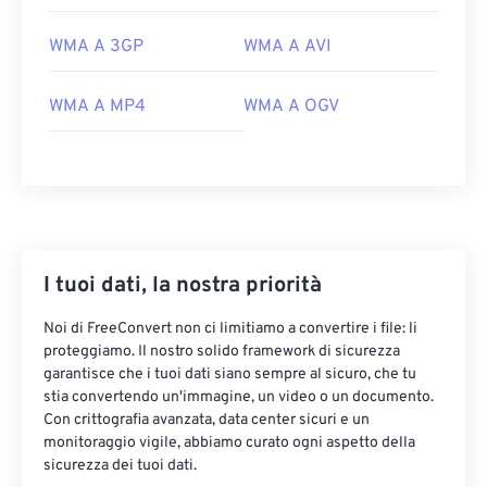
WMA A 3GP
WMA A AVI
WMA A MP4
WMA A OGV
00
00
00
00
00
00
00
00
I tuoi dati, la nostra priorità
00
00
00
00
00
00
00
00
Noi di FreeConvert non ci limitiamo a convertire i file: li
01
01
01
01
01
01
01
01
proteggiamo. Il nostro solido framework di sicurezza
02
02
02
02
02
02
02
02
garantisce che i tuoi dati siano sempre al sicuro, che tu
stia convertendo un'immagine, un video o un documento.
03
03
03
03
03
03
03
03
Con crittografia avanzata, data center sicuri e un
monitoraggio vigile, abbiamo curato ogni aspetto della
04
04
04
04
04
04
04
04
sicurezza dei tuoi dati.
05
05
05
05
05
05
05
05