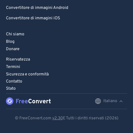
Convertitore di immagini Android
72
72
Convertitore di immagini iOS
73
73
74
74
Chi siamo
75
75
Blog
Donare
76
76
Riservatezza
77
77
Termini
78
78
Sicurezza e conformità
79
79
Contatto
Stato
80
80
81
81
Italiano
English
82
82
Deutsch
© FreeConvert.com
v2.30
E Tutti i diritti riservati (2026)
83
83
Español
84
84