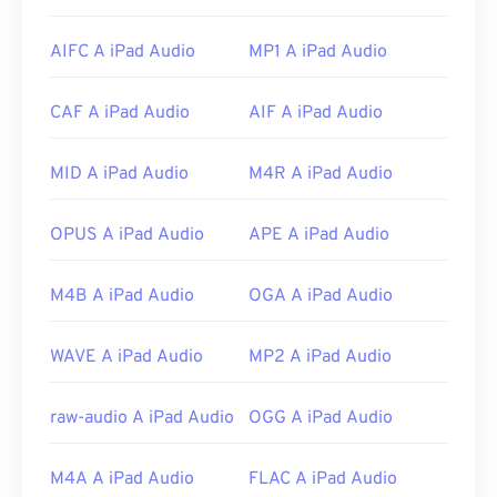
programmi supportano questo tipo di file. I file
WMA
sono spesso utilizzati anche nello streaming
AIFC A iPad Audio
MP1 A iPad Audio
online.
Altri programmi che possono aprire i file WMA
CAF A iPad Audio
AIF A iPad Audio
includono
VLC Media Player
e
UltraMixer
. Per i
dispositivi mobili, prova
OverDrive Media Console
,
che ha versioni separate per
Apple iOS
,
Google
MID A iPad Audio
M4R A iPad Audio
Android
e
Windows Phone/Windows 10 Mobile
.
OPUS A iPad Audio
APE A iPad Audio
Sviluppato da:
Microsoft
Versione iniziale:
1999
M4B A iPad Audio
OGA A iPad Audio
Link utili:
https://en.wikipedia.org/wiki/Windows_Media_Audio
WAVE A iPad Audio
MP2 A iPad Audio
https://docs.microsoft.com/en-
us/windows/desktop/medfound/windows-media-
raw-audio A iPad Audio
OGG A iPad Audio
codecs
M4A A iPad Audio
FLAC A iPad Audio