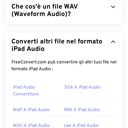
Che cos'è un file WAV
(Waveform Audio)?
Waveform Audio (WAV) è il formato audio digitale
più diffuso per i file audio non compressi. Il WAV è
Converti altri file nel formato
il risultato dell'iterazione di un
Resource
Interchange File Format (RIFF)
iPad Audio
da parte di IBM e
Windows. I file WAV sono molto più grandi dei file
M4A e MP3, il che li rende meno pratici per l'uso
FreeConvert.com può convertire gli altri tuoi file nel
domestico su lettori portatili. La loro qualità,
formato iPad Audio :
tuttavia, supera quella di
M4A
e
MP3
.
iPad Audio
3GA A iPad Audio
Come aprire un file WAV?
Convertitore
Il lettore predefinito per aprire i file WAV è
Windows Media Player
. In alternativa, è possibile
M4P A iPad Audio
RMI A iPad Audio
utilizzare anche programmi come
iTunes
,
VLC
Media Player
e
QuickTime
per aprire e riprodurre i
MIDI A iPad Audio
raw A iPad Audio