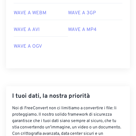
WAVE A WEBM
WAVE A 3GP
WAVE A AVI
WAVE A MP4
WAVE A OGV
00
00
00
00
00
00
00
00
00
00
00
00
00
00
00
00
I tuoi dati, la nostra priorità
01
01
01
01
01
01
01
01
Noi di FreeConvert non ci limitiamo a convertire i file: li
02
02
02
02
02
02
02
02
proteggiamo. Il nostro solido framework di sicurezza
garantisce che i tuoi dati siano sempre al sicuro, che tu
03
03
03
03
03
03
03
03
stia convertendo un'immagine, un video o un documento.
Con crittografia avanzata, data center sicuri e un
04
04
04
04
04
04
04
04