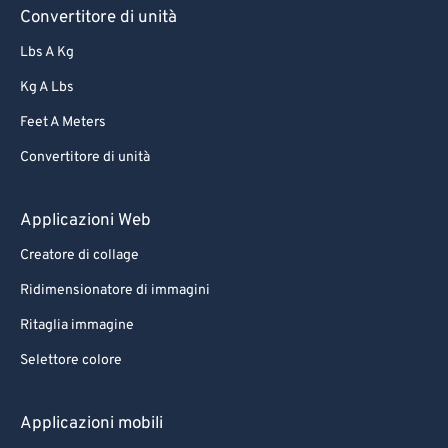
57
57
57
57
57
57
Convertitore di unità
58
58
58
58
58
58
Lbs A Kg
59
59
59
59
59
59
Kg A Lbs
60
60
Feet A Meters
61
61
Convertitore di unità
62
62
63
63
Applicazioni Web
64
64
Creatore di collage
65
65
Ridimensionatore di immagini
66
66
Ritaglia immagine
67
67
Selettore colore
68
68
69
69
Applicazioni mobili