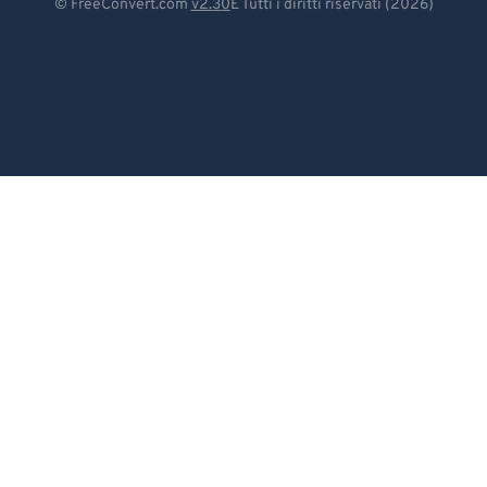
© FreeConvert.com
v2.30
E Tutti i diritti riservati (2026)
84
84
Español
85
85
Français
86
86
Português
87
87
Italiano
88
88
Dutch
89
89
90
90
日本語
91
91
简体中文
92
92
繁體中文
93
93
한국어
94
94
Svenska
95
95
96
96
Türkçe