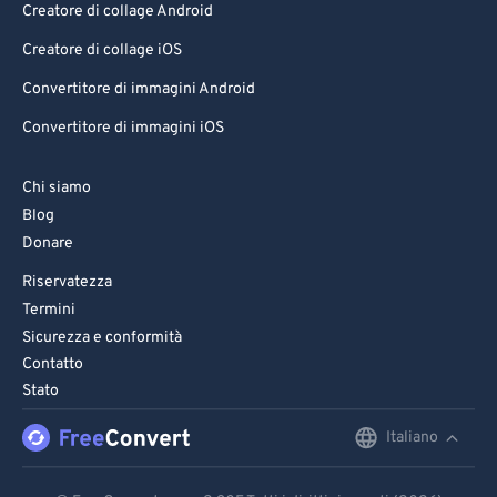
70
70
Creatore di collage Android
71
71
Creatore di collage iOS
72
72
Convertitore di immagini Android
73
73
Convertitore di immagini iOS
74
74
75
75
Chi siamo
Blog
76
76
Donare
77
77
Riservatezza
78
78
Termini
79
79
Sicurezza e conformità
Contatto
80
80
Stato
81
81
Italiano
English
82
82
Deutsch
83
83