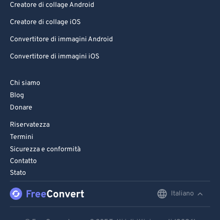
70
70
Creatore di collage Android
71
71
Creatore di collage iOS
72
72
Convertitore di immagini Android
73
73
Convertitore di immagini iOS
74
74
75
75
Chi siamo
Blog
76
76
Donare
77
77
Riservatezza
78
78
Termini
79
79
Sicurezza e conformità
Contatto
80
80
Stato
81
81
Italiano
English
82
82
Deutsch
83
83