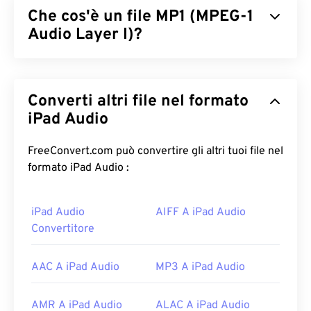
Che cos'è un file MP1 (MPEG-1
Audio Layer I)?
MPEG-1 Audio Layer 1 (MP1) è una versione
precedente e semplificata dello standard audio
Converti altri file nel formato
MPEG
. MP1 è per lo più obsoleto, ma è ancora
supportato. MP1 faceva parte del formato
iPad Audio
Digital
Compact Cassette
. Quasi tutti i file MP1 sono stati
sostituiti dai più recenti formati
MPEG-1 Audio
FreeConvert.com può convertire gli altri tuoi file nel
Layer II (MP2)
e
MPEG-1 Audio Layer III o MPEG-2
formato iPad Audio :
Audio Layer III (MP3)
.
iPad Audio
AIFF A iPad Audio
Come aprire un file MP1?
Convertitore
Poiché il formato MP1 è ampiamente obsoleto,
VLC
Media Player
è la scelta migliore per aprire un file
AAC A iPad Audio
MP3 A iPad Audio
MP1, con il vantaggio che questo lettore funziona
su tutte le piattaforme.
AMR A iPad Audio
ALAC A iPad Audio