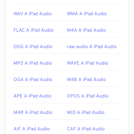
Altri ottimi lettori multimediali per aprire file MP1
sono
Windows Media Player
,
Awave Studio
,
WAV A iPad Audio
WMA A iPad Audio
Winamp
e
jetAudio
.
Sviluppato da:
ISO
/
IEC
,
Moving Pictures Experts
FLAC A iPad Audio
M4A A iPad Audio
Group
Versione iniziale:
1993
OGG A iPad Audio
raw-audio A iPad Audio
Link utili:
MP2 A iPad Audio
WAVE A iPad Audio
https://en.wikipedia.org/wiki/MPEG-1_Audio_Lay
er_I
OGA A iPad Audio
M4B A iPad Audio
https://mpeg.chiariglione.org/standards/mpeg-
1.html
APE A iPad Audio
OPUS A iPad Audio
M4R A iPad Audio
MID A iPad Audio
AIF A iPad Audio
CAF A iPad Audio