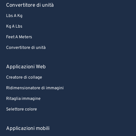
57
57
57
57
57
57
Convertitore di unità
58
58
58
58
58
58
Lbs A Kg
59
59
59
59
59
59
Kg A Lbs
60
60
Feet A Meters
61
61
Convertitore di unità
62
62
63
63
Applicazioni Web
64
64
Creatore di collage
65
65
Ridimensionatore di immagini
66
66
Ritaglia immagine
67
67
Selettore colore
68
68
69
69
Applicazioni mobili