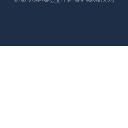
© FreeConvert.com
v2.30
E Tutti i diritti riservati (2026)
84
84
Español
85
85
Français
86
86
Português
87
87
Italiano
88
88
Dutch
89
89
90
90
日本語
91
91
简体中文
92
92
繁體中文
93
93
한국어
94
94
Svenska
95
95
96
96
Türkçe