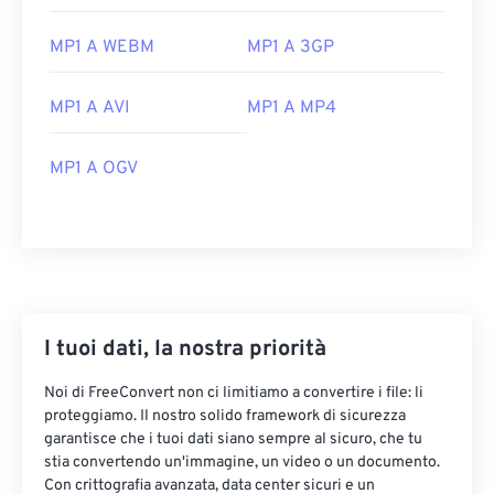
MP1 A WEBM
MP1 A 3GP
MP1 A AVI
MP1 A MP4
MP1 A OGV
00
00
00
00
00
00
00
00
00
00
00
00
00
00
00
00
I tuoi dati, la nostra priorità
01
01
01
01
01
01
01
01
Noi di FreeConvert non ci limitiamo a convertire i file: li
02
02
02
02
02
02
02
02
proteggiamo. Il nostro solido framework di sicurezza
garantisce che i tuoi dati siano sempre al sicuro, che tu
03
03
03
03
03
03
03
03
stia convertendo un'immagine, un video o un documento.
Con crittografia avanzata, data center sicuri e un
04
04
04
04
04
04
04
04