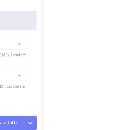
S.MS). Lasciare
S). Lasciare a
a a tutti