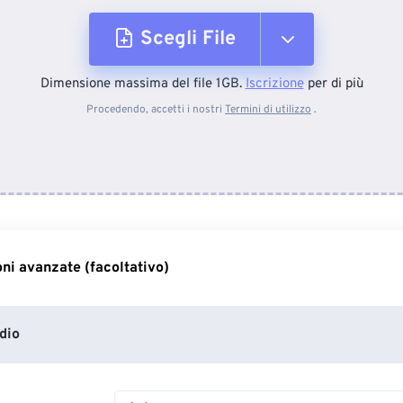
Scegli File
Dimensione massima del file 1GB.
Iscrizione
per di più
Dal dispositivo
Procedendo, accetti i nostri
Termini di utilizzo
.
Da Dropbox
Da Google Drive
ni avanzate (facoltativo)
Da OneDrive
dio
Dall'URL