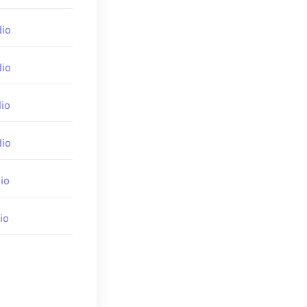
ts Data
,
n riscatto in
io
inaccia.
io
io
io
rmat.html
io
io