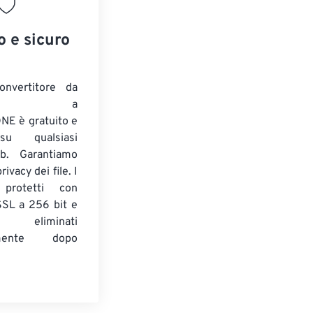
o e sicuro
onvertitore da
ENTE a
E è gratuito e
su qualsiasi
b. Garantiamo
ivacy dei file. I
 protetti con
 SSL a 256 bit e
 eliminati
amente dopo