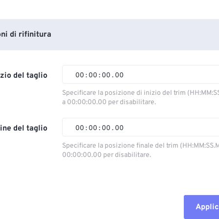
i di rifinitura
izio del taglio
00
:
00
:
00
.
00
Specificare la posizione di inizio del trim (HH:MM:S
a 00:00:00.00 per disabilitare.
00
00
00
00
01
01
01
01
ine del taglio
00
:
00
:
00
.
00
02
02
02
02
Specificare la posizione finale del trim (HH:MM:SS.M
00:00:00.00 per disabilitare.
03
03
03
03
00
00
00
00
04
04
04
04
01
01
01
01
05
05
05
05
02
02
02
02
Applic
06
06
06
06
03
03
03
03