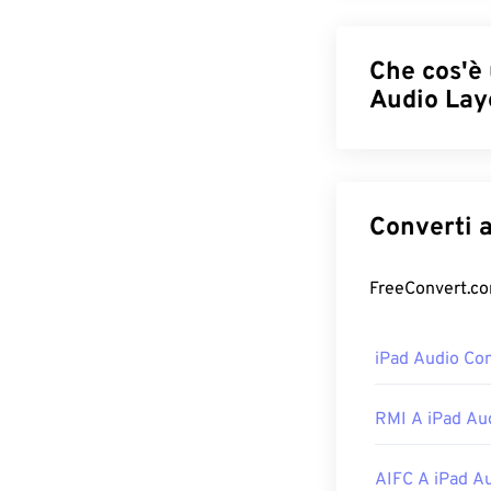
Che cos'è
Audio Laye
MPEG-1 Audio La
utilizzato per
c
consentendone l'
utilizzati dai c
sono accessibili
Come apri
iPad Audio Con
Poiché i file M
audio li support
seconda della p
RMI A iPad Au
MP3
.
AIFC A iPad A
Un altro progra