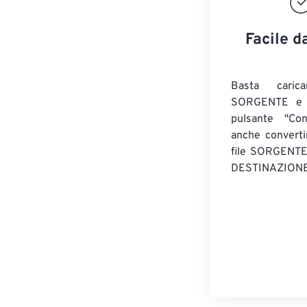
Facile d
Basta caric
SORGENTE e c
pulsante "Con
anche convert
file SORGENT
DESTINAZIONE