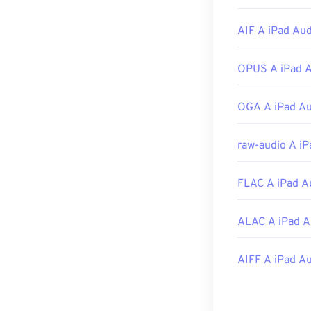
due tipi di file
obsoleto, e
Tes
AIF A iPad Aud
Bitcoin, ma che
Sviluppato da:
OPUS A iPad 
Versione inizia
OGA A iPad Au
Link utili:
https://en.wik
raw-audio A iP
https://mpeg.c
FLAC A iPad A
ALAC A iPad A
AIFF A iPad A