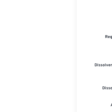
Reg
Dissolven
Diss