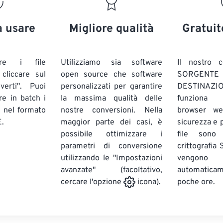
20
20
20
20
17
17
17
17
21
21
21
21
18
18
18
18
a usare
Migliore qualità
Gratuit
22
22
22
22
19
19
19
19
23
23
23
23
20
20
20
20
are i file
Utilizziamo sia software
Il nostro c
24
24
24
liccare sul
open source che software
SORG
21
21
21
21
verti". Puoi
personalizzati per garantire
DESTINAZION
25
25
25
22
22
22
22
ire in batch
i
la massima qualità delle
funziona 
26
26
26
E
nel formato
nostre conversioni. Nella
23
23
23
23
browser we
.
maggior parte dei casi, è
sicurezza e pr
27
27
27
24
24
24
possibile ottimizzare i
file sono
28
28
28
25
25
25
parametri di conversione
crittografia
utilizzando le "Impostazioni
29
29
29
vengono
26
26
26
avanzate" (facoltativo,
automatic
30
30
30
27
27
27
poche ore.
cercare l'opzione
icona).
31
31
31
28
28
28
32
32
32
29
29
29