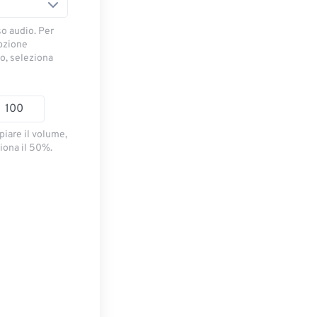
so audio. Per
opzione
io, seleziona
piare il volume,
iona il 50%.