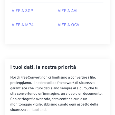
AIFF A 3GP
AIFF A AVI
AIFF A MP4
AIFF A OGV
00
00
00
00
00
00
00
00
I tuoi dati, la nostra priorità
00
00
00
00
00
00
00
00
Noi di FreeConvert non ci limitiamo a convertire i file: li
01
01
01
01
01
01
01
01
proteggiamo. Il nostro solido framework di sicurezza
02
02
02
02
02
02
02
02
garantisce che i tuoi dati siano sempre al sicuro, che tu
stia convertendo un'immagine, un video o un documento.
03
03
03
03
03
03
03
03
Con crittografia avanzata, data center sicuri e un
monitoraggio vigile, abbiamo curato ogni aspetto della
04
04
04
04
04
04
04
04
sicurezza dei tuoi dati.
05
05
05
05
05
05
05
05