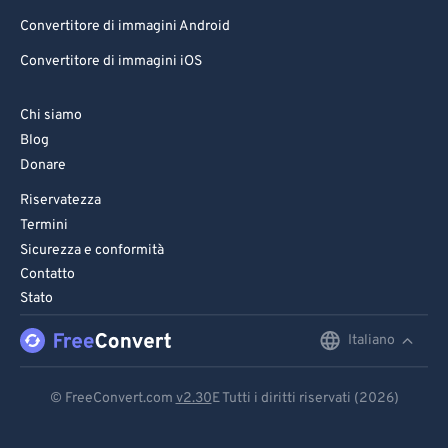
Convertitore di immagini Android
72
72
Convertitore di immagini iOS
73
73
74
74
Chi siamo
75
75
Blog
Donare
76
76
Riservatezza
77
77
Termini
78
78
Sicurezza e conformità
79
79
Contatto
Stato
80
80
81
81
Italiano
English
82
82
Deutsch
© FreeConvert.com
v2.30
E Tutti i diritti riservati (2026)
83
83
Español
84
84