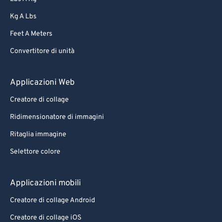
58
58
58
58
58
58
Kg A Lbs
59
59
59
59
59
59
Feet A Meters
60
60
Convertitore di unità
61
61
62
62
Applicazioni Web
63
63
Creatore di collage
64
64
Ridimensionatore di immagini
65
65
Ritaglia immagine
66
66
Selettore colore
67
67
68
68
Applicazioni mobili
69
69
Creatore di collage Android
70
70
Creatore di collage iOS
71
71