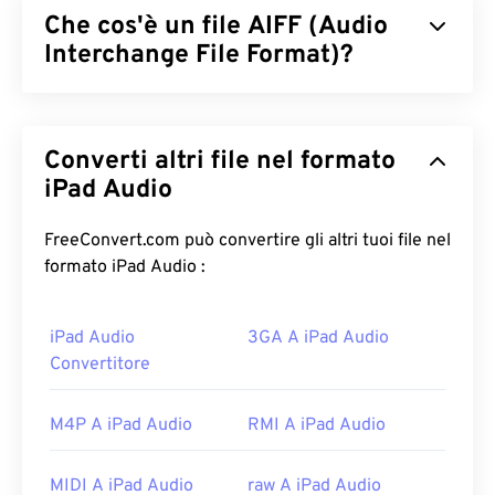
Che cos'è un file AIFF (Audio
Interchange File Format)?
Apple
ha sviluppato il formato Audio Interchange
File Format (AIFF) per archiviare dati audio digitali
Converti altri file nel formato
(forma d'onda) di alta qualità. Molti professionisti lo
utilizzano, in particolare gli utenti delle piattaforme
iPad Audio
Apple. È
lossless
, il che significa che non vi è
alcuna perdita di qualità o di dati rispetto
FreeConvert.com può convertire gli altri tuoi file nel
all'originale, ma questo significa anche che i file
formato iPad Audio :
AIFF occupano più spazio. AIFF può individuare
i
dati dei punti di loop
e le note musicali, il che è
iPad Audio
3GA A iPad Audio
utile per i musicisti.
Convertitore
Come aprire un file AIFF?
M4P A iPad Audio
RMI A iPad Audio
Per impostazione predefinita, AIFF si apre in
Windows Media Player
o
iTunes
, a seconda del
MIDI A iPad Audio
raw A iPad Audio