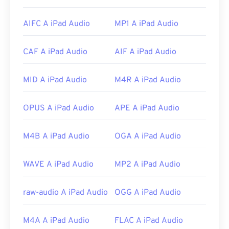
sistema operativo. Altri programmi che aprono
AIFF includono
VLC Media Player
,
Audacity
,
AIFC A iPad Audio
MP1 A iPad Audio
Winamp
e
Elmedia Player
.
Si prega di notare che se si utilizza un dispositivo
CAF A iPad Audio
AIF A iPad Audio
Android
o non Apple, sarà necessario convertire il
file AIFF, probabilmente in un file MP3, per poterlo
aprire. I dispositivi mobili Apple aprono i file AIFF
MID A iPad Audio
M4R A iPad Audio
senza conversione.
OPUS A iPad Audio
APE A iPad Audio
Sviluppato da:
Apple Inc.
Data di uscita iniziale:
1988
M4B A iPad Audio
OGA A iPad Audio
Link utili:
https://en.wikipedia.org/wiki/Audio_Interchange_File_F
WAVE A iPad Audio
MP2 A iPad Audio
https://www.lifewire.com/aiff-aif-aifc-files-
2619569
raw-audio A iPad Audio
OGG A iPad Audio
M4A A iPad Audio
FLAC A iPad Audio