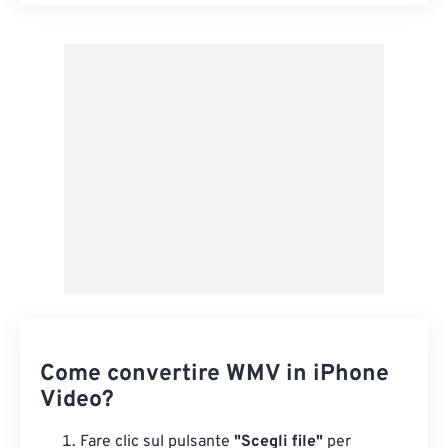
Reimposta tutte le opzioni
Applica da preimpostazione
Salva come predefinito
Come convertire WMV in iPhone
Video?
Fare clic sul pulsante
"Scegli file"
per