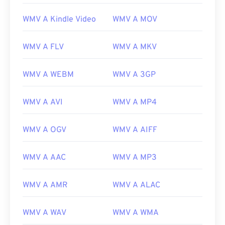
WMV A Kindle Video
WMV A MOV
00
00
00
00
00
00
00
00
WMV A FLV
WMV A MKV
WMV A WEBM
WMV A 3GP
00
00
00
00
00
00
00
00
01
01
01
01
01
01
01
01
WMV A AVI
WMV A MP4
02
02
02
02
02
02
02
02
WMV A OGV
WMV A AIFF
03
03
03
03
03
03
03
03
04
04
04
04
04
04
04
04
WMV A AAC
WMV A MP3
05
05
05
05
05
05
05
05
WMV A AMR
WMV A ALAC
06
06
06
06
06
06
06
06
07
07
07
07
07
07
07
07
WMV A WAV
WMV A WMA
08
08
08
08
08
08
08
08