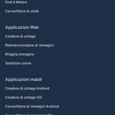
Feet A Meters
88
88
Convertitore di unità
89
89
90
90
Applicazioni Web
91
91
Creatore di collage
92
92
Ridimensionatore di immagini
93
93
Ritaglia immagine
94
94
Selettore colore
95
95
96
96
Applicazioni mobili
97
97
Creatore di collage Android
98
98
Creatore di collage iOS
99
99
Convertitore di immagini Android