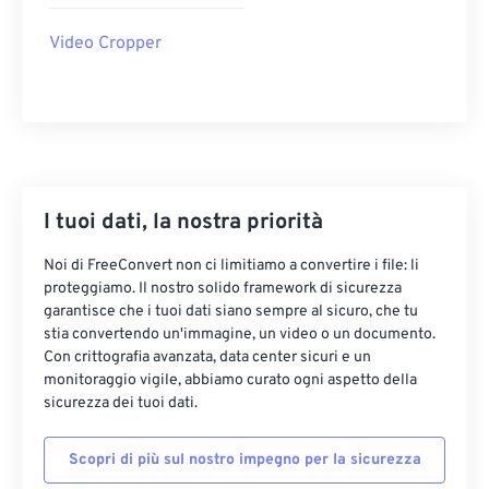
22
22
22
22
22
22
22
22
Video Cropper
23
23
23
23
23
23
23
23
24
24
24
24
24
24
25
25
25
25
25
25
26
26
26
26
26
26
27
27
27
27
27
27
I tuoi dati, la nostra priorità
28
28
28
28
28
28
Noi di FreeConvert non ci limitiamo a convertire i file: li
29
29
29
29
29
29
proteggiamo. Il nostro solido framework di sicurezza
garantisce che i tuoi dati siano sempre al sicuro, che tu
30
30
30
30
30
30
stia convertendo un'immagine, un video o un documento.
31
31
31
31
31
31
Con crittografia avanzata, data center sicuri e un
monitoraggio vigile, abbiamo curato ogni aspetto della
32
32
32
32
32
32
sicurezza dei tuoi dati.
33
33
33
33
33
33
Scopri di più sul nostro impegno per la sicurezza
34
34
34
34
34
34