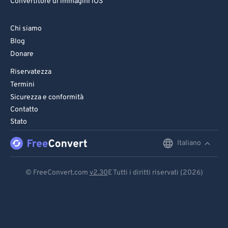
Convertitore di immagini iOS
Chi siamo
Blog
Donare
Riservatezza
Termini
Sicurezza e conformità
Contatto
Stato
Italiano
English
Deutsch
© FreeConvert.com
v2.30
E Tutti i diritti riservati (2026)
Español
Français
Português