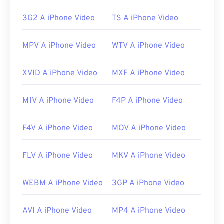
Link utili:
3G2 A iPhone Video
TS A iPhone Video
https://en.wikipedia.org/wiki/Windows_Media_Video
https://en.wikipedia.org/wiki/Advanced_Systems_Form
MPV A iPhone Video
WTV A iPhone Video
XVID A iPhone Video
MXF A iPhone Video
M1V A iPhone Video
F4P A iPhone Video
F4V A iPhone Video
MOV A iPhone Video
FLV A iPhone Video
MKV A iPhone Video
WEBM A iPhone Video
3GP A iPhone Video
AVI A iPhone Video
MP4 A iPhone Video