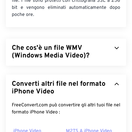
file. I file sono protetti con crittografia SSL a 256
bit e vengono eliminati automaticamente dopo
poche ore.
Che cos'è un file WMV
(Windows Media Video)?
Windows Media Video (WMV) è un formato video
comune e ampiamente supportato. Comprime le
Converti altri file nel formato
dimensioni del file con un
codec
, creando un file
facile da gestire che mantiene inalterata la qualità
iPhone Video
del video. Un formato contenitore digitale,
denominato Advanced Systems Format (ASF),
FreeConvert.com può convertire gli altri tuoi file nel
spesso incapsula i file WMV.
formato iPhone Video :
Come aprire un file WMV?
iPhone Video
M2TS A iPhone Video