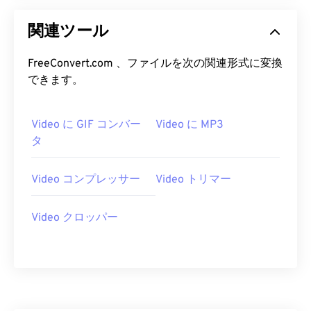
20
20
20
20
20
20
20
20
関連ツール
21
21
21
21
21
21
21
21
FreeConvert.com 、ファイルを次の関連形式に変換
22
22
22
22
22
22
22
22
できます。
23
23
23
23
23
23
23
23
24
24
24
24
24
24
Video に GIF コンバー
Video に MP3
25
25
25
25
25
25
タ
26
26
26
26
26
26
Video コンプレッサー
Video トリマー
27
27
27
27
27
27
28
28
28
28
28
28
Video クロッパー
29
29
29
29
29
29
30
30
30
30
30
30
31
31
31
31
31
31
32
32
32
32
32
32