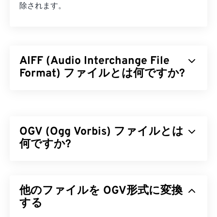
除されます。
AIFF (Audio Interchange File
Format) ファイルとは何ですか?
Appleは
、高品質のデジタルオーディオ（波形）デ
ータを保存するために、Audio Interchange File
Format（AIFF）を開発しました。多くのプロフェ
OGV (Ogg Vorbis) ファイルとは
ッショナル、特にAppleプラットフォームのユーザ
ーが使用しています。AIFFはロスレス
何ですか?
であるた
め、元のファイルから品質やデータが失われること
はありません
。ただし、AIFFファイルはより多く
Ogg Vorbis（OGV）は、無料、オープンソース、特
の容量を必要とします。AIFFは
ループポイントデ
許取得なしのマルチメディアコンテナフォーマット
ータ
他のファイルを OGV形式に変換
や音符の位置を特定できるため、ミュージシャ
およびコーデックです。非営利
団体Xiph.Org
ンにとって便利です。
Foundationが
する
特許取得済みコーデック
に対抗するた
めに開発したOggファミリーのフォーマットおよび