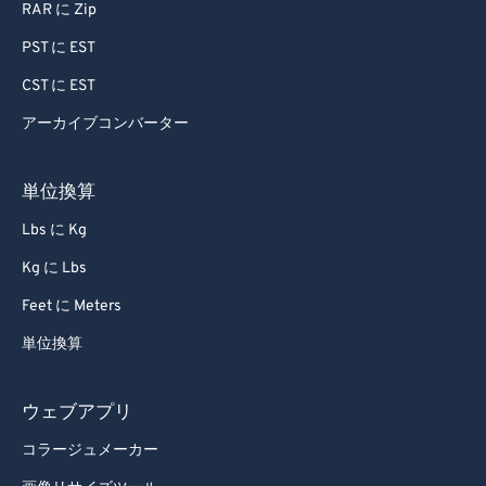
85
85
RAR に Zip
86
86
PST に EST
87
87
CST に EST
88
88
アーカイブコンバーター
89
89
90
90
単位換算
91
91
Lbs に Kg
92
92
Kg に Lbs
93
93
Feet に Meters
94
94
単位換算
95
95
96
96
ウェブアプリ
97
97
コラージュメーカー
98
98