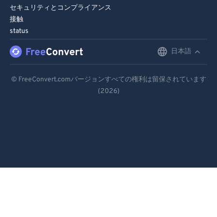
セキュリティとコンプライアンス
接触
status
日本語
English
Deutsch
© FreeConvert.comバージョンすべての権利は留保されています
(2026)
Español
Français
Português
Italiano
Dutch
日本語
简体中文