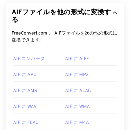
AIFファイルを他の形式に変換す
る
FreeConvert.com 、 AIFファイルを次の他の形式に
変換できます。
00
00
00
00
00
00
00
00
AIF コンバータ
AIF に AIFF
00
00
00
00
00
00
00
00
AIF に AAC
AIF に MP3
01
01
01
01
01
01
01
01
AIF に AMR
AIF に ALAC
02
02
02
02
02
02
02
02
03
03
03
03
03
03
03
03
AIF に WAV
AIF に WMA
04
04
04
04
04
04
04
04
05
05
05
05
05
05
05
05
AIF に FLAC
AIF に M4A