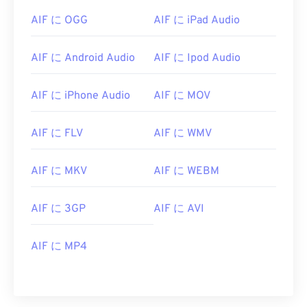
06
06
06
06
06
06
06
06
AIF に OGG
AIF に iPad Audio
07
07
07
07
07
07
07
07
08
08
08
08
08
08
08
08
AIF に Android Audio
AIF に Ipod Audio
09
09
09
09
09
09
09
09
10
10
10
10
10
10
10
10
AIF に iPhone Audio
AIF に MOV
11
11
11
11
11
11
11
11
AIF に FLV
AIF に WMV
12
12
12
12
12
12
12
12
13
13
13
13
13
13
13
13
AIF に MKV
AIF に WEBM
14
14
14
14
14
14
14
14
AIF に 3GP
AIF に AVI
15
15
15
15
15
15
15
15
16
16
16
16
16
16
16
16
AIF に MP4
17
17
17
17
17
17
17
17
18
18
18
18
18
18
18
18
19
19
19
19
19
19
19
19