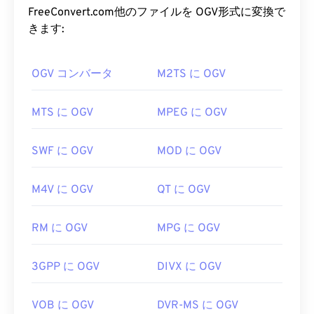
AIFF ファイルを開くにはどうすれ
コーデックの一つです。OGVは、オーディオ、ビデ
FreeConvert.com他のファイルを OGV形式に変換で
ばいいですか?
オ、テキスト（字幕）、メタデータ
を時分割多重化
きます:
（TDM）
できます。ストリーミング、非
可逆圧
デフォルトでは、AIFFはオペレーティングシステ
縮
、
可逆
圧縮をサポートしています。ただし、
メニ
ムに応じて
OGV コンバータ
Windows Media Player
M2TS に OGV
または
iTunes
で開
ューは
サポートしていません。
きます。AIFFを開くことができる他のプログラム
には、
VLCメディアプレーヤー
、
Audacity
、
OGV ファイルを開くにはどうすれ
MTS に OGV
MPEG に OGV
Winamp
、
Elmedia Player
などがあります。
ばいいですか?
Android
端末やApple以外のデバイスをご利用の場
SWF に OGV
MOD に OGV
OGVファイルを開くには、
VLCメディアプレーヤ
合は、AIFFファイルを開くためにMP3ファイルな
ー
が最適です。他には、Microsoft Windows OSの
どに変換する必要がありますのでご注意ください。
M4V に OGV
QT に OGV
場合は
Winamp
、Mac OS Xの場合は
Elmediaも
おす
Appleのモバイル製品は、ファイル変換なしでAIFF
すめです。
ファイルを開くことができます。
RM に OGV
MPG に OGV
OGVは
Windows Media Player
および
DirectShow
ベ
開発元:
Apple Inc.
ースのプレーヤーで再生できますが、
DirectShow
初回リリース:
1988年
3GPP に OGV
DIVX に OGV
フィルター
を使用する必要があります。一方、プレ
ーヤーがDirectShowベースでない場合は、フィル
役立つリンク:
ターは必要ありません。
VOB に OGV
DVR-MS に OGV
https://en.wikipedia.org/wiki/オーディオインター