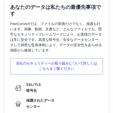
33
33
33
33
33
33
あなたのデータは私たちの最優先事項で
す
34
34
34
34
34
34
35
35
35
35
35
35
FreeConvertでは、ファイルの変換だけでなく、保護も行
います。画像、動画、文書など、どんなファイルでも、堅
36
36
36
36
36
36
牢なセキュリティフレームワークにより、お客様のデータ
は常に安全です。高度な暗号化、安全なデータセンター、
37
37
37
37
37
37
そして綿密な監視体制により、データの安全性をあらゆる
38
38
38
38
38
38
側面から確保しています。
39
39
39
39
39
39
当社のセキュリティへの取り組みについて詳しくは
40
40
40
40
40
40
こちらをご覧ください
41
41
41
41
41
41
42
42
42
42
42
42
SSL/TLS
暗号化
43
43
43
43
43
43
44
44
44
44
44
44
保護されたデータ
センター
45
45
45
45
45
45