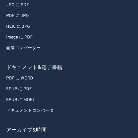
72
72
JPG に PDF
73
73
PDF に JPG
74
74
HEIC に JPG
75
75
Image に PDF
76
76
画像コンバーター
77
77
78
78
ドキュメント&電子書籍
79
79
PDF に WORD
80
80
EPUB に PDF
81
81
EPUB に MOBI
82
82
ドキュメントコンバータ
83
83
84
84
アーカイブ&時間