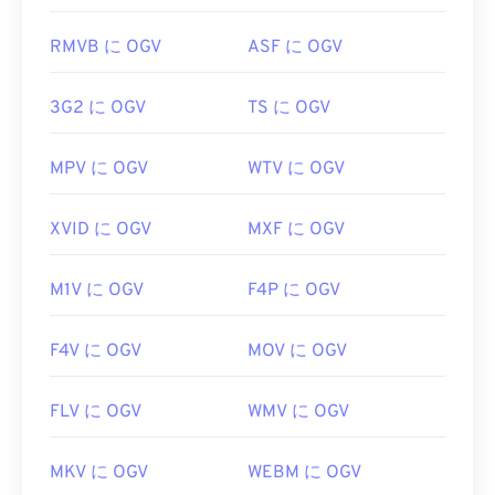
開発者:
Xiph.Org Foundation
チェンジファイルフォーマット
RMVB に OGV
ASF に OGV
初回リリース:
2017
https://www.lifewire.com/aiff-aif-aifc-files-
2619569
役立つリンク:
3G2 に OGV
TS に OGV
https://en.wikipedia.org/wiki/オッグ
https://www.xiph.org/
MPV に OGV
WTV に OGV
XVID に OGV
MXF に OGV
M1V に OGV
F4P に OGV
F4V に OGV
MOV に OGV
FLV に OGV
WMV に OGV
MKV に OGV
WEBM に OGV