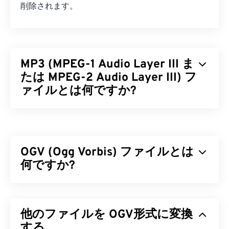
削除されます。
MP3 (MPEG-1 Audio Layer III ま
たは MPEG-2 Audio Layer III) フ
ァイルとは何ですか?
MPEG-1 Audio Layer III または MPEG-2 Audio
Layer III (MP3) は
、サウンドシーケンスを非常に小
さなファイルに圧縮し、
デジタル保存および伝送を
OGV (Ogg Vorbis) ファイルとは
可能にするデジタルオーディオコーディング形式で
す。MP3 ファイルは、消費者にとって最も広く使
何ですか?
用されているオーディオファイルです。ファイルサ
イズが小さく、音質も許容範囲内であるため、
Ogg Vorbis（OGV）は、無料、オープンソース、特
MP3
ファイルは幅広いユーザーが利用でき、保存
許取得なしのマルチメディアコンテナフォーマット
や共有も容易です。
他のファイルを OGV形式に変換
およびコーデックです。非営利
団体Xiph.Org
Foundationが
する
特許取得済みコーデック
に対抗するた