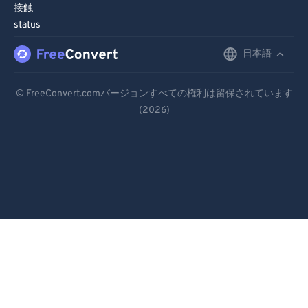
接触
status
日本語
English
Deutsch
© FreeConvert.comバージョンすべての権利は留保されています
(2026)
Español
Français
Português
Italiano
Dutch
日本語
简体中文