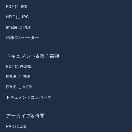
73
73
PDF に JPG
74
74
HEIC に JPG
75
75
Image に PDF
76
76
画像コンバーター
77
77
ドキュメント&電子書籍
78
78
79
79
PDF に WORD
80
80
EPUB に PDF
81
81
EPUB に MOBI
82
82
ドキュメントコンバータ
83
83
アーカイブ&時間
84
84
RAR に Zip
85
85