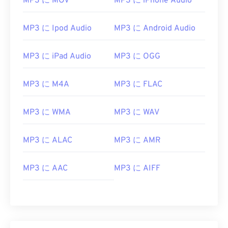
MP3 に MOV
MP3 に iPhone Audio
07
07
07
07
07
07
07
07
08
08
08
08
08
08
08
08
MP3 に Ipod Audio
MP3 に Android Audio
09
09
09
09
09
09
09
09
MP3 に iPad Audio
MP3 に OGG
10
10
10
10
10
10
10
10
11
11
11
11
11
11
11
11
MP3 に M4A
MP3 に FLAC
12
12
12
12
12
12
12
12
MP3 に WMA
MP3 に WAV
13
13
13
13
13
13
13
13
14
14
14
14
14
14
14
14
MP3 に ALAC
MP3 に AMR
15
15
15
15
15
15
15
15
16
16
16
16
16
16
16
16
MP3 に AAC
MP3 に AIFF
17
17
17
17
17
17
17
17
18
18
18
18
18
18
18
18
19
19
19
19
19
19
19
19