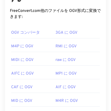
MP3 ファイルを開くにはどうすれ
めに開発したOggファミリーのフォーマットおよび
ばいいですか?
コーデックの一つです。OGVは、オーディオ、ビデ
FreeConvert.com他のファイルを OGV形式に変換で
オ、テキスト（字幕）、メタデータ
を時分割多重化
きます:
MP3ファイルは非常に普及しているため、ほとん
（TDM）
できます。ストリーミング、非
可逆圧
どの主要なオーディオ再生プログラムが対応してい
縮
、
可逆
圧縮をサポートしています。ただし、
メニ
ます。ファイルをクリックするだけで、お使いのプ
OGV コンバータ
3GA に OGV
ューは
サポートしていません。
ラットフォームに応じて
iTunes
または
Windows
Media Player
で開きます。また、
MP3ファイルを
OGV ファイルを開くにはどうすれ
M4P に OGV
RMI に OGV
プレビューすること
もできます。
ばいいですか?
MP3ファイルを開くことができる別のプログラム
MIDI に OGV
raw に OGV
OGVファイルを開くには、
VLCメディアプレーヤ
は
VLCメディアプレーヤー
です。MP3拡張子を使用
ー
が最適です。他には、Microsoft Windows OSの
するファイル形式は他に2つあります。
AIFC に OGV
MP1 に OGV
場合は
Winamp
、Mac OS Xの場合は
Elmediaも
おす
Masterpoint
グリーンポイントデータ
（現在は廃
すめです。
止）と
TeslaCrypt 3.0ランサムウェア暗号化ファイ
CAF に OGV
AIF に OGV
ル
（ビットコインで身代金を要求したマルウェア）
OGVは
Windows Media Player
および
DirectShow
ベ
ですが、幸いなことに現在は無効化されており、も
ースのプレーヤーで再生できますが、
DirectShow
はや脅威ではありません。
MID に OGV
M4R に OGV
フィルター
を使用する必要があります。一方、プレ
ーヤーがDirectShowベースでない場合は、フィル
開発元:
ISO
/
IEC
、
Moving Pictures Experts