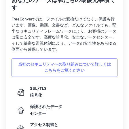
あなたのデータは私たちの最優先事項で
33
33
33
33
33
33
す
34
34
34
34
34
34
FreeConvertでは、ファイルの変換だけでなく、保護も行
35
35
35
35
35
35
います。画像、動画、文書など、どんなファイルでも、堅
36
36
36
36
36
36
牢なセキュリティフレームワークにより、お客様のデータ
は常に安全です。高度な暗号化、安全なデータセンター、
37
37
37
37
37
37
そして綿密な監視体制により、データの安全性をあらゆる
側面から確保しています。
38
38
38
38
38
38
39
39
39
39
39
39
当社のセキュリティへの取り組みについて詳しくは
40
40
40
40
40
40
こちらをご覧ください
41
41
41
41
41
41
SSL/TLS
42
42
42
42
42
42
暗号化
43
43
43
43
43
43
保護されたデータ
44
44
44
44
44
44
センター
45
45
45
45
45
45
アクセス制御と