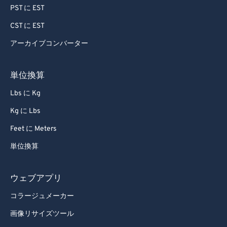
86
86
PST に EST
87
87
CST に EST
88
88
アーカイブコンバーター
89
89
単位換算
90
90
Lbs に Kg
91
91
Kg に Lbs
92
92
93
93
Feet に Meters
94
94
単位換算
95
95
ウェブアプリ
96
96
コラージュメーカー
97
97
画像リサイズツール
98
98