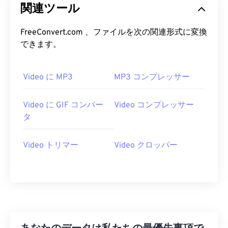
20
20
20
20
20
20
20
20
関連ツール
21
21
21
21
21
21
21
21
FreeConvert.com 、ファイルを次の関連形式に変換
22
22
22
22
22
22
22
22
できます。
23
23
23
23
23
23
23
23
24
24
24
24
24
24
Video に MP3
MP3 コンプレッサー
25
25
25
25
25
25
Video に GIF コンバー
Video コンプレッサー
26
26
26
26
26
26
タ
27
27
27
27
27
27
28
28
28
28
28
28
Video トリマー
Video クロッパー
29
29
29
29
29
29
30
30
30
30
30
30
31
31
31
31
31
31
32
32
32
32
32
32