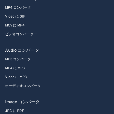
60
60
MP4 コンバータ
61
61
Video に GIF
62
62
MOV に MP4
63
63
ビデオコンバーター
64
64
Audio コンバータ
65
65
66
66
MP3 コンバータ
67
67
MP4 に MP3
68
68
Video に MP3
69
69
オーディオコンバータ
70
70
Image コンバータ
71
71
72
72
JPG に PDF