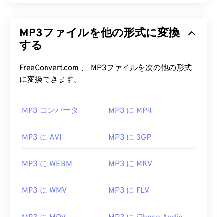
MP3ファイルを他の形式に変換
する
FreeConvert.com 、 MP3ファイルを次の他の形式
00
00
00
00
00
00
00
00
に変換できます。
MP3 コンバータ
MP3 に MP4
00
00
00
00
00
00
00
00
01
01
01
01
01
01
01
01
MP3 に AVI
MP3 に 3GP
02
02
02
02
02
02
02
02
03
03
03
03
03
03
03
03
MP3 に WEBM
MP3 に MKV
04
04
04
04
04
04
04
04
MP3 に WMV
MP3 に FLV
05
05
05
05
05
05
05
05
06
06
06
06
06
06
06
06