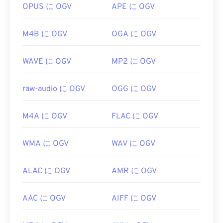
ターは必要ありません。
OPUS に OGV
APE に OGV
Group
開発者:
Xiph.Org Foundation
初回リリース:
1993年
M4B に OGV
OGA に OGV
初回リリース:
2017
役立つリンク:
役立つリンク:
https://en.wikipedia.org/wiki/MP3
WAVE に OGV
MP2 に OGV
https://en.wikipedia.org/wiki/オッグ
https://mpeg.chiariglione.org/standards/mpeg-
a/music-player-application-format.html
https://www.xiph.org/
raw-audio に OGV
OGG に OGV
M4A に OGV
FLAC に OGV
WMA に OGV
WAV に OGV
ALAC に OGV
AMR に OGV
AAC に OGV
AIFF に OGV