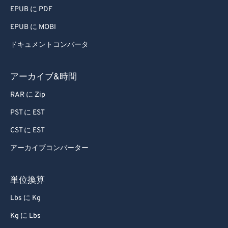
EPUB に PDF
63
63
EPUB に MOBI
64
64
ドキュメントコンバータ
65
65
66
66
アーカイブ&時間
67
67
RAR に Zip
68
68
PST に EST
69
69
CST に EST
70
70
アーカイブコンバーター
71
71
72
72
単位換算
73
73
Lbs に Kg
74
74
Kg に Lbs
75
75