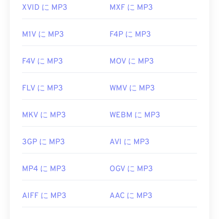
役立つリンク:
XVID に MP3
MXF に MP3
https://en.wikipedia.org/wiki/MP3
M1V に MP3
F4P に MP3
https://mpeg.chiariglione.org/standards/mpeg-
a/music-player-application-format.html
F4V に MP3
MOV に MP3
FLV に MP3
WMV に MP3
MKV に MP3
WEBM に MP3
3GP に MP3
AVI に MP3
MP4 に MP3
OGV に MP3
AIFF に MP3
AAC に MP3