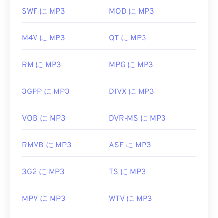
MP3ファイルは非常に普及しているため、ほとん
合は、AIFFファイルを開くためにMP3ファイルな
SWF に MP3
MOD に MP3
どの主要なオーディオ再生プログラムが対応してい
どに変換する必要がありますのでご注意ください。
ます。ファイルをクリックするだけで、お使いのプ
Appleのモバイル製品は、ファイル変換なしでAIFF
M4V に MP3
QT に MP3
ラットフォームに応じて
iTunes
または
Windows
ファイルを開くことができます。
Media Player
で開きます。また、
MP3ファイルを
開発元:
Apple Inc.
プレビューすること
もできます。
RM に MP3
MPG に MP3
初回リリース:
1988年
MP3ファイルを開くことができる別のプログラム
3GPP に MP3
DIVX に MP3
は
VLCメディアプレーヤー
です。MP3拡張子を使用
役立つリンク:
するファイル形式は他に2つあります。
https://en.wikipedia.org/wiki/オーディオインター
Masterpoint
グリーンポイントデータ
（現在は廃
VOB に MP3
DVR-MS に MP3
チェンジファイルフォーマット
止）と
TeslaCrypt 3.0ランサムウェア暗号化ファイ
https://www.lifewire.com/aiff-aif-aifc-files-
ル
（ビットコインで身代金を要求したマルウェア）
RMVB に MP3
ASF に MP3
2619569
ですが、幸いなことに現在は無効化されており、も
はや脅威ではありません。
3G2 に MP3
TS に MP3
開発元:
ISO
/
IEC
、
Moving Pictures Experts
Group
MPV に MP3
WTV に MP3
初回リリース:
1993年