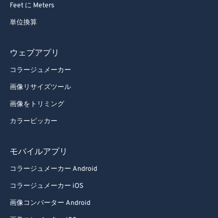
Feet に Meters
76
76
単位換算
77
77
78
78
ウェブアプリ
79
79
コラージュメーカー
80
80
画像リサイズツール
81
81
画像をトリミング
82
82
カラーピッカー
83
83
84
84
モバイルアプリ
85
85
コラージュメーカー Android
86
86
コラージュメーカー iOS
87
87
画像コンバーター Android
88
88