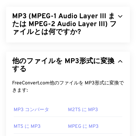
ータを保存するために、Audio Interchange File
Format（AIFF）を開発しました。多くのプロフェ
MP3 (MPEG-1 Audio Layer III ま
ッショナル、特にAppleプラットフォームのユーザ
ーが使用しています。AIFFはロスレス
たは MPEG-2 Audio Layer III) フ
であるた
め、元のファイルから品質やデータが失われること
ァイルとは何ですか?
はありません
。ただし、AIFFファイルはより多く
の容量を必要とします。AIFFは
ループポイントデ
MPEG-1 Audio Layer III または MPEG-2 Audio
ータ
や音符の位置を特定できるため、ミュージシャ
Layer III (MP3) は
、サウンドシーケンスを非常に小
ンにとって便利です。
他のファイルを MP3形式に変換
さなファイルに圧縮し、
デジタル保存および伝送を
可能にするデジタルオーディオコーディング形式で
する
AIFF ファイルを開くにはどうすれ
す。MP3 ファイルは、消費者にとって最も広く使
ばいいですか?
用されているオーディオファイルです。ファイルサ
FreeConvert.com他のファイルを MP3形式に変換で
イズが小さく、音質も許容範囲内であるため、
きます:
デフォルトでは、AIFFはオペレーティングシステ
MP3
ファイルは幅広いユーザーが利用でき、保存
ムに応じて
Windows Media Player
または
iTunes
で開
や共有も容易です。
きます。AIFFを開くことができる他のプログラム
MP3 コンバータ
M2TS に MP3
には、
VLCメディアプレーヤー
、
Audacity
、
MP3 ファイルを開くにはどうすれ
Winamp
、
Elmedia Player
などがあります。
ばいいですか?
MTS に MP3
MPEG に MP3
Android
端末やApple以外のデバイスをご利用の場