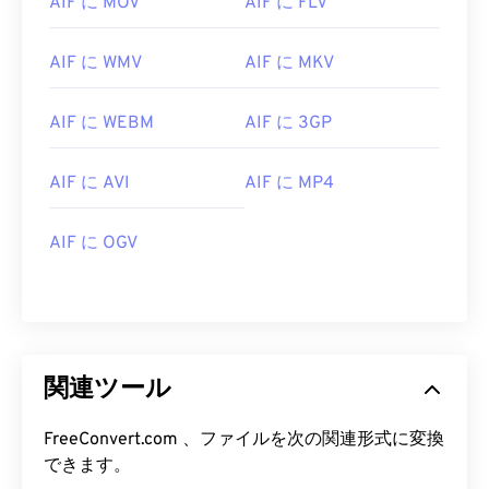
AIF に MOV
AIF に FLV
00
00
00
00
00
00
00
00
AIF に WMV
AIF に MKV
AIF に WEBM
AIF に 3GP
00
00
00
00
00
00
00
00
01
01
01
01
01
01
01
01
AIF に AVI
AIF に MP4
02
02
02
02
02
02
02
02
AIF に OGV
03
03
03
03
03
03
03
03
04
04
04
04
04
04
04
04
05
05
05
05
05
05
05
05
06
06
06
06
06
06
06
06
関連ツール
07
07
07
07
07
07
07
07
08
08
08
08
08
08
08
08
FreeConvert.com 、ファイルを次の関連形式に変換
できます。
09
09
09
09
09
09
09
09