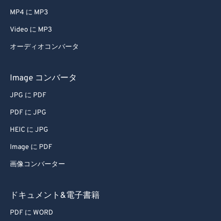
MP4 に MP3
50
50
50
50
50
50
Video に MP3
51
51
51
51
51
51
オーディオコンバータ
52
52
52
52
52
52
53
53
53
53
53
53
Image コンバータ
54
54
54
54
54
54
JPG に PDF
55
55
55
55
55
55
PDF に JPG
56
56
56
56
56
56
HEIC に JPG
57
57
57
57
57
57
Image に PDF
58
58
58
58
58
58
画像コンバーター
59
59
59
59
59
59
60
60
ドキュメント&電子書籍
61
61
PDF に WORD
62
62