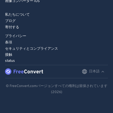
画像コンバーター iOS
89
89
90
90
私たちについて
91
91
ブログ
寄付する
92
92
プライバシー
93
93
条項
94
94
セキュリティとコンプライアンス
95
95
接触
status
96
96
日本語
97
97
English
98
98
Deutsch
© FreeConvert.comバージョンすべての権利は留保されています
99
99
(2026)
Español
Français