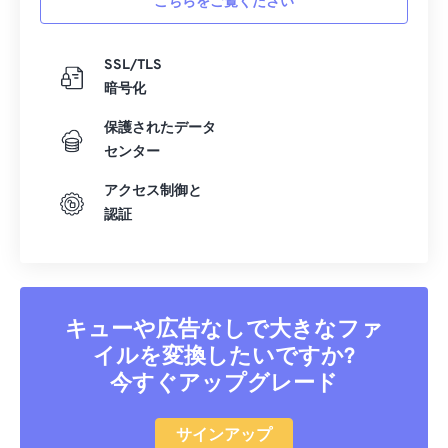
こちらをご覧ください
23
23
23
23
23
23
23
23
24
24
24
24
24
24
SSL/TLS
25
25
25
25
25
25
暗号化
26
26
26
26
26
26
保護されたデータ
27
27
27
27
27
27
センター
28
28
28
28
28
28
アクセス制御と
29
29
29
29
29
29
認証
30
30
30
30
30
30
31
31
31
31
31
31
32
32
32
32
32
32
キューや広告なしで大きなファ
33
33
33
33
33
33
イルを変換したいですか?
今すぐアップグレード
34
34
34
34
34
34
35
35
35
35
35
35
サインアップ