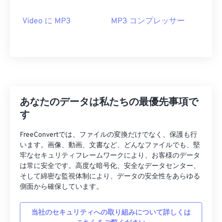
10
10
10
10
10
10
10
10
Video に MP3
MP3 コンプレッサー
11
11
11
11
11
11
11
11
12
12
12
12
12
12
12
12
13
13
13
13
13
13
13
13
14
14
14
14
14
14
14
14
15
15
15
15
15
15
15
15
あなたのデータは私たちの最優先事項で
16
16
16
16
16
16
16
16
す
17
17
17
17
17
17
17
17
FreeConvertでは、ファイルの変換だけでなく、保護も行
18
18
18
18
18
18
18
18
います。画像、動画、文書など、どんなファイルでも、堅
牢なセキュリティフレームワークにより、お客様のデータ
19
19
19
19
19
19
19
19
は常に安全です。高度な暗号化、安全なデータセンター、
20
20
20
20
20
20
20
20
そして綿密な監視体制により、データの安全性をあらゆる
側面から確保しています。
21
21
21
21
21
21
21
21
22
22
22
22
22
22
22
22
当社のセキュリティへの取り組みについて詳しくは