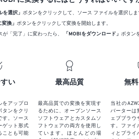
を MOBI に変換するにはどうすればいいです
ルを選択」
ボタンをクリックして、ソース ファイルを選択しま
 に変換」
ボタンをクリックして変換を開始します。
スが「完了」に変わったら、
「MOBIをダウンロード」
ボタン
やすい
最高品質
無料
ルをアップロ
最高品質での変換を実現す
当社のAZW3
ボタンをクリ
るために、オープンソース
バーターは
です。
ソース
ソフトウェアとカスタムソ
ェブブラウ
ーゲット形式
フトウェアの両方を使用し
す。ファイ
ることも可能
ています。ほとんどの場
ィとプライ