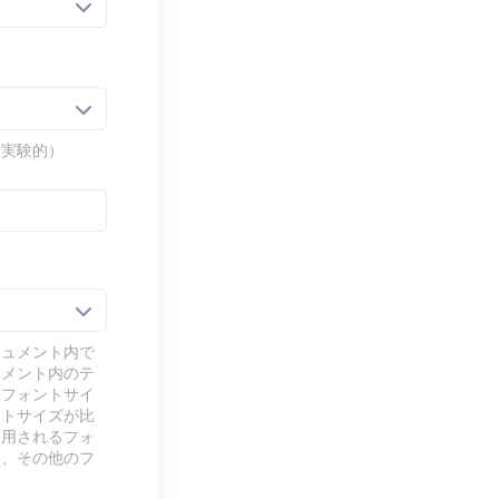
（実験的）
キュメント内で
ュメント内のテ
本フォントサイ
ントサイズが比
使用されるフォ
り、その他のフ