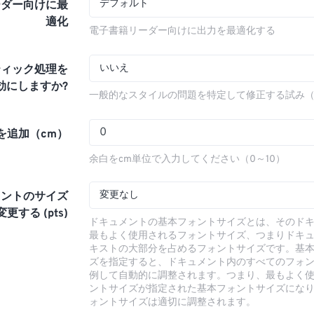
デフォルト
ーダー向けに最
適化
電子書籍リーダー向けに出力を最適化する
いいえ
ティック処理を
効にしますか?
一般的なスタイルの問題を特定して修正する試み
を追加（cm）
余白をcm単位で入力してください（0～10）
変更なし
ォントのサイズ
更する (pts)
ドキュメントの基本フォントサイズとは、そのド
最もよく使用されるフォントサイズ、つまりドキ
キストの大部分を占めるフォントサイズです。基
ズを指定すると、ドキュメント内のすべてのフォ
例して自動的に調整されます。つまり、最もよく
ントサイズが指定された基本フォントサイズにな
ォントサイズは適切に調整されます。