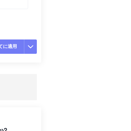
てに適用
ョンをリセット
適用
て保存