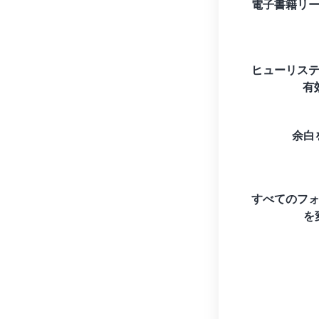
電子書籍リ
ヒューリス
有
余白
すべてのフ
を変