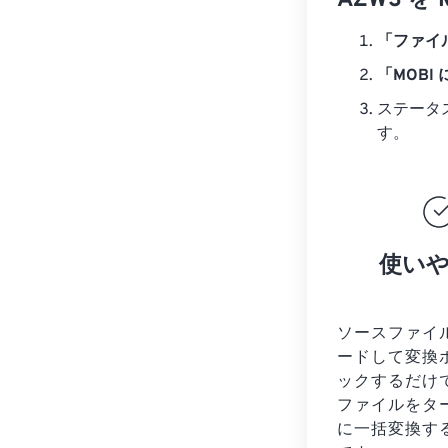
AZW3 
「ファイ
「MOBI
ステータ
す。
使い
ソースファイ
ードして変換
ックするだけ
ファイルを
タ
に一括変換す