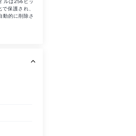
イルは256ビッ
号化で保護され、
自動的に削除さ