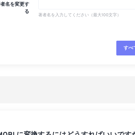
著者名を変更す
る
著者名を入力してください（最大100文字）
すべ
すべてのオプシ
プリセットから
プリセットとし