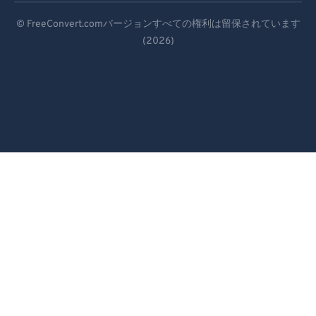
Deutsch
© FreeConvert.comバージョンすべての権利は留保されています
(2026)
Español
Français
Português
Italiano
Dutch
日本語
简体中文
繁體中文
한국어
Svenska