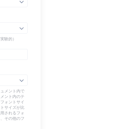
（実験的）
キュメント内で
ュメント内のテ
本フォントサイ
ントサイズが比
使用されるフォ
り、その他のフ