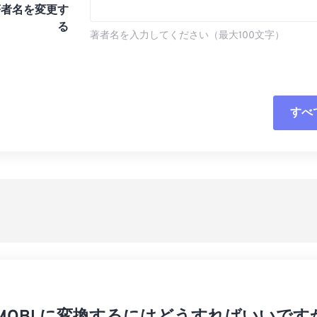
著者名を変更す
る
著者名を入力してください（最大100文字）
すべ
すべてのオプシ
プリセットから
プリセットとし