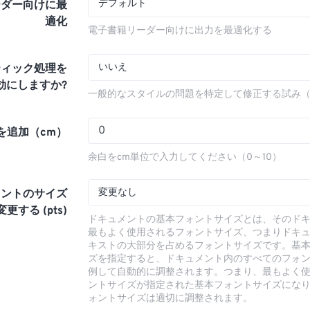
デフォルト
ーダー向けに最
適化
電子書籍リーダー向けに出力を最適化する
いいえ
ティック処理を
効にしますか?
一般的なスタイルの問題を特定して修正する試み
を追加（cm）
余白をcm単位で入力してください（0～10）
変更なし
ォントのサイズ
更する (pts)
ドキュメントの基本フォントサイズとは、そのド
最もよく使用されるフォントサイズ、つまりドキ
キストの大部分を占めるフォントサイズです。基
ズを指定すると、ドキュメント内のすべてのフォ
例して自動的に調整されます。つまり、最もよく
ントサイズが指定された基本フォントサイズにな
ォントサイズは適切に調整されます。