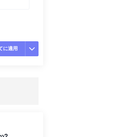
てに適用
ョンをリセット
適用
て保存