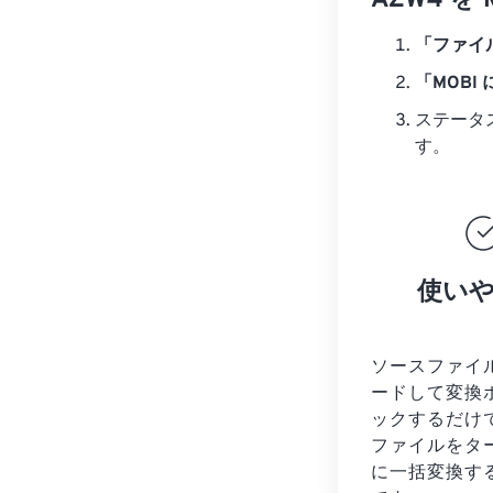
AZW4 
「ファイ
「MOBI
ステータ
す。
使い
ソースファイ
ードして変換
ックするだけ
ファイルを
タ
に一括変換す