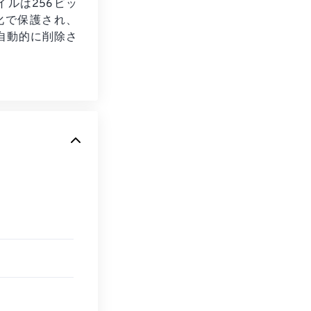
イルは256ビッ
号化で保護され、
自動的に削除さ