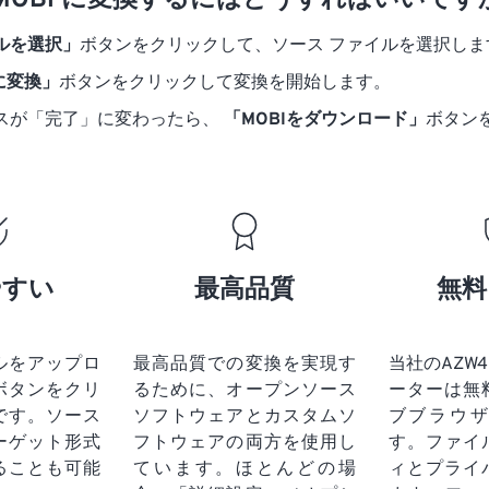
を MOBI に変換するにはどうすればいいです
ルを選択」
ボタンをクリックして、ソース ファイルを選択しま
 に変換」
ボタンをクリックして変換を開始します。
スが「完了」に変わったら、
「MOBIをダウンロード」
ボタン
やすい
最高品質
無料
ルをアップロ
最高品質での変換を実現す
当社のAZW4 
ボタンをクリ
るために、オープンソース
ーターは無
です。
ソース
ソフトウェアとカスタムソ
ブブラウ
ーゲット形式
フトウェアの両方を使用し
す。ファイ
ることも可能
ています。ほとんどの場
ィとプライ