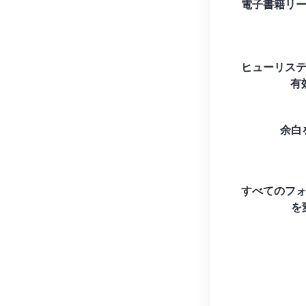
電子書籍リ
ヒューリス
有
余白
すべてのフ
を変