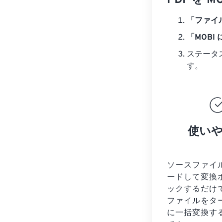
PDF を
「ファイ
「MOBI
ステータ
す。
使い
ソースファイ
ードして変換
ックするだけ
ファイルを
タ
に一括変換す