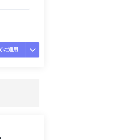
てに適用
ョンをリセット
適用
て保存