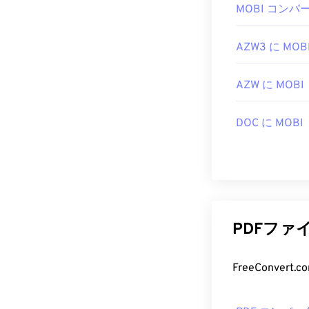
MOBI コンバ
す。Adobe
ー
です。使い
い機能がたく
AZW3 に MOB
ChromeやF
AZW に MOBI
す。アドオンや
た際に自動的に
欲しい場合は
DOC に MOBI
開発者:
ISO
初回リリース:
役立つリンク:
https://en.wik
PDFファ
https://acroba