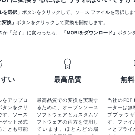
 MOBI に変換するにはどうすればいいですか
ルを選択」
ボタンをクリックして、ソース ファイルを選択しま
 に変換」
ボタンをクリックして変換を開始します。
スが「完了」に変わったら、
「MOBIをダウンロード」
ボタン
やすい
最高品質
無料
ルをアップロ
最高品質での変換を実現す
当社のPDF 
ボタンをクリ
るために、オープンソース
ーターは無
です。
ソース
ソフトウェアとカスタムソ
ブブラウ
ーゲット形式
フトウェアの両方を使用し
す。ファイ
ることも可能
ています。ほとんどの場
ィとプライ