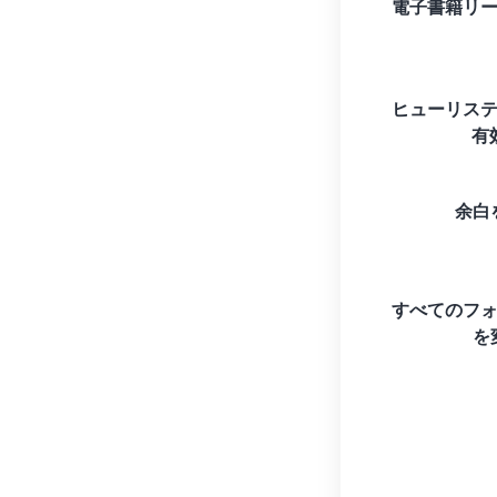
電子書籍リ
ヒューリス
有
余白
すべてのフ
を変