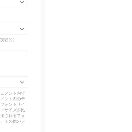
（実験的）
キュメント内で
ュメント内のテ
本フォントサイ
ントサイズが比
使用されるフォ
り、その他のフ