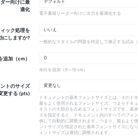
デフォルト
ーダー向けに最
適化
電子書籍リーダー向けに出力を最適化する
いいえ
ティック処理を
効にしますか?
一般的なスタイルの問題を特定して修正する試み
を追加（cm）
余白を追加（0～10 cm）
変更なし
ォントのサイズ
更する (pts)
ドキュメントの基本フォントサイズとは、そのド
最もよく使用されるフォントサイズ、つまりドキ
キストの大部分を占めるフォントサイズです。基
ズを指定すると、ドキュメント内のすべてのフォ
例して自動的に調整されます。つまり、最もよく
ントサイズが指定された基本フォントサイズにな
ォントサイズは適切に調整されます。