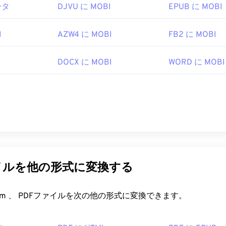
ータ
DJVU に MOBI
EPUB に MOBI
はPDF標準を開発し、そのプログラムは間違いなく最も
人気のある
勝手は全く問題ありませんが、個人的には、必要のない、ある
さん含まれていて、やや肥大化したプログラムだと感じていま
I
AZW4 に MOBI
FB2 に MOBI
irefoxなど、ほとんどのウェブブラウザはPDFファイル自体を開
DOCX に MOBI
WORD に MOBI
拡張機能が必要かどうかは別として、オンライン上のPDFリ
PDFファイルが開くようにしておくと非常に便利です。もう
、
SumatraPDF
か
MuPDFを
強くお勧めします。どちらも無料で
1993年6月15日
ipedia.org/wiki/Portable_Document_Format
イルを他の形式に変換する
t.adobe.com/us/en/why-adobe/about-adobe-pdf.html
FreeConvert.com 、 PDFファイルを次の他の形式に変換できます。