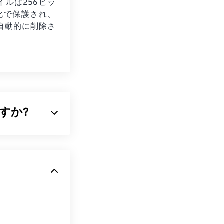
イルは256ビッ
号化で保護され、
自動的に削除さ
ですか?
像の両方の特性を備
式の一つです。
Fファイルは、ど
をすぐに使いま