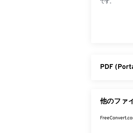
です。
PDF (Po
PDF（Porta
えた汎用的な
PDFが広く普
他のファイ
のデバイスや
PDF フ
FreeConve
PDFファイル