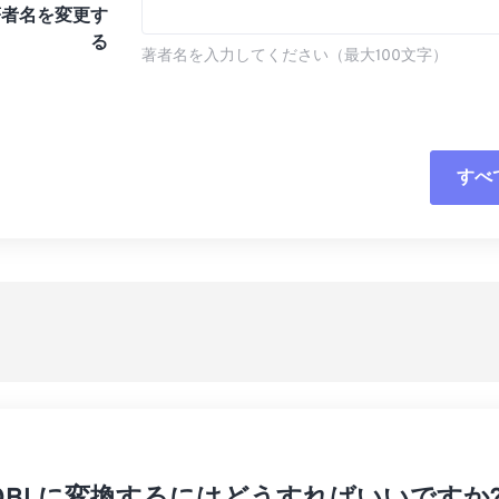
著者名を変更す
る
著者名を入力してください（最大100文字）
すべ
すべてのオプシ
プリセットから
プリセットとし