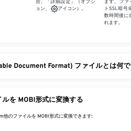
合、「詳細設定」（オプシ
ます。ファ
トSSL暗
ョン、
アイコン）。
数時間後に
れます。
rtable Document Format) ファイルとは何
ble Document Format）は、テキスト文書とグラフィック画
ファイル形式であり、今日最も広く使用されているファイル形
及している理由は、元の文書の書式を維持できることです。PD
ルを MOBI形式に変換する
オペレーティングシステムでも常に同じ外観を保ちます。
ァイルを開くにはどうすればいいですか?
rt.com他のファイルを MOBI形式に変換できます:
を開く必要がある場合、ほとんどの人は
Adobe Acrobat Reader