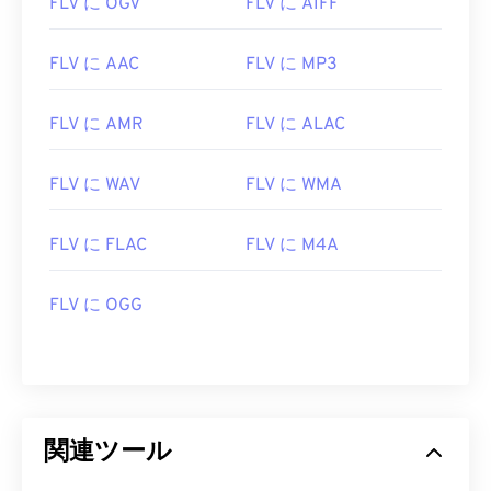
FLV に OGV
FLV に AIFF
13
13
13
13
13
13
13
13
FLV に AAC
FLV に MP3
14
14
14
14
14
14
14
14
15
15
15
15
15
15
15
15
FLV に AMR
FLV に ALAC
16
16
16
16
16
16
16
16
17
17
17
17
17
17
17
17
FLV に WAV
FLV に WMA
18
18
18
18
18
18
18
18
FLV に FLAC
FLV に M4A
19
19
19
19
19
19
19
19
20
20
20
20
20
20
20
20
FLV に OGG
21
21
21
21
21
21
21
21
22
22
22
22
22
22
22
22
23
23
23
23
23
23
23
23
24
24
24
24
24
24
関連ツール
25
25
25
25
25
25