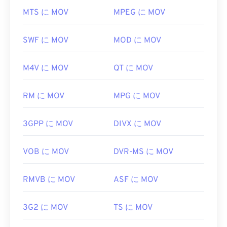
ばいいですか?
んが、メタデータタグはサポートしています。
MTS に MOV
MPEG に MOV
デフォルトでは、MOVファイルは
QuickTime
で開き
FLVはオープンスタンダードに基づいているため、
ます。MOVファイルがバージョン2.0以前の場合は
Adobe以外の多くの製品で開くことができます。
SWF に MOV
MOD に MOV
Windows Media Player
で開くことができますが、そ
FLVを開くことができる
他
のプログラムには
、VLC
れ以降のバージョンはWindows Media Playerでは開
メディアプレーヤー
、
Zoom Player
、
M4V に MOV
QT に MOV
けません。QuickTimeでMOVファイルを開けない場
RealNetworks RealPlayer Cloud
、
Eltima Elmedia
合は、モバイルを含む多くのプラットフォームで動
Player
などがあります。
作する
VLCメディアプレーヤー
をご利用ください。
RM に MOV
MPG に MOV
開発元:
Adob​​e
MOV拡張子を使用するファイル形式は他に2つあり
初回リリース:
2003年
3GPP に MOV
DIVX に MOV
ます。AutoCAD AutoFlixとROSE Onlineです。こ
れらのファイル形式は関連性がなく、一方は廃止さ
役立つリンク:
れ、もう一方はオンラインゲームに関連するもので
VOB に MOV
DVR-MS に MOV
https://en.wikipedia.org/wiki/Flash_Video
す。これらの技術はAppleが開発したものではな
https://www.lifewire.com/flv-file
く、QuickTimeでは開けません。
RMVB に MOV
ASF に MOV
開発元:
Apple Inc.
初回リリース:
3G2 に MOV
2001年
TS に MOV
役立つリンク: