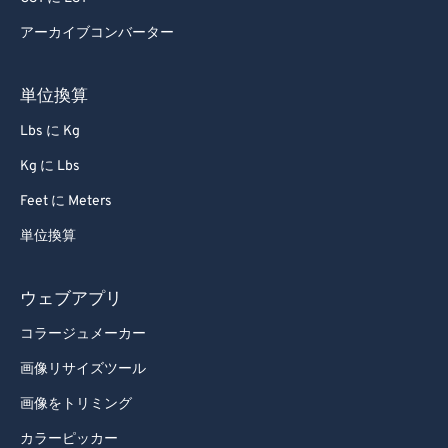
92
92
アーカイブコンバーター
93
93
94
94
単位換算
95
95
Lbs に Kg
96
96
Kg に Lbs
97
97
Feet に Meters
98
98
単位換算
99
99
ウェブアプリ
コラージュメーカー
画像リサイズツール
画像をトリミング
カラーピッカー