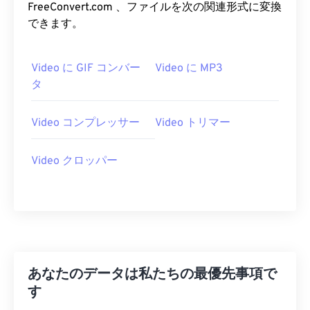
FreeConvert.com 、ファイルを次の関連形式に変換
26
26
26
26
26
26
できます。
27
27
27
27
27
27
28
28
28
28
28
28
Video に GIF コンバー
Video に MP3
29
29
29
29
29
29
タ
30
30
30
30
30
30
Video コンプレッサー
Video トリマー
31
31
31
31
31
31
32
32
32
32
32
32
Video クロッパー
33
33
33
33
33
33
34
34
34
34
34
34
35
35
35
35
35
35
36
36
36
36
36
36
37
37
37
37
37
37
あなたのデータは私たちの最優先事項で
す
38
38
38
38
38
38