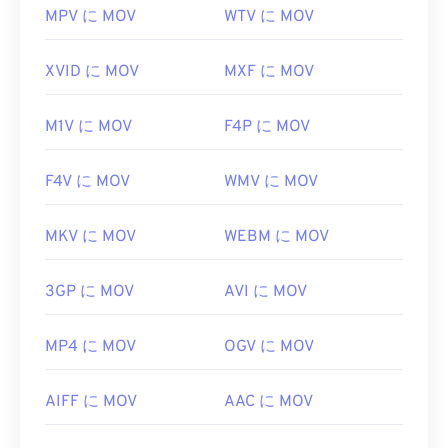
MPV に MOV
WTV に MOV
https://en.wikipedia.org/wiki/QuickTime_File_Format
https://developer.apple.com/library/archive/documen
XVID に MOV
MXF に MOV
CH203-BBCGDDDF
M1V に MOV
F4P に MOV
F4V に MOV
WMV に MOV
MKV に MOV
WEBM に MOV
3GP に MOV
AVI に MOV
MP4 に MOV
OGV に MOV
AIFF に MOV
AAC に MOV