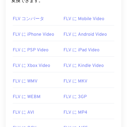
変換できます。
00
00
00
00
00
00
00
00
01
01
01
01
01
01
01
01
FLV コンバータ
FLV に Mobile Video
02
02
02
02
02
02
02
02
FLV に iPhone Video
FLV に Android Video
03
03
03
03
03
03
03
03
04
04
04
04
04
04
04
04
FLV に PSP Video
FLV に iPad Video
05
05
05
05
05
05
05
05
FLV に Xbox Video
FLV に Kindle Video
06
06
06
06
06
06
06
06
07
07
07
07
07
07
07
07
FLV に WMV
FLV に MKV
08
08
08
08
08
08
08
08
09
09
09
09
09
09
09
09
FLV に WEBM
FLV に 3GP
10
10
10
10
10
10
10
10
FLV に AVI
FLV に MP4
11
11
11
11
11
11
11
11
12
12
12
12
12
12
12
12