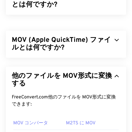
とは何ですか?
Flash Live Video（FLV）は、その名の通り
Flash
ビ
デオの一種です。高品質で同期の取れたマルチメデ
ィアコンテンツを、主にインターネット経由で配信
MOV (Apple QuickTime) ファイ
する人気のフォーマットです。メディアコンテナと
しても機能するため、
ルとは何ですか?
コーデック
を使用してファイ
ルサイズを圧縮します。FLVは、ISOベースメディ
アファイルフォーマットとも呼ばれるオープンスタ
Apple QuickTime（MOV）は、
3D
や
バーチャルリ
ンダード
ISO/IEC 14496-12:2008
を採用しており、
アリティ（VR）
を含む様々な種類のマルチメディ
柔軟性と独立性という利点があります。
他のファイルを MOV形式に変換
アファイルを保存できるコンテナです。マルチメデ
ィアファイルをユーザーのデバイスに保存するのに
する
FLV ファイルを開くにはどうすれ
便利なことで知られています。MOVの特徴の一つ
ばいいですか?
は、ムービーデータを「
アトム
」と「トラック」
FreeConvert.com他のファイルを MOV形式に変換
という単位で保存することで、ファイルの高度な編
できます:
FLVはデフォルトで
Adobe
製品、つまり
Animate
集を可能にすることです。
Creative Cloud
（Animate CC）と
Flash
で開きま
す。Adobe Flashバージョン7以降で最適に開きま
MOV コンバータ
M2TS に MOV
MOV ファイルを開くにはどうすれ
す。FLVはチャプターや字幕をサポートしていませ