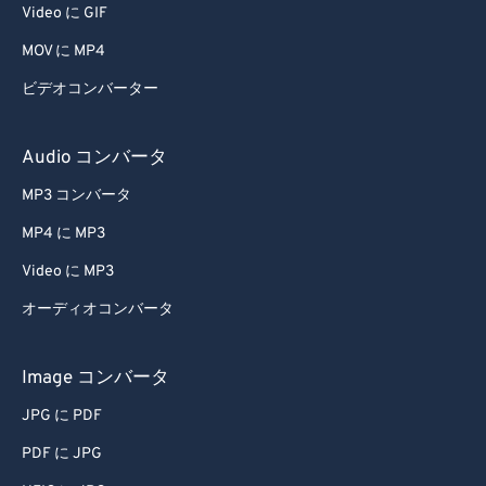
65
65
Video に GIF
66
66
MOV に MP4
67
67
ビデオコンバーター
68
68
69
69
Audio コンバータ
70
70
MP3 コンバータ
71
71
MP4 に MP3
72
72
Video に MP3
73
73
オーディオコンバータ
74
74
75
75
Image コンバータ
76
76
JPG に PDF
77
77
PDF に JPG
78
78