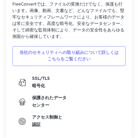
39
39
39
39
39
39
FreeConvertでは、ファイルの変換だけでなく、保護も行
います。画像、動画、文書など、どんなファイルでも、堅
40
40
40
40
40
40
牢なセキュリティフレームワークにより、お客様のデータ
は常に安全です。高度な暗号化、安全なデータセンター、
41
41
41
41
41
41
そして綿密な監視体制により、データの安全性をあらゆる
42
42
42
42
42
42
側面から確保しています。
43
43
43
43
43
43
当社のセキュリティへの取り組みについて詳しくは
44
44
44
44
44
44
こちらをご覧ください
45
45
45
45
45
45
46
46
46
46
46
46
SSL/TLS
暗号化
47
47
47
47
47
47
48
48
48
48
48
48
保護されたデータ
センター
49
49
49
49
49
49
アクセス制御と
50
50
50
50
50
50
認証
51
51
51
51
51
51