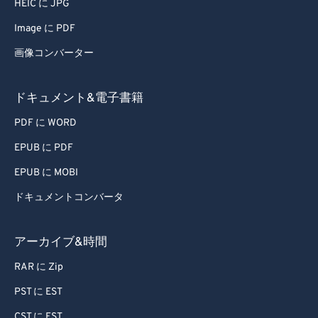
HEIC に JPG
79
79
Image に PDF
80
80
画像コンバーター
81
81
82
82
ドキュメント&電子書籍
83
83
PDF に WORD
84
84
EPUB に PDF
85
85
EPUB に MOBI
86
86
ドキュメントコンバータ
87
87
88
88
アーカイブ&時間
89
89
RAR に Zip
90
90
PST に EST
91
91
CST に EST