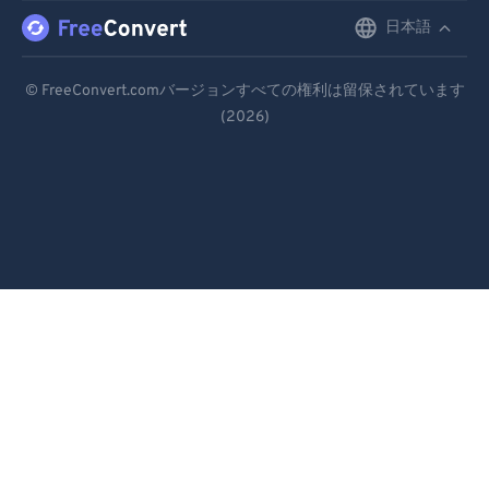
日本語
English
Deutsch
© FreeConvert.comバージョンすべての権利は留保されています
(2026)
Español
Français
Português
Italiano
Dutch
日本語
简体中文
繁體中文
한국어