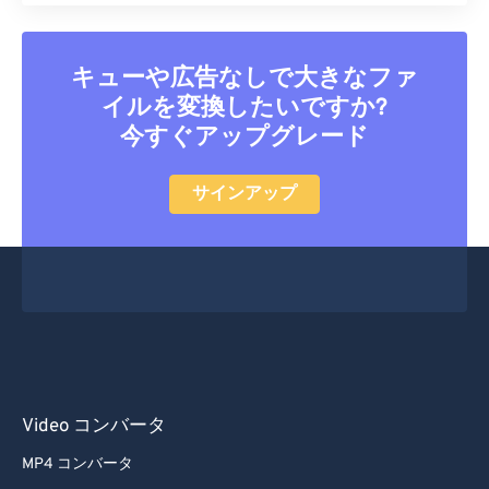
52
52
52
52
52
52
53
53
53
53
53
53
キューや広告なしで大きなファ
54
54
54
54
54
54
イルを変換したいですか?
55
55
55
55
55
55
今すぐアップグレード
56
56
56
56
56
56
57
57
57
57
57
57
サインアップ
58
58
58
58
58
58
59
59
59
59
59
59
60
60
61
61
62
62
63
63
Video コンバータ
64
64
MP4 コンバータ