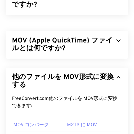
ですか?
MPEG-4（MP4）は、主に音声と動画を含むマルチ
メディアデータを保存できるコンテナ型動画フォー
マットです。幅広いデバイスやオペレーティングシ
MOV (Apple QuickTime) ファイ
ステムに対応しており、
コーデック
を用いてファイ
ルサイズを圧縮することで、管理と保存が容易なフ
ルとは何ですか?
ァイル形式となっています。また、YouTubeなどの
インターネットストリーミングでも人気の動画フォ
Apple QuickTime（MOV）は、
3D
や
バーチャルリ
ーマットです。MP4は現在利用可能な動画フォー
アリティ（VR）
を含む様々な種類のマルチメディ
マットの中でも最高のものの一つであると多くの人
他のファイルを MOV形式に変換
アファイルを保存できるコンテナです。マルチメデ
が考えています。
ィアファイルをユーザーのデバイスに保存するのに
する
便利なことで知られています。MOVの特徴の一つ
MP4 ファイルを開くにはどうすれ
は、ムービーデータを「
アトム
」と「トラック」
FreeConvert.com他のファイルを MOV形式に変換
ばいいですか?
という単位で保存することで、ファイルの高度な編
できます:
集を可能にすることです。
MP4ファイルは、オペレーティングシステムのデ
フォルトのビデオプレーヤーで開きます。ファイル
MOV コンバータ
M2TS に MOV
MOV ファイルを開くにはどうすれ
をダブルクリックするだけで開くことができます。