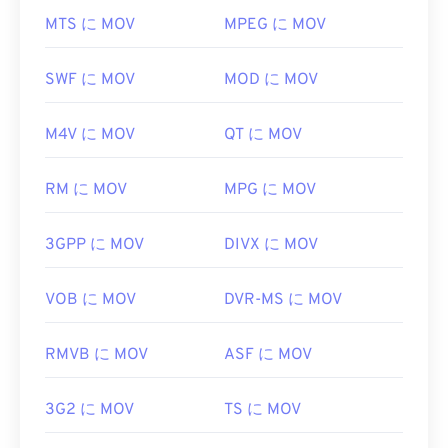
ばいいですか?
サードパーティ製のソフトウェアは必要ありませ
MTS に MOV
MPEG に MOV
ん。Windowsでは
Windows Media Player
で開きま
デフォルトでは、MOVファイルは
QuickTime
で開き
す。Macでは
QuickTime
で開きます。
ます。MOVファイルがバージョン2.0以前の場合は
SWF に MOV
MOD に MOV
Windows Media Player
で開くことができますが、そ
一部のデバイス、特にモバイルデバイスでは、この
れ以降のバージョンはWindows Media Playerでは開
ファイル形式を開く際に問題が発生する場合があり
M4V に MOV
QT に MOV
けません。QuickTimeでMOVファイルを開けない場
ます。MP4は様々なデータを含むコンテナである
合は、モバイルを含む多くのプラットフォームで動
ため、ファイルを開く際に問題が発生する場合は、
作する
VLCメディアプレーヤー
をご利用ください。
RM に MOV
MPG に MOV
通常、コンテナ内のデータ（オーディオまたはビデ
オコーデック）がデバイスのOSと互換性がないこ
MOV拡張子を使用するファイル形式は他に2つあり
とを意味します。この問題を解決するには、
VLC
3GPP に MOV
DIVX に MOV
ます。AutoCAD AutoFlixとROSE Onlineです。こ
メディアプレーヤー
をお試しください。
れらのファイル形式は関連性がなく、一方は廃止さ
れ、もう一方はオンラインゲームに関連するもので
VOB に MOV
DVR-MS に MOV
開発元:
Moving Picture Experts Group (MPEG)
す。これらの技術はAppleが開発したものではな
規格:
ISO/IEC 14496
く、QuickTimeでは開けません。
RMVB に MOV
ASF に MOV
初回リリース:
1999年
開発元:
Apple Inc.
役立つリンク:
初回リリース:
3G2 に MOV
2001年
TS に MOV
https://en.wikipedia.org/wiki/MPEG-4
役立つリンク: