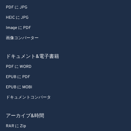
PDF に JPG
78
78
HEIC に JPG
79
79
Image に PDF
80
80
画像コンバーター
81
81
82
82
ドキュメント&電子書籍
83
83
PDF に WORD
84
84
EPUB に PDF
85
85
EPUB に MOBI
86
86
ドキュメントコンバータ
87
87
88
88
アーカイブ&時間
89
89
RAR に Zip
90
90