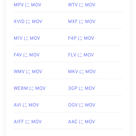
MPV に MOV
WTV に MOV
https://mpeg.chiariglione.org/standards/mpeg-
https://en.wikipedia.org/wiki/QuickTime_File_Format
4.html
https://developer.apple.com/library/archive/documen
XVID に MOV
MXF に MOV
CH203-BBCGDDDF
M1V に MOV
F4P に MOV
F4V に MOV
FLV に MOV
WMV に MOV
MKV に MOV
WEBM に MOV
3GP に MOV
AVI に MOV
OGV に MOV
AIFF に MOV
AAC に MOV