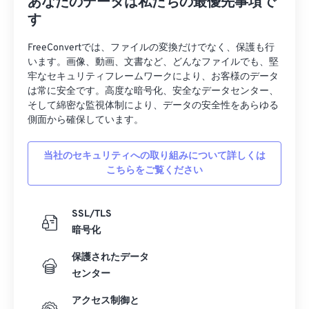
あなたのデータは私たちの最優先事項で
38
38
38
38
38
38
す
39
39
39
39
39
39
FreeConvertでは、ファイルの変換だけでなく、保護も行
40
40
40
40
40
40
います。画像、動画、文書など、どんなファイルでも、堅
牢なセキュリティフレームワークにより、お客様のデータ
41
41
41
41
41
41
は常に安全です。高度な暗号化、安全なデータセンター、
42
42
42
42
42
42
そして綿密な監視体制により、データの安全性をあらゆる
側面から確保しています。
43
43
43
43
43
43
44
44
44
44
44
44
当社のセキュリティへの取り組みについて詳しくは
こちらをご覧ください
45
45
45
45
45
45
46
46
46
46
46
46
SSL/TLS
47
47
47
47
47
47
暗号化
48
48
48
48
48
48
保護されたデータ
49
49
49
49
49
49
センター
50
50
50
50
50
50
アクセス制御と