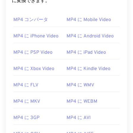
に変換できます。
00
00
00
00
00
00
00
00
MP4 コンバータ
MP4 に Mobile Video
01
01
01
01
01
01
01
01
MP4 に iPhone Video
MP4 に Android Video
02
02
02
02
02
02
02
02
03
03
03
03
03
03
03
03
MP4 に PSP Video
MP4 に iPad Video
04
04
04
04
04
04
04
04
MP4 に Xbox Video
MP4 に Kindle Video
05
05
05
05
05
05
05
05
06
06
06
06
06
06
06
06
MP4 に FLV
MP4 に WMV
07
07
07
07
07
07
07
07
08
08
08
08
08
08
08
08
MP4 に MKV
MP4 に WEBM
09
09
09
09
09
09
09
09
MP4 に 3GP
MP4 に AVI
10
10
10
10
10
10
10
10
11
11
11
11
11
11
11
11