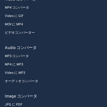
64
64
MP4 コンバータ
65
65
Video に GIF
66
66
MOV に MP4
67
67
68
68
ビデオコンバーター
69
69
Audio コンバータ
70
70
MP3 コンバータ
71
71
MP4 に MP3
72
72
Video に MP3
73
73
オーディオコンバータ
74
74
75
75
Image コンバータ
76
76
JPG に PDF
77
77