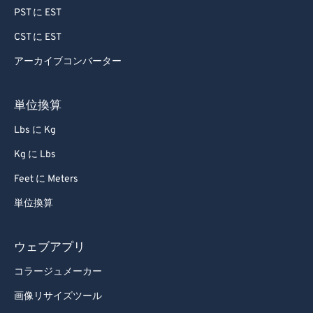
PST に EST
91
91
CST に EST
92
92
アーカイブコンバーター
93
93
94
94
単位換算
95
95
Lbs に Kg
96
96
Kg に Lbs
97
97
Feet に Meters
98
98
単位換算
99
99
ウェブアプリ
コラージュメーカー
画像リサイズツール