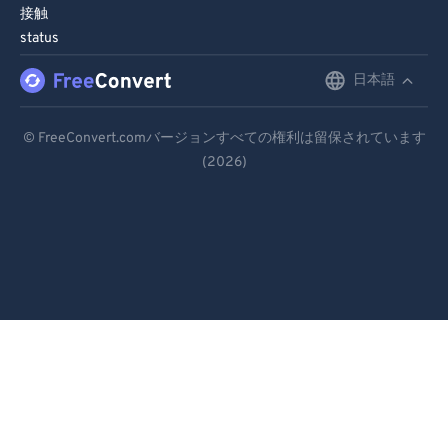
接触
status
日本語
English
Deutsch
© FreeConvert.comバージョンすべての権利は留保されています
(2026)
Español
Français
Português
Italiano
Dutch
日本語
简体中文