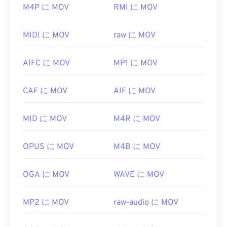
M4P に MOV
RMI に MOV
デフォルトでは、MOVファイルは
QuickTime
で開き
ます。MOVファイルがバージョン2.0以前の場合は
MIDI に MOV
raw に MOV
Windows Media Player
で開くことができますが、そ
れ以降のバージョンはWindows Media Playerでは開
AIFC に MOV
MP1 に MOV
けません。QuickTimeでMOVファイルを開けない場
合は、モバイルを含む多くのプラットフォームで動
作する
VLCメディアプレーヤー
をご利用ください。
CAF に MOV
AIF に MOV
MOV拡張子を使用するファイル形式は他に2つあり
MID に MOV
M4R に MOV
ます。AutoCAD AutoFlixとROSE Onlineです。こ
れらのファイル形式は関連性がなく、一方は廃止さ
れ、もう一方はオンラインゲームに関連するもので
OPUS に MOV
M4B に MOV
す。これらの技術はAppleが開発したものではな
く、QuickTimeでは開けません。
OGA に MOV
WAVE に MOV
開発元:
Apple Inc.
初回リリース:
MP2 に MOV
2001年
raw-audio に MOV
役立つリンク: