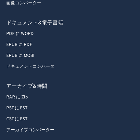
画像コンバーター
75
75
76
76
ドキュメント&電子書籍
77
77
PDF に WORD
78
78
EPUB に PDF
79
79
EPUB に MOBI
80
80
ドキュメントコンバータ
81
81
82
82
アーカイブ&時間
83
83
RAR に Zip
84
84
PST に EST
85
85
CST に EST
86
86
アーカイブコンバーター
87
87