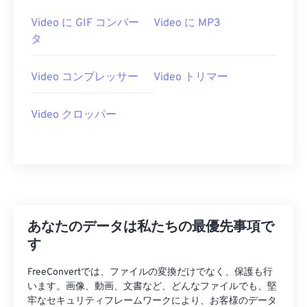
22
22
22
22
22
22
22
22
Video に GIF コンバー
Video に MP3
23
23
23
23
23
23
23
23
タ
24
24
24
24
24
24
25
25
25
25
25
25
Video コンプレッサー
Video トリマー
26
26
26
26
26
26
Video クロッパー
27
27
27
27
27
27
28
28
28
28
28
28
29
29
29
29
29
29
30
30
30
30
30
30
31
31
31
31
31
31
あなたのデータは私たちの最優先事項で
32
32
32
32
32
32
す
33
33
33
33
33
33
FreeConvertでは、ファイルの変換だけでなく、保護も行
34
34
34
34
34
34
います。画像、動画、文書など、どんなファイルでも、堅
牢なセキュリティフレームワークにより、お客様のデータ