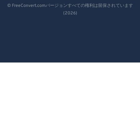
Deutsch
© FreeConvert.comバージョンすべての権利は留保されています
(2026)
Español
Français
Português
Italiano
Dutch
日本語
简体中文
繁體中文
한국어
Svenska