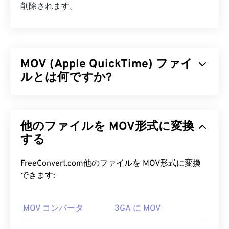
削除されます。
MOV (Apple QuickTime) ファイ
ルとは何ですか?
Apple QuickTime（MOV）は、
3D
や
バーチャルリ
アリティ（VR）
を含む様々な種類のマルチメディ
他のファイルを MOV形式に変換
アファイルを保存できるコンテナです。マルチメデ
ィアファイルをユーザーのデバイスに保存するのに
する
便利なことで知られています。MOVの特徴の一つ
は、ムービーデータを「
アトム
」と「トラック」
FreeConvert.com他のファイルを MOV形式に変換
という単位で保存することで、ファイルの高度な編
できます:
集を可能にすることです。
MOV コンバータ
3GA に MOV
MOV ファイルを開くにはどうすれ
ばいいですか?