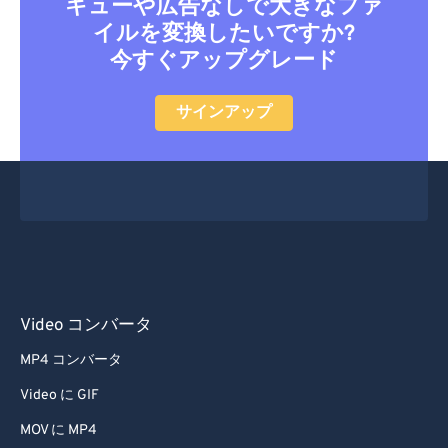
キューや広告なしで大きなファ
49
49
49
49
49
49
イルを変換したいですか?
今すぐアップグレード
50
50
50
50
50
50
51
51
51
51
51
51
サインアップ
52
52
52
52
52
52
53
53
53
53
53
53
54
54
54
54
54
54
55
55
55
55
55
55
56
56
56
56
56
56
57
57
57
57
57
57
Video コンバータ
58
58
58
58
58
58
MP4 コンバータ
59
59
59
59
59
59
Video に GIF
60
60
MOV に MP4
61
61