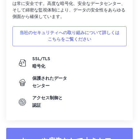
35
35
35
35
35
35
は常に安全です。高度な暗号化、安全なデータセンター、
そして綿密な監視体制により、データの安全性をあらゆる
36
36
36
36
36
36
側面から確保しています。
37
37
37
37
37
37
38
38
38
38
38
38
当社のセキュリティへの取り組みについて詳しくは
こちらをご覧ください
39
39
39
39
39
39
40
40
40
40
40
40
SSL/TLS
41
41
41
41
41
41
暗号化
42
42
42
42
42
42
保護されたデータ
43
43
43
43
43
43
センター
44
44
44
44
44
44
アクセス制御と
45
45
45
45
45
45
認証
46
46
46
46
46
46
47
47
47
47
47
47
48
48
48
48
48
48