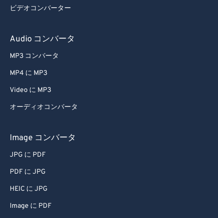
ビデオコンバーター
62
62
63
63
Audio コンバータ
64
64
MP3 コンバータ
65
65
MP4 に MP3
66
66
Video に MP3
67
67
オーディオコンバータ
68
68
69
69
Image コンバータ
70
70
JPG に PDF
71
71
PDF に JPG
72
72
HEIC に JPG
73
73
Image に PDF
74
74