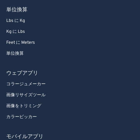
88
88
単位換算
89
89
Lbs に Kg
90
90
Kg に Lbs
91
91
Feet に Meters
92
92
単位換算
93
93
94
94
ウェブアプリ
95
95
コラージュメーカー
96
96
画像リサイズツール
97
97
画像をトリミング
98
98
カラーピッカー
99
99
モバイルアプリ