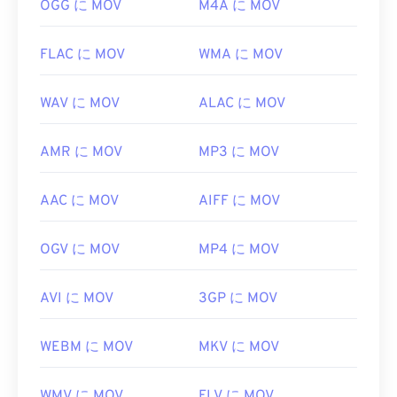
OGG に MOV
M4A に MOV
https://en.wikipedia.org/wiki/QuickTime_File_Format
https://developer.apple.com/library/archive/documen
FLAC に MOV
WMA に MOV
CH203-BBCGDDDF
WAV に MOV
ALAC に MOV
AMR に MOV
MP3 に MOV
AAC に MOV
AIFF に MOV
OGV に MOV
MP4 に MOV
AVI に MOV
3GP に MOV
WEBM に MOV
MKV に MOV
WMV に MOV
FLV に MOV