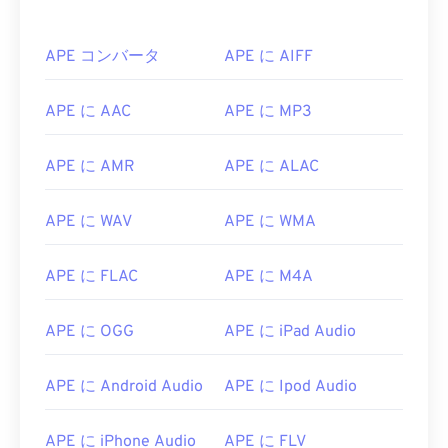
APE コンバータ
APE に AIFF
00
00
00
00
00
00
00
00
APE に AAC
APE に MP3
00
00
00
00
00
00
00
00
APE に AMR
APE に ALAC
01
01
01
01
01
01
01
01
APE に WAV
APE に WMA
02
02
02
02
02
02
02
02
03
03
03
03
03
03
03
03
APE に FLAC
APE に M4A
04
04
04
04
04
04
04
04
05
05
05
05
05
05
05
05
APE に OGG
APE に iPad Audio
06
06
06
06
06
06
06
06
APE に Android Audio
APE に Ipod Audio
07
07
07
07
07
07
07
07
08
08
08
08
08
08
08
08
APE に iPhone Audio
APE に FLV