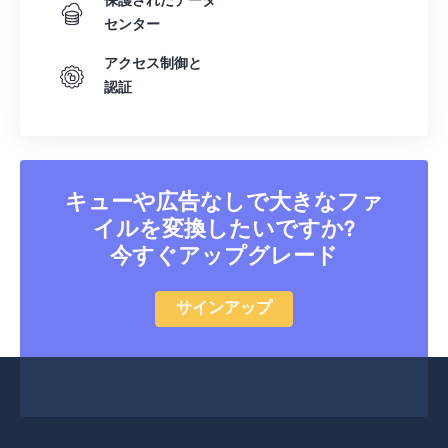
保護されたデータ
45
45
45
45
45
45
センター
46
46
46
46
46
46
アクセス制御と
47
47
47
47
47
47
認証
48
48
48
48
48
48
49
49
49
49
49
49
50
50
50
50
50
50
キューや広告なしで大きなファ
51
51
51
51
51
51
イルを変換したいですか?
今すぐアップグレード
52
52
52
52
52
52
53
53
53
53
53
53
サインアップ
54
54
54
54
54
54
55
55
55
55
55
55
56
56
56
56
56
56
57
57
57
57
57
57