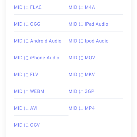
05
05
05
05
05
05
05
05
MID に FLAC
MID に M4A
06
06
06
06
06
06
06
06
07
07
07
07
07
07
07
07
MID に OGG
MID に iPad Audio
08
08
08
08
08
08
08
08
MID に Android Audio
MID に Ipod Audio
09
09
09
09
09
09
09
09
10
10
10
10
10
10
10
10
MID に iPhone Audio
MID に MOV
11
11
11
11
11
11
11
11
12
12
12
12
12
12
12
12
MID に FLV
MID に MKV
13
13
13
13
13
13
13
13
MID に WEBM
MID に 3GP
14
14
14
14
14
14
14
14
15
15
15
15
15
15
15
15
MID に AVI
MID に MP4
16
16
16
16
16
16
16
16
17
17
17
17
17
17
17
17
MID に OGV
18
18
18
18
18
18
18
18