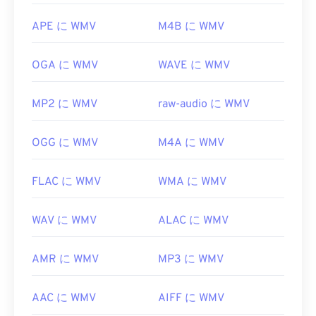
https://www.midi.org/specifications
す。ただし、変換処理によって画質が低下する可能
性があることに注意してください。変換が必要な場
APE に WMV
M4B に WMV
合は、
HandBrake
という無料のオープンソースツ
ールを使ってWMVファイルを変換できます。
OGA に WMV
WAVE に WMV
開発元:
Microsoft
初回リリース:
MP2 に WMV
1999年
raw-audio に WMV
役立つリンク:
OGG に WMV
M4A に WMV
https://en.wikipedia.org/wiki/Windows_Media_Video
https://en.wikipedia.org/wiki/Advanced_Systems_Form
FLAC に WMV
WMA に WMV
WAV に WMV
ALAC に WMV
AMR に WMV
MP3 に WMV
AAC に WMV
AIFF に WMV