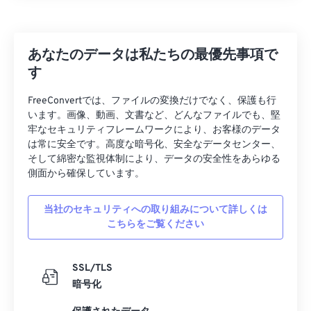
32
32
32
32
32
32
33
33
33
33
33
33
あなたのデータは私たちの最優先事項で
34
34
34
34
34
34
す
35
35
35
35
35
35
FreeConvertでは、ファイルの変換だけでなく、保護も行
36
36
36
36
36
36
います。画像、動画、文書など、どんなファイルでも、堅
牢なセキュリティフレームワークにより、お客様のデータ
37
37
37
37
37
37
は常に安全です。高度な暗号化、安全なデータセンター、
38
38
38
38
38
38
そして綿密な監視体制により、データの安全性をあらゆる
側面から確保しています。
39
39
39
39
39
39
40
40
40
40
40
40
当社のセキュリティへの取り組みについて詳しくは
こちらをご覧ください
41
41
41
41
41
41
42
42
42
42
42
42
SSL/TLS
43
43
43
43
43
43
暗号化
44
44
44
44
44
44