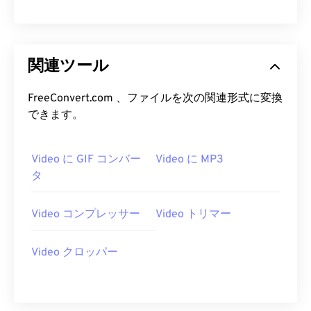
19
19
19
19
19
19
19
19
20
20
20
20
20
20
20
20
関連ツール
21
21
21
21
21
21
21
21
22
22
22
22
22
22
22
22
FreeConvert.com 、ファイルを次の関連形式に変換
23
23
23
23
23
23
23
23
できます。
24
24
24
24
24
24
Video に GIF コンバー
Video に MP3
25
25
25
25
25
25
タ
26
26
26
26
26
26
27
27
27
27
27
27
Video コンプレッサー
Video トリマー
28
28
28
28
28
28
Video クロッパー
29
29
29
29
29
29
30
30
30
30
30
30
31
31
31
31
31
31