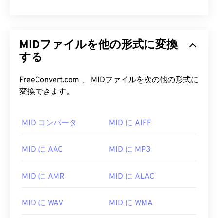
MIDファイルを他の形式に変換
する
FreeConvert.com 、 MIDファイルを次の他の形式に
変換できます。
00
00
00
00
00
00
00
00
MID コンバータ
MID に AIFF
00
00
00
00
00
00
00
00
MID に AAC
MID に MP3
01
01
01
01
01
01
01
01
02
02
02
02
02
02
02
02
MID に AMR
MID に ALAC
03
03
03
03
03
03
03
03
04
04
04
04
04
04
04
04
MID に WAV
MID に WMA