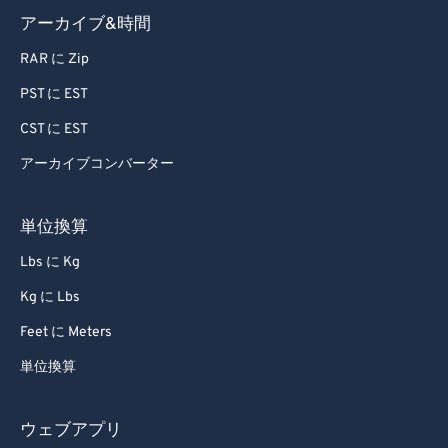
アーカイブ&時間
85
85
RAR に Zip
86
86
PST に EST
87
87
CST に EST
88
88
アーカイブコンバーター
89
89
90
90
単位換算
91
91
Lbs に Kg
92
92
Kg に Lbs
93
93
Feet に Meters
94
94
単位換算
95
95
96
96
ウェブアプリ
97
97