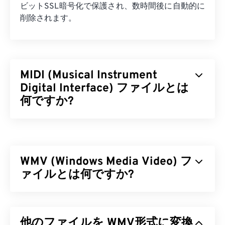
ビットSSL暗号化で保護され、数時間後に自動的に
削除されます。
MIDI (Musical Instrument
Digital Interface) ファイルとは
何ですか?
MIDI（Musical Instrument Digital Interface）は、
デジタル楽器とコンピュータ間のやり取りを管理す
るプロトコルです。本質的に、MIDIは
デジタル音
WMV (Windows Media Video) フ
楽の
世界における標準化された言語です。MIDI
は、アプリケーション、ソフトウェア、ハードウェ
ァイルとは何ですか?
ア間で音楽情報（音符、タイミング、ピッチ、音量
など）を共有することを目的としている点で、他の
Windows Media Video（WMV）は、広く普及してい
オーディオファイル形式とは異なります。
る一般的なビデオ形式です。
コーデック
を用いてフ
他のファイルを WMV形式に変換
ァイルサイズを圧縮することで、ビデオの画質を維