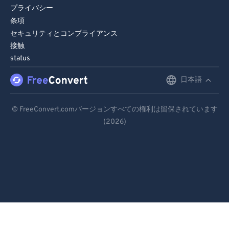
プライバシー
条項
セキュリティとコンプライアンス
接触
status
日本語
English
Deutsch
© FreeConvert.comバージョンすべての権利は留保されています
(2026)
Español
Français
Português
Italiano
Dutch
日本語