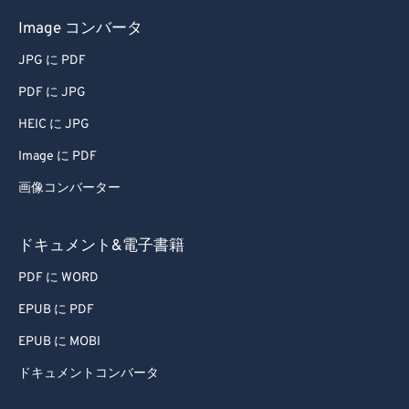
71
71
Image コンバータ
72
72
JPG に PDF
73
73
PDF に JPG
74
74
HEIC に JPG
75
75
Image に PDF
76
76
画像コンバーター
77
77
78
78
ドキュメント&電子書籍
79
79
PDF に WORD
80
80
EPUB に PDF
81
81
EPUB に MOBI
82
82
ドキュメントコンバータ
83
83
84
84