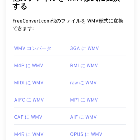
MIDI ファイルを開くにはどうすれ
持しながら管理しやすいファイル形式を実現しま
する
ばいいですか?
す。WMVファイルは、Advanced Systems
Format（ASF）と呼ばれるデジタルコンテナ形式
FreeConvert.com他のファイルを WMV形式に変換
MIDIファイルを開くのに最適なプログラムは
、
によくカプセル化されます。
できます:
Awave Studio
と
Audacity
です。Awaveは260種類の
オーディオ形式に対応しています。Audacityは、プ
WMV ファイルを開くにはどうす
ラットフォームやOSを問わず動作する
WMV コンバータ
3GA に WMV
無料の
オー
ればいいですか?
プンソース
ソフトウェアです。
ほとんどのメディアプレーヤーはWMV（および
M4P に WMV
RMI に WMV
MIDI を開くことができる他のプログラムには、
ASF）ファイルを開いて読み取ることができます。
Winamp
、
Windows Media Player
、
vanBasco の
WMVファイルを開くのに最適なプレーヤーは
Karaoke Player
、
Karaoke Player
、
Musicnotes
MIDI に WMV
raw に WMV
Microsoft Windows Media Player
です。Microsoftは
Player
、
Sibelius
などがあります。
WMVとASFを開発しており、現在オンライン上の
開発者:
MIDI Manufacturers Association
AIFC に WMV
MP1 に WMV
多くの動画はWMVファイルです。VLC
メディアプ
レーヤーも
信頼できる選択肢の一つで、複数のプラ
初回リリース:
1983年
ットフォームでマルチメディアファイルを再生でき
CAF に WMV
AIF に WMV
役立つリンク:
ます。
https://en.wikipedia.org/wiki/MIDI
M4R に WMV
OPUS に WMV
WMVは他の動画ファイル形式への変換も簡単で