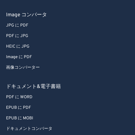
71
71
Image コンバータ
72
72
73
73
JPG に PDF
74
74
PDF に JPG
75
75
HEIC に JPG
76
76
Image に PDF
77
77
画像コンバーター
78
78
ドキュメント&電子書籍
79
79
80
80
PDF に WORD
81
81
EPUB に PDF
82
82
EPUB に MOBI
83
83
ドキュメントコンバータ