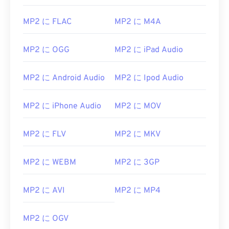
05
05
05
05
05
05
05
05
MP2 に FLAC
MP2 に M4A
06
06
06
06
06
06
06
06
07
07
07
07
07
07
07
07
MP2 に OGG
MP2 に iPad Audio
08
08
08
08
08
08
08
08
09
09
09
09
09
09
09
09
MP2 に Android Audio
MP2 に Ipod Audio
10
10
10
10
10
10
10
10
MP2 に iPhone Audio
MP2 に MOV
11
11
11
11
11
11
11
11
12
12
12
12
12
12
12
12
MP2 に FLV
MP2 に MKV
13
13
13
13
13
13
13
13
MP2 に WEBM
MP2 に 3GP
14
14
14
14
14
14
14
14
15
15
15
15
15
15
15
15
MP2 に AVI
MP2 に MP4
16
16
16
16
16
16
16
16
17
17
17
17
17
17
17
17
MP2 に OGV