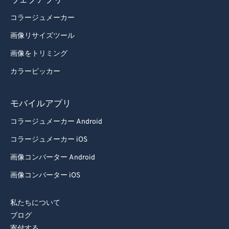
ウェブアプリ
97
97
コラージュメーカー
98
98
画像リサイズツール
99
99
画像をトリミング
カラーピッカー
モバイルアプリ
コラージュメーカー Android
コラージュメーカー iOS
画像コンバーター Android
画像コンバーター iOS
私たちについて
ブログ
寄付する