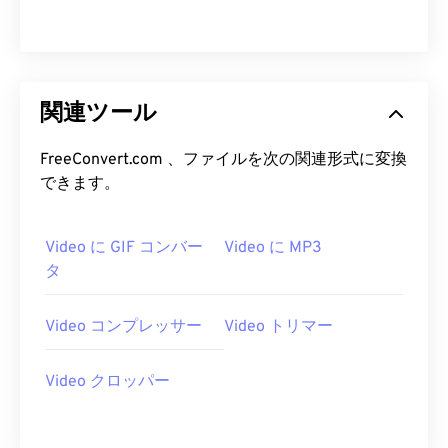
18
18
18
18
18
18
18
18
19
19
19
19
19
19
19
19
20
20
20
20
20
20
20
20
21
21
21
21
21
21
21
21
関連ツール
22
22
22
22
22
22
22
22
FreeConvert.com 、ファイルを次の関連形式に変換
23
23
23
23
23
23
23
23
できます。
24
24
24
24
24
24
25
25
25
25
25
25
Video に GIF コンバー
Video に MP3
タ
26
26
26
26
26
26
27
27
27
27
27
27
Video コンプレッサー
Video トリマー
28
28
28
28
28
28
29
29
29
29
29
29
Video クロッパー
30
30
30
30
30
30