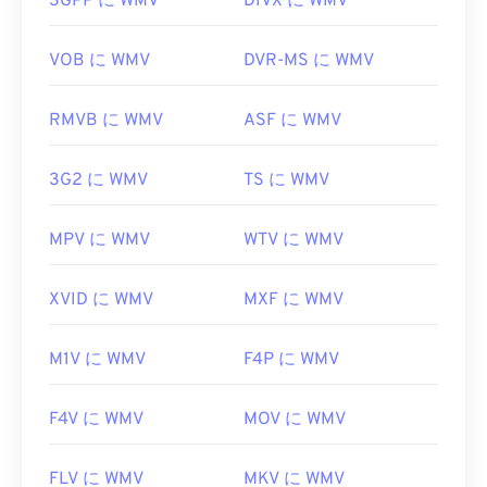
3GPP に WMV
DIVX に WMV
WMVは他の動画ファイル形式への変換も簡単で
https://en.wikipedia.org/wiki/MPEG-
す。ただし、変換処理によって画質が低下する可能
1_Audio_Layer_II
性があることに注意してください。変換が必要な場
VOB に WMV
DVR-MS に WMV
https://mpeg.chiariglione.org/standards/mpeg-
合は、
HandBrake
という無料のオープンソースツ
1/audio
ールを使ってWMVファイルを変換できます。
RMVB に WMV
ASF に WMV
開発元:
Microsoft
初回リリース:
3G2 に WMV
1999年
TS に WMV
役立つリンク:
MPV に WMV
WTV に WMV
https://en.wikipedia.org/wiki/Windows_Media_Video
https://en.wikipedia.org/wiki/Advanced_Systems_Form
XVID に WMV
MXF に WMV
M1V に WMV
F4P に WMV
F4V に WMV
MOV に WMV
FLV に WMV
MKV に WMV