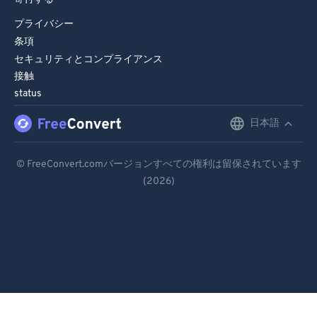
プライバシー
条項
セキュリティとコンプライアンス
接触
status
日本語
English
Deutsch
© FreeConvert.comバージョンすべての権利は留保されています
(2026)
Español
Français
Português
Italiano
Dutch