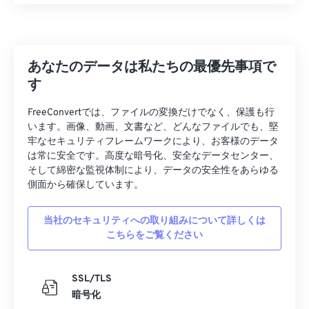
31
31
31
31
31
31
32
32
32
32
32
32
33
33
33
33
33
33
あなたのデータは私たちの最優先事項で
34
34
34
34
34
34
す
35
35
35
35
35
35
FreeConvertでは、ファイルの変換だけでなく、保護も行
36
36
36
36
36
36
います。画像、動画、文書など、どんなファイルでも、堅
37
37
37
37
37
37
牢なセキュリティフレームワークにより、お客様のデータ
は常に安全です。高度な暗号化、安全なデータセンター、
38
38
38
38
38
38
そして綿密な監視体制により、データの安全性をあらゆる
側面から確保しています。
39
39
39
39
39
39
40
40
40
40
40
40
当社のセキュリティへの取り組みについて詳しくは
41
41
41
41
41
41
こちらをご覧ください
42
42
42
42
42
42
SSL/TLS
43
43
43
43
43
43
暗号化
44
44
44
44
44
44