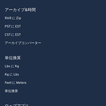
84
84
アーカイブ&時間
85
85
86
86
RAR に Zip
87
87
PST に EST
88
88
CST に EST
89
89
アーカイブコンバーター
90
90
単位換算
91
91
Lbs に Kg
92
92
93
93
Kg に Lbs
94
94
Feet に Meters
95
95
単位換算
96
96