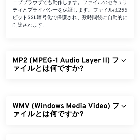
ェブブラウザでも動作します。ファイルのセキュリ
ティとプライバシーを保証します。ファイルは256
ビットSSL暗号化で保護され、数時間後に自動的に
削除されます。
MP2 (MPEG-1 Audio Layer II) フ
ァイルとは何ですか?
MPEG-1 Audio Layer II（MP2）は、無料、オープ
ンソース、特許取得なしの音声符号化規格です。
MP2は、デジタルオーディオ放送（
DAB
）、デジ
WMV (Windows Media Video) フ
タルビデオ放送（
DVB
）、デジタル多用途ディス
ク（
ァイルとは何ですか?
DVD
）などで広く使用されています。このフ
ァイル形式は、一般消費者よりもプロの放送局でよ
く使用されています。
Windows Media Video（WMV）は、広く普及してい
る一般的なビデオ形式です。
コーデック
を用いてフ