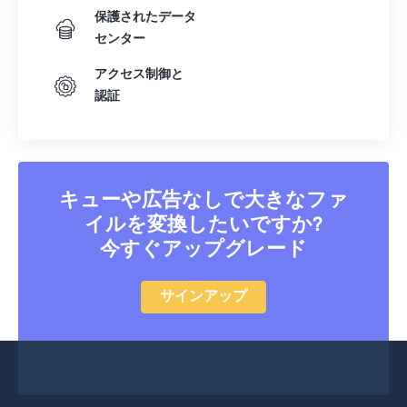
保護されたデータ
45
45
45
45
45
45
センター
46
46
46
46
46
46
アクセス制御と
47
47
47
47
47
47
認証
48
48
48
48
48
48
49
49
49
49
49
49
50
50
50
50
50
50
キューや広告なしで大きなファ
51
51
51
51
51
51
イルを変換したいですか?
52
52
52
52
52
52
今すぐアップグレード
53
53
53
53
53
53
サインアップ
54
54
54
54
54
54
55
55
55
55
55
55
56
56
56
56
56
56
57
57
57
57
57
57