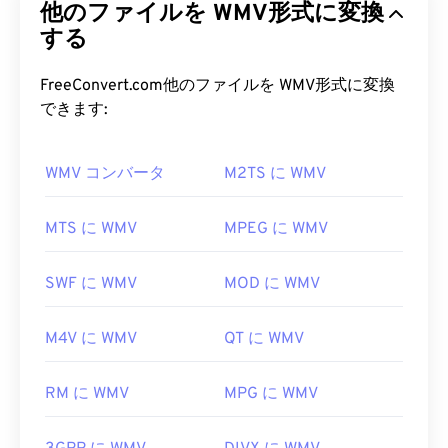
MP2 ファイルを開くにはどうすれ
他のファイルを WMV形式に変換
ァイルサイズを圧縮することで、ビデオの画質を維
ばいいですか?
持しながら管理しやすいファイル形式を実現しま
する
す。WMVファイルは、Advanced Systems
MP2ファイルを開くのに最適なメディアプレーヤ
Format（ASF）と呼ばれるデジタルコンテナ形式
FreeConvert.com他のファイルを WMV形式に変換
ーは
VLCメディアプレーヤー
です。このプレーヤー
によくカプセル化されます。
できます:
はほとんどのプラットフォームで動作し、非常に信
頼性が高いです。
WMV ファイルを開くにはどうす
WMV コンバータ
M2TS に WMV
ればいいですか?
Windowsでは、
Windows Media Player
、
KMPlayer
、
Adobe Premiere Pro
、
Adobe Media Encoder
ほとんどのメディアプレーヤーはWMV（および
MTS に WMV
MPEG に WMV
、
Cyber​​link PowerDVD
、
jetAudio
、
Winamp
、
ASF）ファイルを開いて読み取ることができます。
Helium Music Manager
などが適しています。Mac
WMVファイルを開くのに最適なプレーヤーは
OS Xでは、このファイル形式を開くには
iTunes
が
SWF に WMV
MOD に WMV
Microsoft Windows Media Player
です。Microsoftは
最適です。
WMVとASFを開発しており、現在オンライン上の
開発元:
ISO
/
IEC
、
Moving Pictures Experts
M4V に WMV
QT に WMV
多くの動画はWMVファイルです。VLC
メディアプ
Group
レーヤーも
信頼できる選択肢の一つで、複数のプラ
ットフォームでマルチメディアファイルを再生でき
RM に WMV
MPG に WMV
初回リリース:
1993年
ます。
役立つリンク: