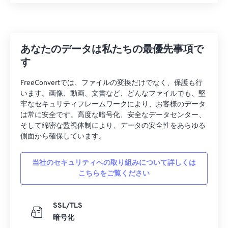
31
31
31
31
31
31
32
32
32
32
32
32
33
33
33
33
33
33
あなたのデータは私たちの最優先事項で
34
34
34
34
34
34
す
35
35
35
35
35
35
FreeConvertでは、ファイルの変換だけでなく、保護も行
36
36
36
36
36
36
います。画像、動画、文書など、どんなファイルでも、堅
37
37
37
37
37
37
牢なセキュリティフレームワークにより、お客様のデータ
は常に安全です。高度な暗号化、安全なデータセンター、
38
38
38
38
38
38
そして綿密な監視体制により、データの安全性をあらゆる
側面から確保しています。
39
39
39
39
39
39
40
40
40
40
40
40
当社のセキュリティへの取り組みについて詳しくは
41
41
41
41
41
41
こちらをご覧ください
42
42
42
42
42
42
SSL/TLS
43
43
43
43
43
43
暗号化
44
44
44
44
44
44