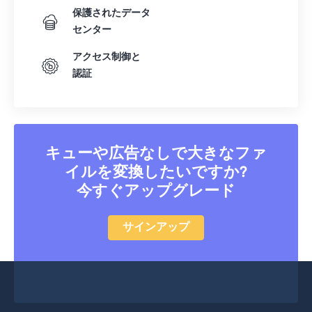
保護されたデータ
45
45
45
45
45
45
センター
46
46
46
46
46
46
アクセス制御と
47
47
47
47
47
47
認証
48
48
48
48
48
48
49
49
49
49
49
49
50
50
50
50
50
50
キューや広告なしで大きなファ
51
51
51
51
51
51
イルを変換したいですか?
52
52
52
52
52
52
今すぐアップグレード
53
53
53
53
53
53
サインアップ
54
54
54
54
54
54
55
55
55
55
55
55
56
56
56
56
56
56
57
57
57
57
57
57