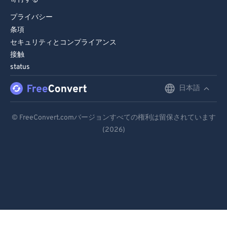
プライバシー
条項
セキュリティとコンプライアンス
接触
status
日本語
English
Deutsch
© FreeConvert.comバージョンすべての権利は留保されています
(2026)
Español
Français
Português
Italiano
Dutch