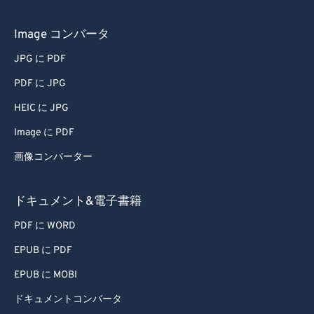
71
71
Image コンバータ
72
72
73
73
JPG に PDF
74
74
PDF に JPG
75
75
HEIC に JPG
76
76
Image に PDF
77
77
画像コンバーター
78
78
ドキュメント&電子書籍
79
79
80
80
PDF に WORD
81
81
EPUB に PDF
82
82
EPUB に MOBI
83
83
ドキュメントコンバータ