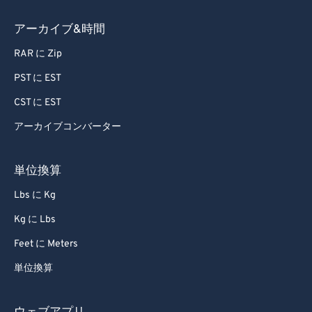
84
84
アーカイブ&時間
85
85
86
86
RAR に Zip
87
87
PST に EST
88
88
CST に EST
89
89
アーカイブコンバーター
90
90
単位換算
91
91
Lbs に Kg
92
92
93
93
Kg に Lbs
94
94
Feet に Meters
95
95
単位換算
96
96