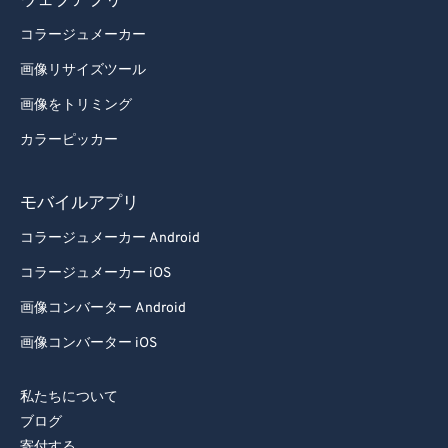
ウェブアプリ
97
97
コラージュメーカー
98
98
画像リサイズツール
99
99
画像をトリミング
カラーピッカー
モバイルアプリ
コラージュメーカー Android
コラージュメーカー iOS
画像コンバーター Android
画像コンバーター iOS
私たちについて
ブログ
寄付する