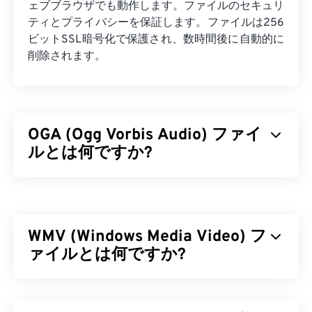
ェブブラウザでも動作します。ファイルのセキュリ
ティとプライバシーを保証します。ファイルは256
ビットSSL暗号化で保護され、数時間後に自動的に
削除されます。
OGA (Ogg Vorbis Audio) ファイ
ルとは何ですか?
Ogg Vorbis Audio (OGA) は、オーディオファイル用
のマルチメディアコンテナおよび圧縮ファイル形式
です。「Ogg」はコンテナ名、「Vorbis」は圧縮機
WMV (Windows Media Video) フ
構名であり、その名称はOGAの基本機能を表して
います。OGAは
ァイルとは何ですか?
無料
、
オープンソース
、そして
特
許取得されていません
。
Windows Media Video（WMV）は、広く普及してい
OGA ファイルを開くにはどうすれ
る一般的なビデオ形式です。
コーデック
を用いてフ