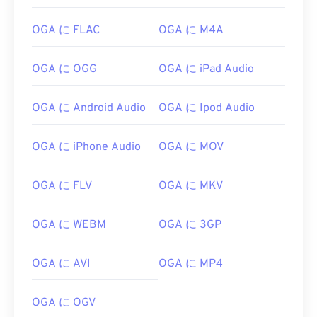
05
05
05
05
05
05
05
05
OGA に FLAC
OGA に M4A
06
06
06
06
06
06
06
06
07
07
07
07
07
07
07
07
OGA に OGG
OGA に iPad Audio
08
08
08
08
08
08
08
08
09
09
09
09
09
09
09
09
OGA に Android Audio
OGA に Ipod Audio
10
10
10
10
10
10
10
10
OGA に iPhone Audio
OGA に MOV
11
11
11
11
11
11
11
11
12
12
12
12
12
12
12
12
OGA に FLV
OGA に MKV
13
13
13
13
13
13
13
13
OGA に WEBM
OGA に 3GP
14
14
14
14
14
14
14
14
15
15
15
15
15
15
15
15
OGA に AVI
OGA に MP4
16
16
16
16
16
16
16
16
17
17
17
17
17
17
17
17
OGA に OGV