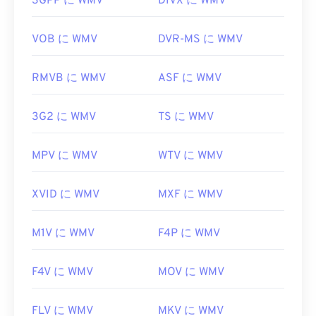
3GPP に WMV
DIVX に WMV
WMVは他の動画ファイル形式への変換も簡単で
す。ただし、変換処理によって画質が低下する可能
性があることに注意してください。変換が必要な場
VOB に WMV
DVR-MS に WMV
合は、
HandBrake
という無料のオープンソースツ
ールを使ってWMVファイルを変換できます。
RMVB に WMV
ASF に WMV
開発元:
Microsoft
初回リリース:
3G2 に WMV
1999年
TS に WMV
役立つリンク:
MPV に WMV
WTV に WMV
https://en.wikipedia.org/wiki/Windows_Media_Video
https://en.wikipedia.org/wiki/Advanced_Systems_Form
XVID に WMV
MXF に WMV
M1V に WMV
F4P に WMV
F4V に WMV
MOV に WMV
FLV に WMV
MKV に WMV