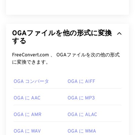
OGAファイルを他の形式に変換
する
FreeConvert.com 、 OGAファイルを次の他の形式
に変換できます。
00
00
00
00
00
00
00
00
OGA コンバータ
OGA に AIFF
00
00
00
00
00
00
00
00
01
01
01
01
01
01
01
01
OGA に AAC
OGA に MP3
02
02
02
02
02
02
02
02
OGA に AMR
OGA に ALAC
03
03
03
03
03
03
03
03
04
04
04
04
04
04
04
04
OGA に WAV
OGA に WMA