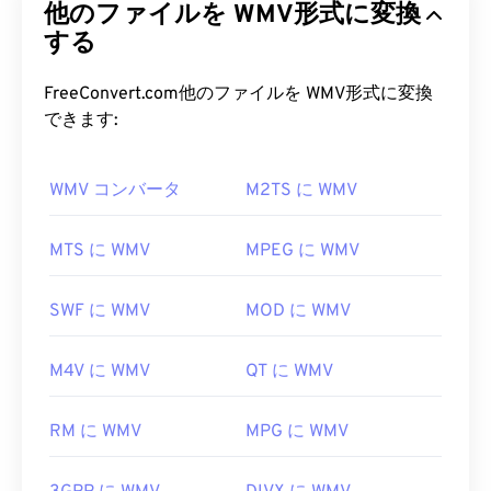
ばいいですか?
他のファイルを WMV形式に変換
ァイルサイズを圧縮することで、ビデオの画質を維
持しながら管理しやすいファイル形式を実現しま
する
OGAファイルを開くには、
VLCメディアプレーヤ
す。WMVファイルは、Advanced Systems
ー
が最適です。OGAファイルを開くことができる
Format（ASF）と呼ばれるデジタルコンテナ形式
FreeConvert.com他のファイルを WMV形式に変換
他のプログラムには、
Winamp
や
Xine
などがありま
によくカプセル化されます。
できます:
す。
WMV ファイルを開くにはどうす
OGAは
Windows Media Player
および
DirectShow
ベ
WMV コンバータ
M2TS に WMV
ればいいですか?
ースのプレーヤーで開くことができますが、
DirectShowフィルター
を使用する必要がありま
ほとんどのメディアプレーヤーはWMV（および
MTS に WMV
MPEG に WMV
す。ただし、プレーヤーがDirectShowベースでな
ASF）ファイルを開いて読み取ることができます。
い場合は、フィルターは必要ありません。
WMVファイルを開くのに最適なプレーヤーは
SWF に WMV
MOD に WMV
開発者:
Xiph.Org Foundation
Microsoft Windows Media Player
です。Microsoftは
WMVとASFを開発しており、現在オンライン上の
初回リリース:
2003
M4V に WMV
QT に WMV
多くの動画はWMVファイルです。VLC
メディアプ
役立つリンク:
レーヤーも
信頼できる選択肢の一つで、複数のプラ
https://xiph.org/vorbis/
ットフォームでマルチメディアファイルを再生でき
RM に WMV
MPG に WMV
ます。
https://www.ietf.org/rfc/rfc5334.txt