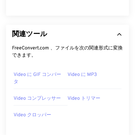
18
18
18
18
18
18
18
18
19
19
19
19
19
19
19
19
20
20
20
20
20
20
20
20
21
21
21
21
21
21
21
21
関連ツール
22
22
22
22
22
22
22
22
FreeConvert.com 、ファイルを次の関連形式に変換
23
23
23
23
23
23
23
23
できます。
24
24
24
24
24
24
25
25
25
25
25
25
Video に GIF コンバー
Video に MP3
タ
26
26
26
26
26
26
27
27
27
27
27
27
Video コンプレッサー
Video トリマー
28
28
28
28
28
28
29
29
29
29
29
29
Video クロッパー
30
30
30
30
30
30