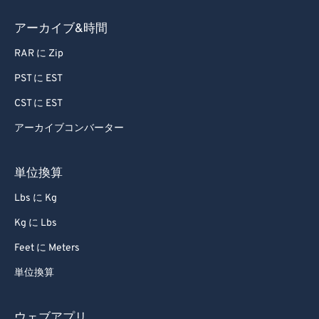
70
70
アーカイブ&時間
71
71
RAR に Zip
72
72
PST に EST
73
73
CST に EST
74
74
アーカイブコンバーター
75
75
76
76
単位換算
77
77
Lbs に Kg
78
78
Kg に Lbs
79
79
Feet に Meters
80
80
単位換算
81
81
82
82
ウェブアプリ