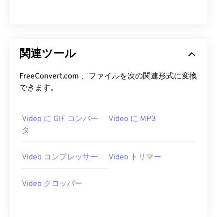
04
04
04
04
04
04
04
04
05
05
05
05
05
05
05
05
06
06
06
06
06
06
06
06
関連ツール
07
07
07
07
07
07
07
07
FreeConvert.com 、ファイルを次の関連形式に変換
08
08
08
08
08
08
08
08
できます。
09
09
09
09
09
09
09
09
10
10
10
10
10
10
10
10
Video に GIF コンバー
Video に MP3
11
11
11
11
11
11
11
11
タ
12
12
12
12
12
12
12
12
Video コンプレッサー
Video トリマー
13
13
13
13
13
13
13
13
14
14
14
14
14
14
14
14
Video クロッパー
15
15
15
15
15
15
15
15
16
16
16
16
16
16
16
16