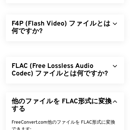
F4P (Flash Video) ファイルとは
何ですか?
F4Pは広く普及しているコンテナ形式で、「
Flash
Video
」とも呼ばれます。マルチメディアファイル
を
コーデック
で圧縮し、インターネット経由でスト
FLAC (Free Lossless Audio
リーミングオーディオとビデオとして配信すること
を可能にします。F4PはF4Vと1つの違いを除けば同
Codec) ファイルとは何ですか?
じ形式ですが、F4Pファイルは
デジタル著作権管理
（DRM）
によって保護されています。
Free Lossless Audio Codec (FLAC) は、オーディオ
ファイルのサイズを縮小するファイル形式です。
F4P ファイルを開くにはどうすれ
他のファイルを FLAC形式に変換
「
ロスレス
」という言葉が示すように、音質や元の
ばいいですか?
データを損なうことなく、ファイルサイズを縮小し
する
ます。FLAC は、ファイルを元のサイズの約 50 ～
ほとんどのプラットフォームでは、F4Pファイルは
70% に圧縮する
アルゴリズム
を使用することで、
FreeConvert.com他のファイルを FLAC形式に変換
デフォルトで
Adobe Flash Player
で開きます。
これを実現します。
できます: