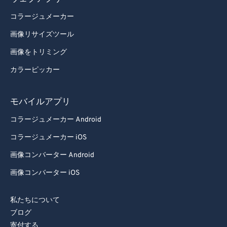
83
83
コラージュメーカー
84
84
画像リサイズツール
85
85
画像をトリミング
86
86
カラーピッカー
87
87
88
88
モバイルアプリ
89
89
コラージュメーカー Android
90
90
コラージュメーカー iOS
91
91
画像コンバーター Android
92
92
画像コンバーター iOS
93
93
94
94
私たちについて
ブログ
95
95
寄付する