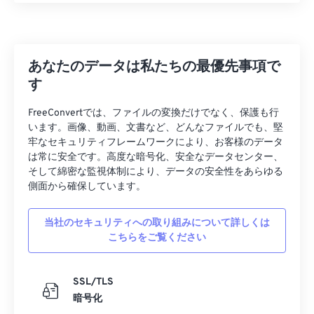
17
17
17
17
17
17
17
17
18
18
18
18
18
18
18
18
19
19
19
19
19
19
19
19
あなたのデータは私たちの最優先事項で
す
20
20
20
20
20
20
20
20
21
21
21
21
21
21
21
21
FreeConvertでは、ファイルの変換だけでなく、保護も行
います。画像、動画、文書など、どんなファイルでも、堅
22
22
22
22
22
22
22
22
牢なセキュリティフレームワークにより、お客様のデータ
23
23
23
23
23
23
23
23
は常に安全です。高度な暗号化、安全なデータセンター、
そして綿密な監視体制により、データの安全性をあらゆる
24
24
24
24
24
24
側面から確保しています。
25
25
25
25
25
25
当社のセキュリティへの取り組みについて詳しくは
26
26
26
26
26
26
こちらをご覧ください
27
27
27
27
27
27
28
28
28
28
28
28
SSL/TLS
29
29
29
29
29
29
暗号化