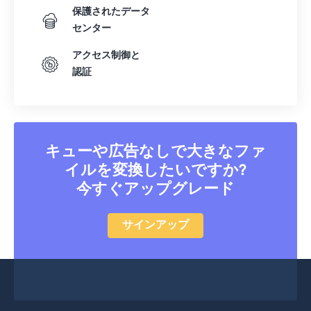
30
30
30
30
30
30
保護されたデータ
センター
31
31
31
31
31
31
32
32
32
32
32
32
アクセス制御と
認証
33
33
33
33
33
33
34
34
34
34
34
34
35
35
35
35
35
35
キューや広告なしで大きなファ
36
36
36
36
36
36
イルを変換したいですか?
37
37
37
37
37
37
今すぐアップグレード
38
38
38
38
38
38
39
39
39
39
39
39
サインアップ
40
40
40
40
40
40
41
41
41
41
41
41
42
42
42
42
42
42