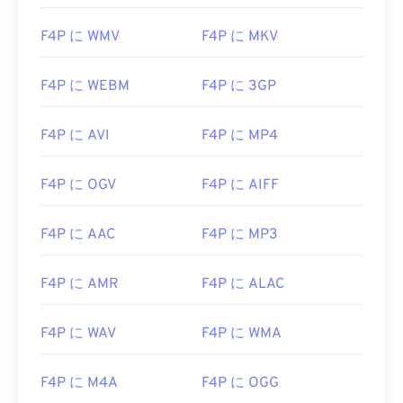
F4P に WMV
F4P に MKV
F4P に WEBM
F4P に 3GP
F4P に AVI
F4P に MP4
F4P に OGV
F4P に AIFF
00
00
00
00
00
00
00
00
F4P に AAC
F4P に MP3
F4P に AMR
F4P に ALAC
00
00
00
00
00
00
00
00
01
01
01
01
01
01
01
01
F4P に WAV
F4P に WMA
02
02
02
02
02
02
02
02
F4P に M4A
F4P に OGG
03
03
03
03
03
03
03
03