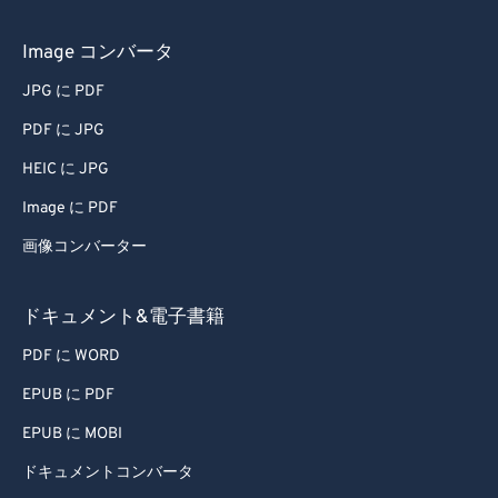
56
56
56
56
56
56
57
57
57
57
57
57
Image コンバータ
58
58
58
58
58
58
JPG に PDF
59
59
59
59
59
59
PDF に JPG
60
60
HEIC に JPG
61
61
Image に PDF
62
62
画像コンバーター
63
63
64
64
ドキュメント&電子書籍
65
65
PDF に WORD
66
66
EPUB に PDF
67
67
EPUB に MOBI
68
68
ドキュメントコンバータ
69
69