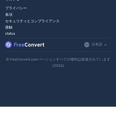
96
96
プライバシー
97
97
条項
セキュリティとコンプライアンス
98
98
接触
99
99
status
日本語
English
Deutsch
© FreeConvert.comバージョンすべての権利は留保されています
(2026)
Español
Français
Português
Italiano
Dutch