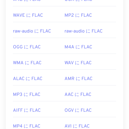
初回リリース:
2001年
WAVE に FLAC
MP2 に FLAC
役立つリンク:
https://en.wikipedia.org/wiki/FLAC
raw-audio に FLAC
raw-audio に FLAC
https://xiph.org/flac/
OGG に FLAC
M4A に FLAC
WMA に FLAC
WAV に FLAC
ALAC に FLAC
AMR に FLAC
MP3 に FLAC
AAC に FLAC
AIFF に FLAC
OGV に FLAC
MP4 に FLAC
AVI に FLAC