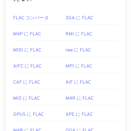
Microsoft Windows OSでは、
Adobe AIRが
デフォ
ルトのプレーヤーになっている場合があります。
FLAC ファイルを開くにはどうす
Mac OS XおよびLinux/Unixで確実に再生するに
FLAC コンバータ
3GA に FLAC
ればいいですか?
は、F4Pファイルを
VLCメディアプレーヤー
で開い
てください。
FLACファイルを開くためのデフォルトのプログラ
M4P に FLAC
RMI に FLAC
ムは
VLCメディアプレーヤー
です。FLACに関する
Apple iOSデバイスは
Adobe Flash Playerプラグイ
その他の特徴としては、特許が取得されていないこ
ンをサポートしていないことに注意してください。
MIDI に FLAC
raw に FLAC
と、音楽の再生が可能であること、
テレフォニーア
ただし、
Puffin Web Browserは
iOSの制限を回避で
プリケーションプログラミングインターフェース
きる無料の選択肢です。F4Pの「P」は
AIFC に FLAC
MP1 に FLAC
（TAPI）
と互換性があること、
デジタル著作権管
「protected（保護）」の略であることを覚えてお
理（DRM）
の対象ではないことなどが挙げられま
いてください。
す。
CAF に FLAC
AIF に FLAC
開発元:
Adob​​e
さらに、FLACを実装できる
コーデック
には、エン
初回リリース:
2007年
MID に FLAC
M4R に FLAC
コード用の
FFmpeg
、
Flake
、
FLACCL
、デコード
用の
Audiocogs
などがあります。最後に、「無料」
役立つリンク:
という言葉が示すように、
FLAC
は
オープンソース
OPUS に FLAC
APE に FLAC
https://en.wikipedia.org/wiki/Flash_Video
ソフトウェアです。
https://www.iso.org/standard/68960.html
開発者:
Xiph.Org Foundation
M4B に FLAC
OGA に FLAC