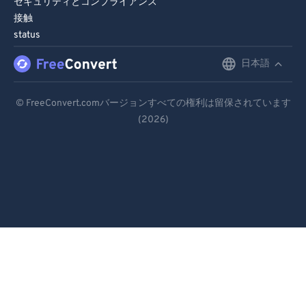
セキュリティとコンプライアンス
接触
status
日本語
English
Deutsch
© FreeConvert.comバージョンすべての権利は留保されています
(2026)
Español
Français
Português
Italiano
Dutch
日本語
简体中文