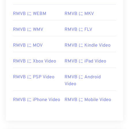
11
11
11
11
11
11
11
11
12
12
12
12
12
12
12
12
RMVB に WEBM
RMVB に MKV
13
13
13
13
13
13
13
13
14
14
14
14
14
14
14
14
RMVB に WMV
RMVB に FLV
15
15
15
15
15
15
15
15
RMVB に MOV
RMVB に Kindle Video
16
16
16
16
16
16
16
16
17
17
17
17
17
17
17
17
RMVB に Xbox Video
RMVB に iPad Video
18
18
18
18
18
18
18
18
RMVB に PSP Video
RMVB に Android
19
19
19
19
19
19
19
19
Video
20
20
20
20
20
20
20
20
21
21
21
21
21
21
21
21
RMVB に iPhone Video
RMVB に Mobile Video
22
22
22
22
22
22
22
22
23
23
23
23
23
23
23
23
24
24
24
24
24
24