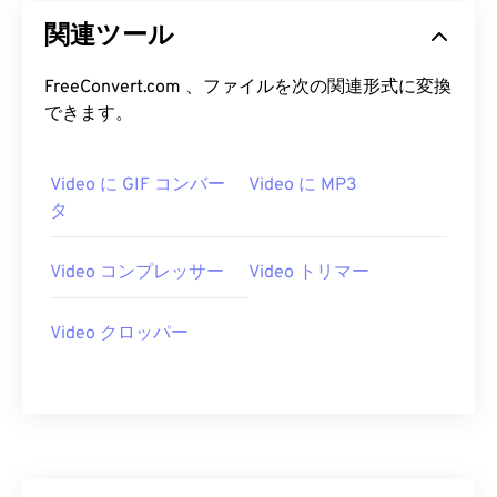
25
25
25
25
25
25
関連ツール
26
26
26
26
26
26
FreeConvert.com 、ファイルを次の関連形式に変換
27
27
27
27
27
27
できます。
28
28
28
28
28
28
29
29
29
29
29
29
Video に GIF コンバー
Video に MP3
タ
30
30
30
30
30
30
31
31
31
31
31
31
Video コンプレッサー
Video トリマー
32
32
32
32
32
32
33
33
33
33
33
33
Video クロッパー
34
34
34
34
34
34
35
35
35
35
35
35
36
36
36
36
36
36
37
37
37
37
37
37