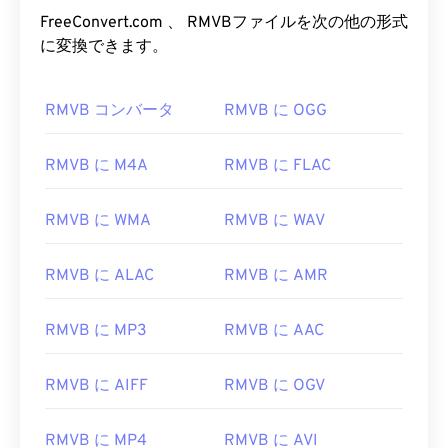
FreeConvert.com 、 RMVBファイルを次の他の形式
に変換できます。
00
00
00
00
00
00
00
00
01
01
01
01
01
01
01
01
RMVB コンバータ
RMVB に OGG
02
02
02
02
02
02
02
02
RMVB に M4A
RMVB に FLAC
03
03
03
03
03
03
03
03
04
04
04
04
04
04
04
04
RMVB に WMA
RMVB に WAV
05
05
05
05
05
05
05
05
RMVB に ALAC
RMVB に AMR
06
06
06
06
06
06
06
06
07
07
07
07
07
07
07
07
RMVB に MP3
RMVB に AAC
08
08
08
08
08
08
08
08
09
09
09
09
09
09
09
09
RMVB に AIFF
RMVB に OGV
10
10
10
10
10
10
10
10
RMVB に MP4
RMVB に AVI