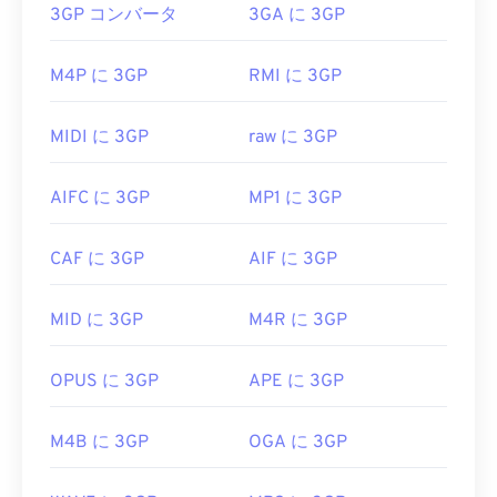
き、使い方も簡単です。キャプション、字幕、スト
3GP コンバータ
3GA に 3GP
3GP ファイルを開くにはどうすれ
リーミングをサポートしています。
ばいいですか?
M4P に 3GP
RMI に 3GP
RMVBファイルを開くことができる他のソフトウェ
3GPを開くのに最適なアプリケーションはApple
アには、
VLCメディアプレーヤー
と
ALLPlayer
があ
QuickTime
です。3GPはモバイル向けに設計されて
り、どちらも無料です。RMVBはプロプライエタリ
MIDI に 3GP
raw に 3GP
いますが、このファイル形式はLinux、Mac、
で、比較的普及していないため、インターネット経
Windowsなど、ほとんどのオペレーティングシステ
由のストリーミングではなく、ローカルでファイル
AIFC に 3GP
MP1 に 3GP
ムで簡単に開くことができます。
を再生するために主に使用されます。
3GPは、3GPP
Timed Text
によるキャプションと字
開発元:
RealNetworks
CAF に 3GP
AIF に 3GP
幕をサポートする柔軟なファイル形式です。インタ
初回リリース:
2010
ラクティブメニューには対応していませんが、その
MID に 3GP
M4R に 3GP
ような機能を提供する無料のサードパーティ製ツー
役立つリンク:
ルと互換性があります。例えば、
AutoGK
などが挙
https://en.wikipedia.org/wiki/RMVB
げられます。モバイル端末以外で動画を視聴する際
OPUS に 3GP
APE に 3GP
https://www.realnetworks.com/
の画質を向上させるには、ファイルをMP4に
変換
してください
。
M4B に 3GP
OGA に 3GP
開発元:
第3世代パートナーシッププロジェクト
(3GPP)