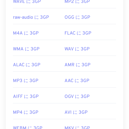
WAVE に 3GP
MP2 に 3GP
初回リリース:
1997年
raw-audio に 3GP
OGG に 3GP
役立つリンク:
https://en.wikipedia.org/wiki/3GP_and_3G2
M4A に 3GP
FLAC に 3GP
https://www.3gpp.org/
WMA に 3GP
WAV に 3GP
ALAC に 3GP
AMR に 3GP
MP3 に 3GP
AAC に 3GP
AIFF に 3GP
OGV に 3GP
MP4 に 3GP
AVI に 3GP
WEBM に 3GP
MKV に 3GP