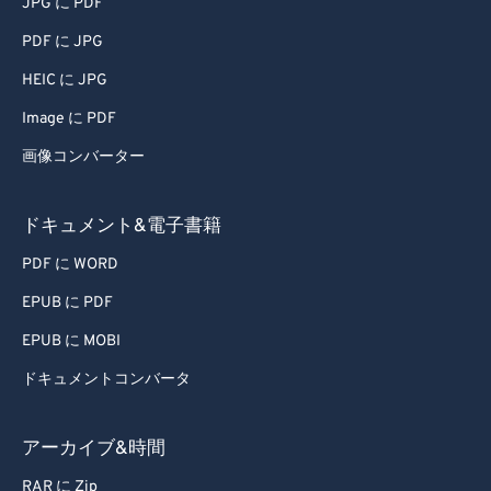
77
77
JPG に PDF
78
78
PDF に JPG
79
79
HEIC に JPG
80
80
Image に PDF
81
81
画像コンバーター
82
82
ドキュメント&電子書籍
83
83
84
84
PDF に WORD
85
85
EPUB に PDF
86
86
EPUB に MOBI
87
87
ドキュメントコンバータ
88
88
アーカイブ&時間
89
89
RAR に Zip
90
90