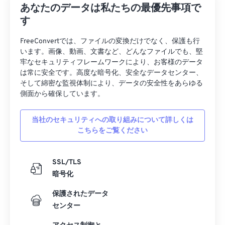
あなたのデータは私たちの最優先事項で
38
38
38
38
38
38
す
39
39
39
39
39
39
FreeConvertでは、ファイルの変換だけでなく、保護も行
40
40
40
40
40
40
います。画像、動画、文書など、どんなファイルでも、堅
41
41
41
41
41
41
牢なセキュリティフレームワークにより、お客様のデータ
は常に安全です。高度な暗号化、安全なデータセンター、
42
42
42
42
42
42
そして綿密な監視体制により、データの安全性をあらゆる
側面から確保しています。
43
43
43
43
43
43
44
44
44
44
44
44
当社のセキュリティへの取り組みについて詳しくは
45
45
45
45
45
45
こちらをご覧ください
46
46
46
46
46
46
SSL/TLS
47
47
47
47
47
47
暗号化
48
48
48
48
48
48
保護されたデータ
49
49
49
49
49
49
センター
50
50
50
50
50
50