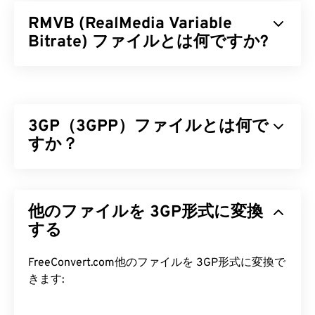
RMVB (RealMedia Variable
Bitrate) ファイルとは何ですか?
RealMedia 可変ビットレート (
RMVB
) は、
RealMedia マルチメディアコンテナ形式の拡張版で
す。可変ビットレート (VBR) 圧縮を採用してお
3GP（3GPP）ファイルとは何で
り、マルチメディアコンテンツの各セグメント（ア
クションの多いシーンとアクションの少ないシーン
すか？
など）の圧縮難易度に応じて帯域幅を調整します。
3GPP（3GP）は、第3世代（3G）ユニバーサルモ
RMVB ファイルを開くにはどうす
バイルテレコミュニケーションシステム（
UMTS
ればいいですか?
他のファイルを 3GP形式に変換
）ネットワーク向けに設計されたマルチメディアコ
ンテナフォーマットです。UMTSはモバイル向け技
する
RealPlayerは
、Windows、Mac OS X、Linuxで
術であるため、3GPフォーマットは、UMTSネット
RMVBファイルの再生をサポートしています。
ワーク上の携帯電話が高速ワイヤレス接続を介して
FreeConvert.com他のファイルを 3GP形式に変換で
RMVB
はRealNetworks
によって開発されたため、
メディア
を
キャプチャ、保存、配信、再生すること
きます:
RealPlayerはこのファイル形式のデフォルトプラッ
を可能にします。
トフォームとなっています。無料で
ダウンロード
で