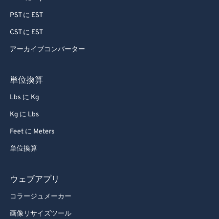
91
91
PST に EST
92
92
CST に EST
93
93
アーカイブコンバーター
94
94
単位換算
95
95
Lbs に Kg
96
96
Kg に Lbs
97
97
98
98
Feet に Meters
99
99
単位換算
ウェブアプリ
コラージュメーカー
画像リサイズツール