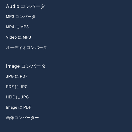
Audio コンバータ
68
68
MP3 コンバータ
69
69
70
70
MP4 に MP3
71
71
Video に MP3
72
72
オーディオコンバータ
73
73
Image コンバータ
74
74
JPG に PDF
75
75
PDF に JPG
76
76
77
77
HEIC に JPG
78
78
Image に PDF
79
79
画像コンバーター
80
80