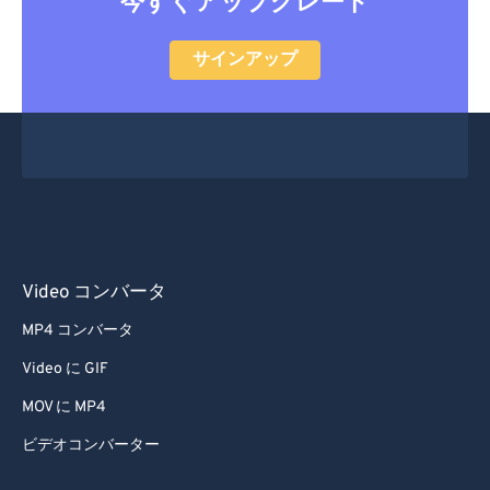
今すぐアップグレード
55
55
55
55
55
55
サインアップ
56
56
56
56
56
56
57
57
57
57
57
57
58
58
58
58
58
58
59
59
59
59
59
59
60
60
61
61
Video コンバータ
62
62
63
63
MP4 コンバータ
64
64
Video に GIF
65
65
MOV に MP4
66
66
ビデオコンバーター
67
67