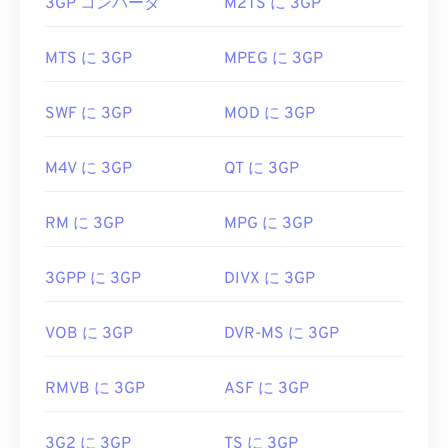
3GP コンバータ
M2TS に 3GP
3GP ファイルを開くにはどうすれ
ばいいですか?
MTS に 3GP
MPEG に 3GP
3GPを開くのに最適なアプリケーションはApple
QuickTime
です。3GPはモバイル向けに設計されて
SWF に 3GP
MOD に 3GP
いますが、このファイル形式はLinux、Mac、
Windowsなど、ほとんどのオペレーティングシステ
M4V に 3GP
QT に 3GP
ムで簡単に開くことができます。
3GPは、3GPP
Timed Text
によるキャプションと字
RM に 3GP
MPG に 3GP
幕をサポートする柔軟なファイル形式です。インタ
ラクティブメニューには対応していませんが、その
3GPP に 3GP
DIVX に 3GP
ような機能を提供する無料のサードパーティ製ツー
ルと互換性があります。例えば、
AutoGK
などが挙
げられます。モバイル端末以外で動画を視聴する際
VOB に 3GP
DVR-MS に 3GP
の画質を向上させるには、ファイルをMP4に
変換
してください
。
RMVB に 3GP
ASF に 3GP
開発元:
第3世代パートナーシッププロジェクト
(3GPP)
3G2 に 3GP
TS に 3GP