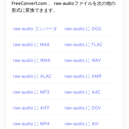
FreeConvert.com 、 raw-audioファイルを次の他の
形式に変換できます。
raw-audio コンバータ
raw-audio に OGG
raw-audio に M4A
raw-audio に FLAC
raw-audio に WMA
raw-audio に WAV
raw-audio に ALAC
raw-audio に AMR
raw-audio に MP3
raw-audio に AAC
00
00
00
00
00
00
00
00
raw-audio に AIFF
raw-audio に OGV
00
00
00
00
00
00
00
00
raw-audio に MP4
raw-audio に AVI
01
01
01
01
01
01
01
01