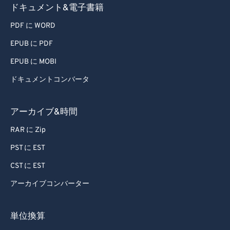
ドキュメント&電子書籍
81
81
PDF に WORD
82
82
EPUB に PDF
83
83
84
84
EPUB に MOBI
85
85
ドキュメントコンバータ
86
86
アーカイブ&時間
87
87
RAR に Zip
88
88
PST に EST
89
89
CST に EST
90
90
91
91
アーカイブコンバーター
92
92
単位換算
93
93