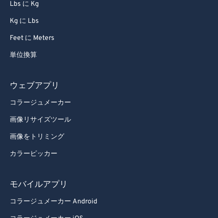
Lbs に Kg
94
94
Kg に Lbs
95
95
Feet に Meters
96
96
単位換算
97
97
98
98
ウェブアプリ
99
99
コラージュメーカー
画像リサイズツール
画像をトリミング
カラーピッカー
モバイルアプリ
コラージュメーカー Android