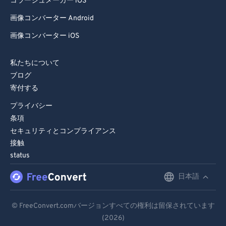
コラージュメーカー iOS
画像コンバーター Android
画像コンバーター iOS
私たちについて
ブログ
寄付する
プライバシー
条項
セキュリティとコンプライアンス
接触
status
日本語
English
Deutsch
© FreeConvert.comバージョンすべての権利は留保されています
(2026)
Español