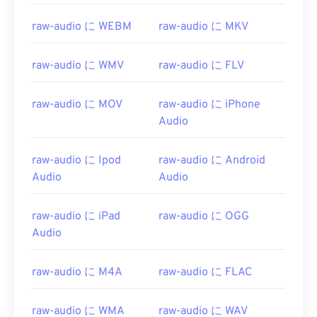
02
02
02
02
02
02
02
02
raw-audio に WEBM
raw-audio に MKV
03
03
03
03
03
03
03
03
04
04
04
04
04
04
04
04
raw-audio に WMV
raw-audio に FLV
05
05
05
05
05
05
05
05
raw-audio に MOV
raw-audio に iPhone
06
06
06
06
06
06
06
06
Audio
07
07
07
07
07
07
07
07
08
08
08
08
08
08
08
08
raw-audio に Ipod
raw-audio に Android
Audio
Audio
09
09
09
09
09
09
09
09
10
10
10
10
10
10
10
10
raw-audio に iPad
raw-audio に OGG
11
11
11
11
11
11
11
11
Audio
12
12
12
12
12
12
12
12
raw-audio に M4A
raw-audio に FLAC
13
13
13
13
13
13
13
13
14
14
14
14
14
14
14
14
raw-audio に WMA
raw-audio に WAV