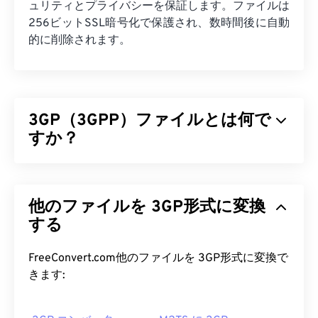
ュリティとプライバシーを保証します。ファイルは
256ビットSSL暗号化で保護され、数時間後に自動
的に削除されます。
3GP（3GPP）ファイルとは何で
すか？
3GPP（3GP）は、第3世代（3G）ユニバーサルモ
バイルテレコミュニケーションシステム（
UMTS
他のファイルを 3GP形式に変換
）ネットワーク向けに設計されたマルチメディアコ
ンテナフォーマットです。UMTSはモバイル向け技
する
術であるため、3GPフォーマットは、UMTSネット
ワーク上の携帯電話が高速ワイヤレス接続を介して
FreeConvert.com他のファイルを 3GP形式に変換で
メディア
を
キャプチャ、保存、配信、再生すること
きます:
を可能にします。