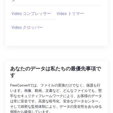
タ
28
28
28
28
28
28
29
29
29
29
29
29
Video コンプレッサー
Video トリマー
30
30
30
30
30
30
Video クロッパー
31
31
31
31
31
31
32
32
32
32
32
32
33
33
33
33
33
33
34
34
34
34
34
34
35
35
35
35
35
35
あなたのデータは私たちの最優先事項で
36
36
36
36
36
36
す
37
37
37
37
37
37
FreeConvertでは、ファイルの変換だけでなく、保護も行
38
38
38
38
38
38
います。画像、動画、文書など、どんなファイルでも、堅
牢なセキュリティフレームワークにより、お客様のデータ
39
39
39
39
39
39
は常に安全です。高度な暗号化、安全なデータセンター、
40
40
40
40
40
40
そして綿密な監視体制により、データの安全性をあらゆる
側面から確保しています。