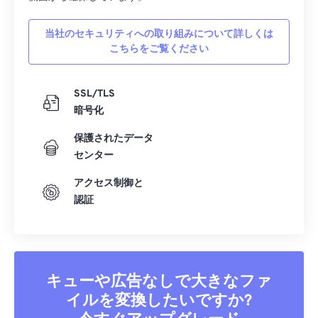
41
41
41
41
41
41
42
42
42
42
42
42
当社のセキュリティへの取り組みについて詳しくは
こちらをご覧ください
43
43
43
43
43
43
44
44
44
44
44
44
SSL/TLS
45
45
45
45
45
45
暗号化
46
46
46
46
46
46
保護されたデータ
47
47
47
47
47
47
センター
48
48
48
48
48
48
アクセス制御と
49
49
49
49
49
49
認証
50
50
50
50
50
50
51
51
51
51
51
51
52
52
52
52
52
52
キューや広告なしで大きなファ
53
53
53
53
53
53
イルを変換したいですか?
54
54
54
54
54
54