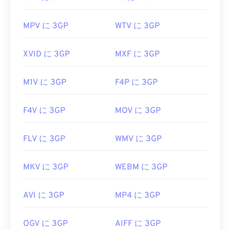
初回リリース:
1997年
MPV に 3GP
WTV に 3GP
役立つリンク:
https://en.wikipedia.org/wiki/3GP_and_3G2
XVID に 3GP
MXF に 3GP
https://www.3gpp.org/
M1V に 3GP
F4P に 3GP
F4V に 3GP
MOV に 3GP
FLV に 3GP
WMV に 3GP
MKV に 3GP
WEBM に 3GP
AVI に 3GP
MP4 に 3GP
OGV に 3GP
AIFF に 3GP