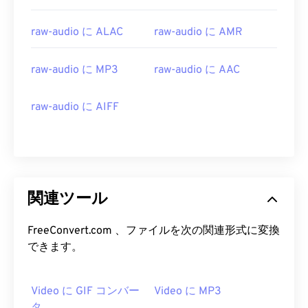
15
15
15
15
15
15
15
15
raw-audio に ALAC
raw-audio に AMR
16
16
16
16
16
16
16
16
17
17
17
17
17
17
17
17
raw-audio に MP3
raw-audio に AAC
18
18
18
18
18
18
18
18
19
19
19
19
19
19
19
19
raw-audio に AIFF
20
20
20
20
20
20
20
20
21
21
21
21
21
21
21
21
22
22
22
22
22
22
22
22
関連ツール
23
23
23
23
23
23
23
23
24
24
24
24
24
24
FreeConvert.com 、ファイルを次の関連形式に変換
25
25
25
25
25
25
できます。
26
26
26
26
26
26
27
27
27
27
27
27
Video に GIF コンバー
Video に MP3