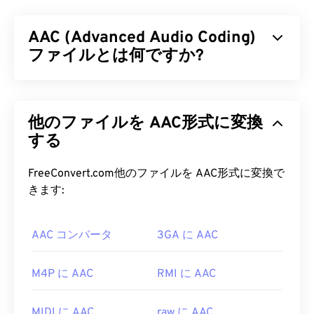
ンソース、特許取得なしの音声符号化規格です。
MP2は、デジタルオーディオ放送（
DAB
）、デジ
AAC (Advanced Audio Coding)
タルビデオ放送（
DVB
）、デジタル多用途ディス
ク（
ファイルとは何ですか?
DVD
）などで広く使用されています。このフ
ァイル形式は、一般消費者よりもプロの放送局でよ
く使用されています。
AAC（Advanced Audio Coding）は、
非可逆
圧縮に
よってファイルサイズを縮小するデジタルオーディ
MP2 ファイルを開くにはどうすれ
他のファイルを AAC形式に変換
オファイル形式です。主な用途は、デジタルテレ
ばいいですか?
ビ、デジタルラジオ、インターネットストリーミン
する
グです。iOS、
YouTube
、
Nintendo
、
PlayStation
MP2ファイルを開くのに最適なメディアプレーヤ
の標準オーディオ形式です。ISO/
IECは
、
AAC
コ
FreeConvert.com他のファイルを AAC形式に変換で
ーは
VLCメディアプレーヤー
です。このプレーヤー
ーデックを
MP3
の改良版として指定しました。こ
きます:
はほとんどのプラットフォームで動作し、非常に信
れは、AACコーデックがファイルサイズをより効率
頼性が高いです。
的に圧縮しながら、非圧縮オーディオと
同等
の音質
AAC コンバータ
3GA に AAC
を提供できるためです。
Windowsでは、
Windows Media Player
、
KMPlayer
、
Adobe Premiere Pro
、
Adobe Media Encoder
AAC ファイルを開くにはどうすれ
M4P に AAC
RMI に AAC
、
Cyber​​link PowerDVD
、
jetAudio
、
Winamp
、
ばいいですか?
Helium Music Manager
などが適しています。Mac
OS Xでは、このファイル形式を開くには
iTunes
が
MIDI に AAC
raw に AAC