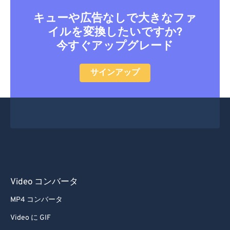
29
29
29
29
29
29
キューや広告なしで大きなファ
イルを変換したいですか?
30
30
30
30
30
30
今すぐアップグレード
31
31
31
31
31
31
32
32
32
32
32
32
サインアップ
33
33
33
33
33
33
34
34
34
34
34
34
35
35
35
35
35
35
36
36
36
36
36
36
37
37
37
37
37
37
38
38
38
38
38
38
Video コンバータ
39
39
39
39
39
39
MP4 コンバータ
40
40
40
40
40
40
Video に GIF
41
41
41
41
41
41