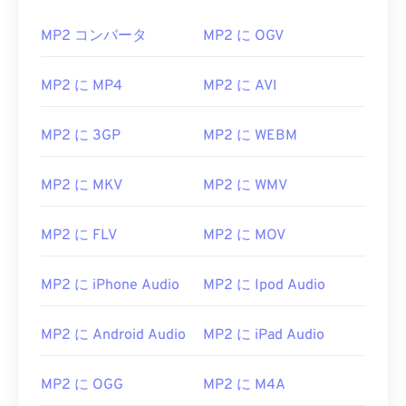
MP2 コンバータ
MP2 に OGV
MP2 に MP4
MP2 に AVI
MP2 に 3GP
MP2 に WEBM
MP2 に MKV
MP2 に WMV
MP2 に FLV
MP2 に MOV
00
00
00
00
00
00
00
00
MP2 に iPhone Audio
MP2 に Ipod Audio
MP2 に Android Audio
MP2 に iPad Audio
00
00
00
00
00
00
00
00
01
01
01
01
01
01
01
01
MP2 に OGG
MP2 に M4A