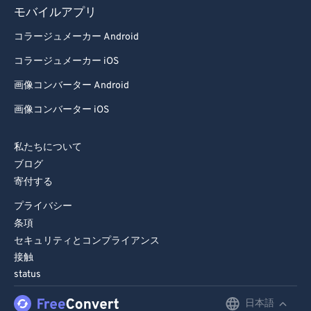
81
81
モバイルアプリ
82
82
コラージュメーカー Android
83
83
コラージュメーカー iOS
84
84
画像コンバーター Android
85
85
画像コンバーター iOS
86
86
87
87
私たちについて
ブログ
88
88
寄付する
89
89
プライバシー
90
90
条項
91
91
セキュリティとコンプライアンス
接触
92
92
status
93
93
日本語
English
94
94