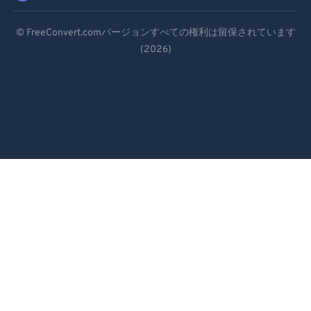
95
95
Deutsch
© FreeConvert.comバージョンすべての権利は留保されています
96
96
(2026)
Español
97
97
Français
98
98
Português
99
99
Italiano
Dutch
日本語
简体中文
繁體中文
한국어
Svenska