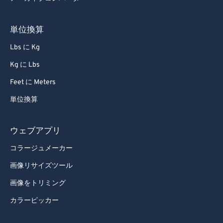
68
68
69
69
単位換算
70
70
Lbs に Kg
71
71
Kg に Lbs
72
72
Feet に Meters
73
73
単位換算
74
74
75
75
ウェブアプリ
76
76
コラージュメーカー
77
77
画像リサイズツール
78
78
画像をトリミング
79
79
カラーピッカー
80
80