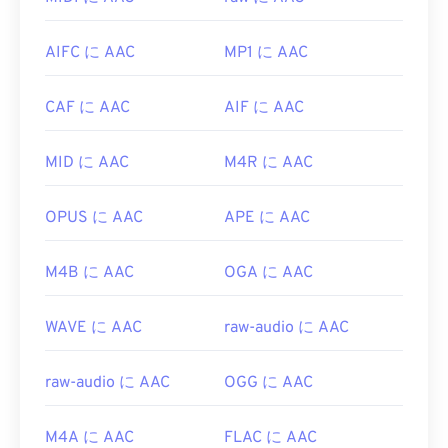
最良の結果を得るには、
VLCメディアプレーヤー
最適です。
を使用してAACファイルを開いてください。また、
開発元:
ISO
/
IEC
、
Moving Pictures Experts
AIFC に AAC
MP1 に AAC
AACは
iTunes
でもデフォルトで開きます。AACファ
Group
イルは広く普及しており、他の多くのプログラムや
ソフトウェアでも開くことができます。
CAF に AAC
AIF に AAC
初回リリース:
1993年
さらに、AAC ファイルはビデオ ゲームのオーディ
役立つリンク:
MID に AAC
M4R に AAC
オ ファイルとして使用されることが多いため、
https://en.wikipedia.org/wiki/MPEG-
Nintendo 3DS
や
Playstation 4
などのほとんどの一
1_Audio_Layer_II
般的なゲーム コンソールで開くことができます。
OPUS に AAC
APE に AAC
https://mpeg.chiariglione.org/standards/mpeg-
開発元:
ISO/IEC MPEGオーディオ委員会
1/audio
M4B に AAC
OGA に AAC
初回リリース:
1997年
役立つリンク:
WAVE に AAC
raw-audio に AAC
https://en.wikipedia.org/wiki/Advanced_Audio_Coding
https://www.iso.org/standard/43345.html?
raw-audio に AAC
OGG に AAC
browse=tc
M4A に AAC
FLAC に AAC