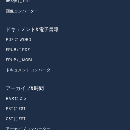
Image に PDF
55
55
55
55
55
55
画像コンバーター
56
56
56
56
56
56
57
57
57
57
57
57
ドキュメント&電子書籍
58
58
58
58
58
58
PDF に WORD
59
59
59
59
59
59
EPUB に PDF
60
60
EPUB に MOBI
61
61
ドキュメントコンバータ
62
62
63
63
アーカイブ&時間
64
64
RAR に Zip
65
65
PST に EST
66
66
CST に EST
67
67
アーカイブコンバーター