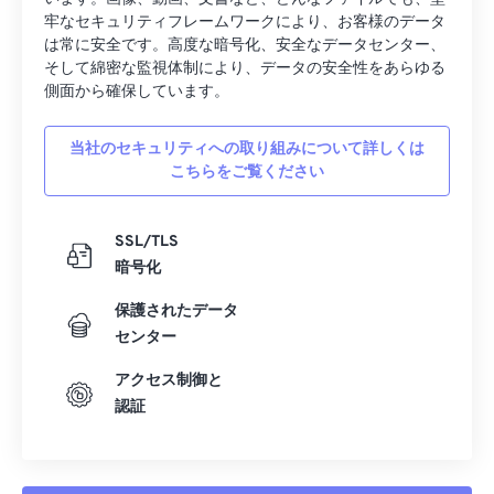
15
15
15
15
15
15
15
15
牢なセキュリティフレームワークにより、お客様のデータ
16
16
16
16
16
16
16
16
は常に安全です。高度な暗号化、安全なデータセンター、
そして綿密な監視体制により、データの安全性をあらゆる
17
17
17
17
17
17
17
17
側面から確保しています。
18
18
18
18
18
18
18
18
19
19
19
19
19
19
19
19
当社のセキュリティへの取り組みについて詳しくは
こちらをご覧ください
20
20
20
20
20
20
20
20
21
21
21
21
21
21
21
21
SSL/TLS
22
22
22
22
22
22
22
22
暗号化
23
23
23
23
23
23
23
23
保護されたデータ
24
24
24
24
24
24
センター
25
25
25
25
25
25
アクセス制御と
認証
26
26
26
26
26
26
27
27
27
27
27
27
28
28
28
28
28
28