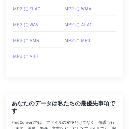
02
02
02
02
02
02
02
02
MP2 に FLAC
MP2 に WMA
03
03
03
03
03
03
03
03
04
04
04
04
04
04
04
04
MP2 に WAV
MP2 に ALAC
05
05
05
05
05
05
05
05
06
06
06
06
06
06
06
06
MP2 に AMR
MP2 に MP3
07
07
07
07
07
07
07
07
MP2 に AIFF
08
08
08
08
08
08
08
08
09
09
09
09
09
09
09
09
10
10
10
10
10
10
10
10
11
11
11
11
11
11
11
11
12
12
12
12
12
12
12
12
あなたのデータは私たちの最優先事項で
13
13
13
13
13
13
13
13
す
14
14
14
14
14
14
14
14
FreeConvertでは、ファイルの変換だけでなく、保護も行
います。画像、動画、文書など、どんなファイルでも、堅