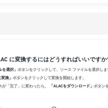
07
07
07
07
04
04
04
04
すべてのオプシ
08
08
08
08
05
05
05
05
プリセットから
09
09
09
09
06
06
06
06
10
10
10
10
07
07
07
07
プリセットとし
11
11
11
11
08
08
08
08
12
12
12
12
09
09
09
09
13
13
13
13
10
10
10
10
14
14
14
14
 ALAC に変換するにはどうすればいいですか
11
11
11
11
15
15
15
15
12
12
12
12
ルを選択」
ボタンをクリックして、ソース ファイルを選択しま
16
16
16
16
13
13
13
13
 に変換」
ボタンをクリックして変換を開始します。
17
17
17
17
14
14
14
14
スが「完了」に変わったら、
「ALACをダウンロード」
ボタン
18
18
18
18
15
15
15
15
19
19
19
19
16
16
16
16
20
20
20
20