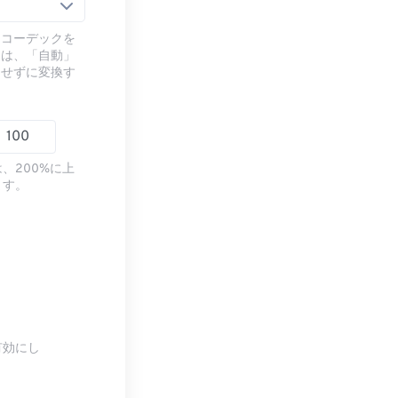
るコーデックを
には、「自動」
ドせずに変換す
、200%に上
ます。
有効にし