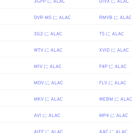
slaCrypt 3.0ランサムウェア暗号化ファイル
（ビットコインで身
3GPP に ALAC
DIVX に ALAC
47
47
47
ですが、幸いなことに現在は無効化されており、もはや脅威で
44
44
44
48
48
48
EC
、
Moving Pictures Experts Group
45
45
45
DVR-MS に ALAC
RMVB に ALAC
49
49
49
1993年
46
46
46
3G2 に ALAC
TS に ALAC
50
50
50
47
47
47
51
51
51
ipedia.org/wiki/MP3
48
48
48
WTV に ALAC
XVID に ALAC
52
52
52
hiariglione.org/standards/mpeg-a/music-player-application-fo
49
49
49
53
53
53
M1V に ALAC
F4P に ALAC
50
50
50
54
54
54
51
51
51
MOV に ALAC
FLV に ALAC
55
55
55
52
52
52
56
56
56
53
53
53
MKV に ALAC
WEBM に ALAC
57
57
57
54
54
54
AVI に ALAC
MP4 に ALAC
58
58
58
55
55
55
59
59
59
56
56
56
AIFF に ALAC
AAC に ALAC