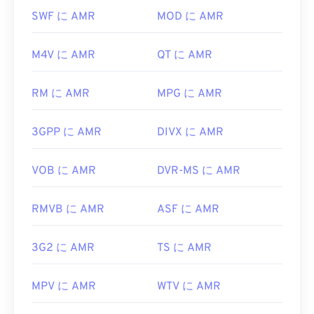
デバイスで開くことができます。AMRは
VLCメディ
MP3ファイルを開くことができる別のプログラム
SWF に AMR
MOD に AMR
アプレーヤー
、
QuickTime
、
RealPlayer
、
Xine
で
は
VLCメディアプレーヤー
です。MP3拡張子を使用
も開くことができます。
するファイル形式は他に2つあります。
M4V に AMR
QT に AMR
Masterpoint
グリーンポイントデータ
（現在は廃
無料のオーディオ編集ソフトウェア
Audacity
などの
止）と
TeslaCrypt 3.0ランサムウェア暗号化ファイ
他のソフトウェアでもAMRファイルを開くことが
RM に AMR
MPG に AMR
ル
（ビットコインで身代金を要求したマルウェア）
できます。Audacityは
SourceForge.net
から簡単に
ですが、幸いなことに現在は無効化されており、も
ダウンロードできます。AMRファイルは圧縮率が
はや脅威ではありません。
3GPP に AMR
DIVX に AMR
高く、狭帯域信号に特化しているため、音楽ファイ
ルには適していません。
開発元:
ISO
/
IEC
、
Moving Pictures Experts
VOB に AMR
DVR-MS に AMR
Group
開発元:
第3世代パートナーシッププロジェクト
(3GPP)
初回リリース:
1993年
RMVB に AMR
ASF に AMR
初回リリース:
1999
役立つリンク:
役立つリンク:
https://en.wikipedia.org/wiki/MP3
3G2 に AMR
TS に AMR
https://en.wikipedia.org/wiki/Adaptive_Multi-
https://mpeg.chiariglione.org/standards/mpeg-
Rate_audio_codec
a/music-player-application-format.html
MPV に AMR
WTV に AMR
https://www.etsi.org/