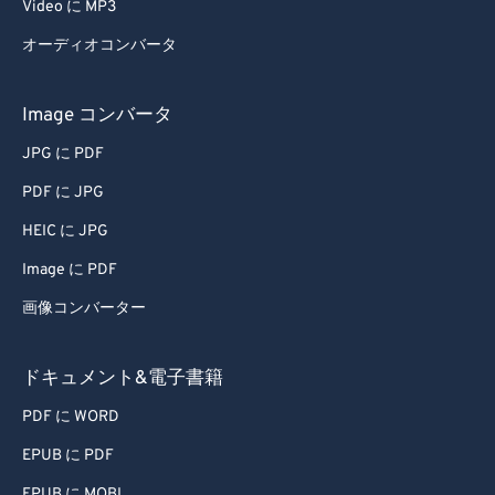
Video に MP3
51
51
51
51
51
51
オーディオコンバータ
52
52
52
52
52
52
53
53
53
53
53
53
Image コンバータ
54
54
54
54
54
54
JPG に PDF
55
55
55
55
55
55
PDF に JPG
56
56
56
56
56
56
HEIC に JPG
57
57
57
57
57
57
Image に PDF
58
58
58
58
58
58
画像コンバーター
59
59
59
59
59
59
60
60
ドキュメント&電子書籍
61
61
PDF に WORD
62
62
EPUB に PDF
63
63
EPUB に MOBI