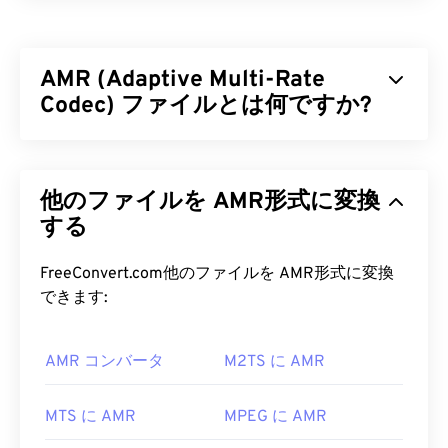
MPEG-1 Audio Layer III または MPEG-2 Audio
Layer III (MP3) は
、サウンドシーケンスを非常に小
さなファイルに圧縮し、
デジタル保存および伝送を
AMR (Adaptive Multi-Rate
可能にするデジタルオーディオコーディング形式で
す。MP3 ファイルは、消費者にとって最も広く使
Codec) ファイルとは何ですか?
用されているオーディオファイルです。ファイルサ
イズが小さく、音質も許容範囲内であるため、
アダプティブ・マルチレート（AMR）は、
音声符
MP3
ファイルは幅広いユーザーが利用でき、保存
号化
によく用いられる圧縮音声ファイルです。
や共有も容易です。
他のファイルを AMR形式に変換
AMR音声コーデックは狭帯域信号に特化してお
り、音声録音やラジオに最適です。GSM
する
（Global
MP3 ファイルを開くにはどうすれ
System for Mobile Communications）
や
ばいいですか?
UMTS（Universal Mobile Telecommunications
FreeConvert.com他のファイルを AMR形式に変換
System）
で広く使用されています。
できます:
MP3ファイルは非常に普及しているため、ほとん
どの主要なオーディオ再生プログラムが対応してい
AMR ファイルを開くにはどうすれ
ます。ファイルをクリックするだけで、お使いのプ
AMR コンバータ
M2TS に AMR
ばいいですか?
ラットフォームに応じて
iTunes
または
Windows
Media Player
で開きます。また、
MP3ファイルを
AMRファイルはMMSメッセージングを含む携帯電
MTS に AMR
MPEG に AMR
プレビューすること
もできます。
話でよく使用されるため、ほとんどの
3Gモバイル