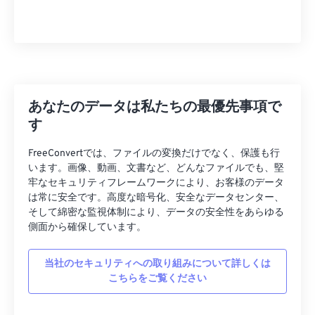
11
11
11
11
11
11
11
11
12
12
12
12
12
12
12
12
13
13
13
13
13
13
13
13
14
14
14
14
14
14
14
14
あなたのデータは私たちの最優先事項で
15
15
15
15
15
15
15
15
す
16
16
16
16
16
16
16
16
17
17
17
17
17
17
17
17
FreeConvertでは、ファイルの変換だけでなく、保護も行
います。画像、動画、文書など、どんなファイルでも、堅
18
18
18
18
18
18
18
18
牢なセキュリティフレームワークにより、お客様のデータ
は常に安全です。高度な暗号化、安全なデータセンター、
19
19
19
19
19
19
19
19
そして綿密な監視体制により、データの安全性をあらゆる
20
20
20
20
20
20
20
20
側面から確保しています。
21
21
21
21
21
21
21
21
当社のセキュリティへの取り組みについて詳しくは
22
22
22
22
22
22
22
22
こちらをご覧ください
23
23
23
23
23
23
23
23