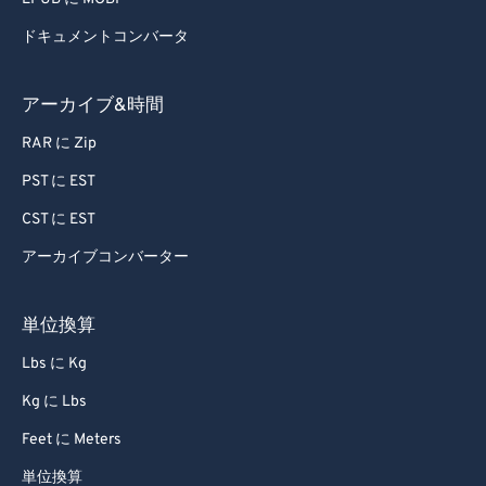
64
64
ドキュメントコンバータ
65
65
66
66
アーカイブ&時間
67
67
RAR に Zip
68
68
PST に EST
69
69
CST に EST
70
70
アーカイブコンバーター
71
71
72
72
単位換算
73
73
Lbs に Kg
74
74
Kg に Lbs
75
75
Feet に Meters
76
76
単位換算