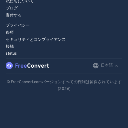
私たちについて
90
90
ブログ
91
91
寄付する
92
92
プライバシー
93
93
条項
セキュリティとコンプライアンス
94
94
接触
95
95
status
96
96
日本語
English
97
97
Deutsch
98
98
© FreeConvert.comバージョンすべての権利は留保されています
(2026)
Español
99
99
Français
Português
Italiano