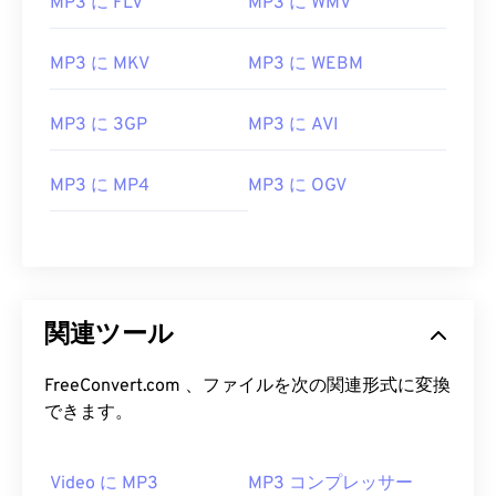
MP3 に FLV
MP3 に WMV
00
00
00
00
00
00
00
00
MP3 に MKV
MP3 に WEBM
00
00
00
00
00
00
00
00
MP3 に 3GP
MP3 に AVI
01
01
01
01
01
01
01
01
02
02
02
02
02
02
02
02
MP3 に MP4
MP3 に OGV
03
03
03
03
03
03
03
03
04
04
04
04
04
04
04
04
05
05
05
05
05
05
05
05
06
06
06
06
06
06
06
06
関連ツール
07
07
07
07
07
07
07
07
FreeConvert.com 、ファイルを次の関連形式に変換
08
08
08
08
08
08
08
08
できます。
09
09
09
09
09
09
09
09
10
10
10
10
10
10
10
10
Video に MP3
MP3 コンプレッサー