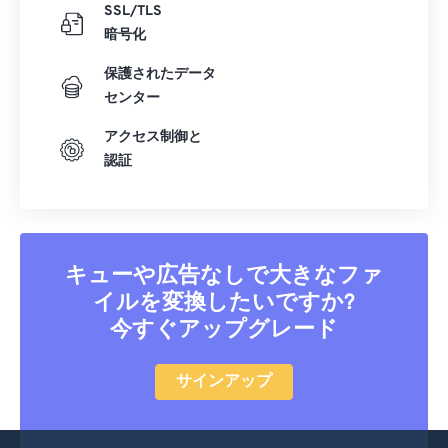
24
24
24
24
24
24
SSL/TLS
暗号化
25
25
25
25
25
25
保護されたデータ
26
26
26
26
26
26
センター
27
27
27
27
27
27
アクセス制御と
28
28
28
28
28
28
認証
29
29
29
29
29
29
30
30
30
30
30
30
31
31
31
31
31
31
キューや広告なしで大きなファ
32
32
32
32
32
32
イルを変換したいですか?
33
33
33
33
33
33
今すぐアップグレード
34
34
34
34
34
34
サインアップ
35
35
35
35
35
35
36
36
36
36
36
36