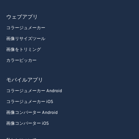
77
77
78
78
ウェブアプリ
79
79
コラージュメーカー
80
80
画像リサイズツール
81
81
画像をトリミング
82
82
カラーピッカー
83
83
84
84
モバイルアプリ
85
85
コラージュメーカー Android
86
86
コラージュメーカー iOS
87
87
画像コンバーター Android
88
88
画像コンバーター iOS
89
89