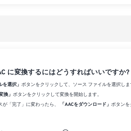
07
07
07
07
04
04
04
04
すべてのオプシ
08
08
08
08
05
05
05
05
プリセットから
09
09
09
09
06
06
06
06
10
10
10
10
07
07
07
07
プリセットとし
11
11
11
11
08
08
08
08
12
12
12
12
09
09
09
09
13
13
13
13
10
10
10
10
14
14
14
14
 AAC に変換するにはどうすればいいですか?
11
11
11
11
15
15
15
15
12
12
12
12
ルを選択」
ボタンをクリックして、ソース ファイルを選択しま
16
16
16
16
13
13
13
13
に変換」
ボタンをクリックして変換を開始します。
17
17
17
17
14
14
14
14
スが「完了」に変わったら、
「AACをダウンロード」
ボタンを
18
18
18
18
15
15
15
15
19
19
19
19
16
16
16
16
20
20
20
20