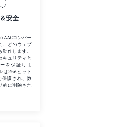
＆安全
to AACコンバー
で、どのウェブ
も動作します。
セキュリティと
シーを保証しま
ルは256ビット
化で保護され、数
動的に削除され