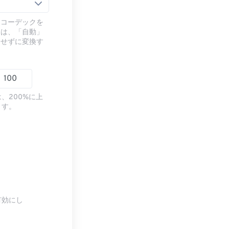
るコーデックを
には、「自動」
ドせずに変換す
、200%に上
ます。
有効にし