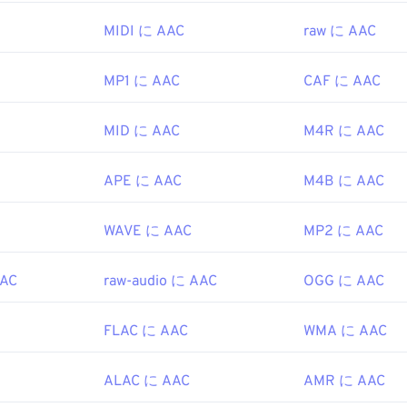
slaCrypt 3.0ランサムウェア暗号化ファイル
（ビットコインで身
得るには、
VLCメディアプレーヤー
を使用してAACファイルを
47
47
47
ですが、幸いなことに現在は無効化されており、もはや脅威で
44
44
44
Cは
iTunes
でもデフォルトで開きます。AACファイルは広く普
MIDI に AAC
raw に AAC
48
48
48
ラムやソフトウェアでも開くことができます。
EC
、
Moving Pictures Experts Group
45
45
45
49
49
49
MP1 に AAC
CAF に AAC
 ファイルはビデオ ゲームのオーディオ ファイルとして使用さ
1993年
46
46
46
 3DS
や
Playstation 4
などのほとんどの一般的なゲーム コンソー
50
50
50
47
47
47
MID に AAC
M4R に AAC
51
51
51
ipedia.org/wiki/MP3
48
48
48
IEC MPEGオーディオ委員会
52
52
52
hiariglione.org/standards/mpeg-a/music-player-application-fo
49
49
49
APE に AAC
M4B に AAC
997年
53
53
53
50
50
50
WAVE に AAC
MP2 に AAC
54
54
54
51
51
51
ipedia.org/wiki/Advanced_Audio_Coding
55
55
55
52
52
52
so.org/standard/43345.html?browse=tc
AAC
raw-audio に AAC
OGG に AAC
56
56
56
53
53
53
57
57
57
54
54
54
FLAC に AAC
WMA に AAC
58
58
58
55
55
55
ALAC に AAC
AMR に AAC
59
59
59
56
56
56