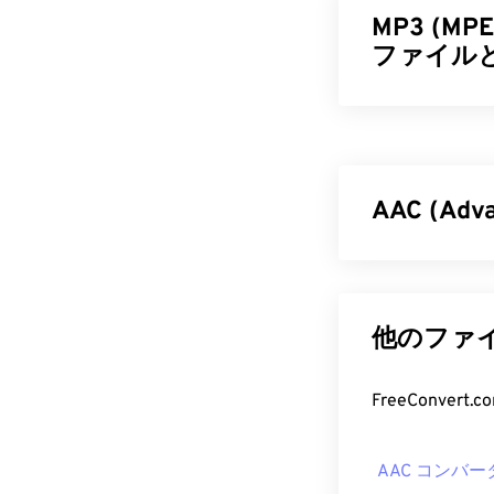
MP3 (MPEG
ファイル
MPEG-1 Audio 
に小さなファ
ディング形式で
ァイルです。
AAC (Ad
いユーザーが
MP3 フ
AAC（Advance
オーディオフ
MP3ファイル
ットストリーミ
他のファイ
応しています
す。ISO/
IEC
または
Windows
ックがファイ
FreeConve
ます。
できるためで
MP3ファイル
AAC フ
子を使用するファ
AAC コンバー