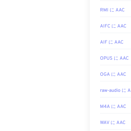
は廃止）と
Te
最良の結果を
マルウェア）
い。また、AA
RMI に AAC
開発元:
多くのプログ
ISO
/
I
AIFC に AAC
初回リリース:
さらに、AAC
め、
Nintendo
役立つリンク:
できます。
AIF に AAC
https://en.wik
開発元:
ISO/
https://mpeg.c
OPUS に AAC
初回リリース:
1
役立つリンク:
OGA に AAC
https://en.wik
https://www.i
raw-audio に 
M4A に AAC
WAV に AAC