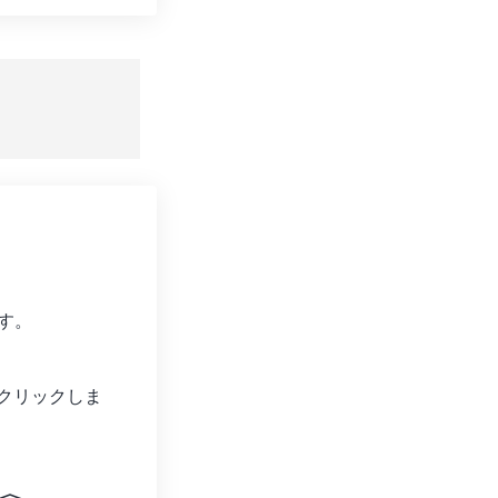
ョンをリセット
適用
て保存
す。
クリックしま