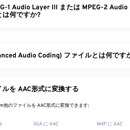
-1 Audio Layer III または MPEG-2 Audio L
34
34
34
31
31
31
とは何ですか?
35
35
35
32
32
32
36
36
36
33
33
33
Layer III または MPEG-2 Audio Layer III (MP3) は
、サウンドシ
37
37
37
イルに圧縮し、
デジタル保存および伝送を可能にするデジタル
34
34
34
す。MP3 ファイルは、消費者にとって最も広く使用されてい
38
38
38
35
35
35
ファイルサイズが小さく、音質も許容範囲内であるため、
MP3
vanced Audio Coding) ファイルとは何です
39
39
39
36
36
36
利用でき、保存や共有も容易です。
40
40
40
37
37
37
ァイルを開くにはどうすればいいですか?
d Audio Coding）は、
非可逆
圧縮によってファイルサイズを縮
41
41
41
38
38
38
ァイル形式です。主な用途は、デジタルテレビ、デジタルラジ
は非常に普及しているため、ほとんどの主要なオーディオ再生
ングです。iOS、
YouTube
、
42
Nintendo
42
、
42
PlayStation
の標準オ
39
39
39
ルを AAC形式に変換する
。ファイルをクリックするだけで、お使いのプラットフォーム
は
、
AAC
コーデックを
MP3
の改良版として指定しました。これは
43
43
43
40
40
40
 Media Player
で開きます。また、
MP3ファイルをプレビュー
ルサイズをより効率的に圧縮しながら、非圧縮オーディオと
同
rt.com他のファイルを AAC形式に変換できます:
44
44
44
す。
41
41
41
45
45
45
を開くことができる別のプログラムは
VLCメディアプレーヤー
で
42
42
42
ァイルを開くにはどうすればいいですか?
イル形式は他に2つあります。Masterpoint
グリーンポイン
タ
3GA に AAC
M4P に AAC
46
46
46
43
43
43