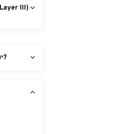
ayer III)
ーケンスを非常
オーディオコー
るオーディオフ
ファイルは幅広
か?
小するデジタル
オ、インターネ
プログラムが対
ーディオ形式で
に応じて
iTunes
、AACコーデ
すること
もでき
等
の音質を提供
す。MP3拡張
トデータ
（現在