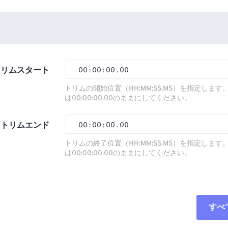
トリムスタート
00
:
00
:
00
.
00
トリムの開始位置（HH:MM:SS.MS）を指定しま
は00:00:00.00のままにしてください。
00
00
00
00
01
01
01
01
トリムエンド
00
:
00
:
00
.
00
02
02
02
02
トリムの終了位置（HH:MM:SS.MS）を指定しま
は00:00:00.00のままにしてください。
03
03
03
03
00
00
00
00
04
04
04
04
01
01
01
01
05
05
05
05
02
02
02
02
すべ
06
06
06
06
03
03
03
03