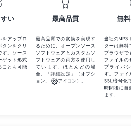
17
17
17
17
21
21
21
21
18
18
18
18
やすい
最高品質
無料
22
22
22
22
19
19
19
19
23
23
23
23
20
20
20
20
24
24
24
ルをアップロ
最高品質での変換を実現す
当社のMP3 
21
21
21
21
ボタンをクリ
るために、オープンソース
ターは無料
25
25
25
22
22
22
22
です。
ソース
ソフトウェアとカスタムソ
ブラウザで
26
26
26
ーゲット形式
フトウェアの両方を使用し
23
23
23
23
ファイルの
ることも可能
ています。ほとんどの場
プライバ
27
27
27
24
24
24
合、「詳細設定」（オプシ
す。ファイ
28
28
28
25
25
25
SSL暗号
ョン、
アイコン）。
29
29
29
時間後に自
26
26
26
ます。
30
30
30
27
27
27
31
31
31
28
28
28
32
32
32
29
29
29
33
33
33
30
30
30