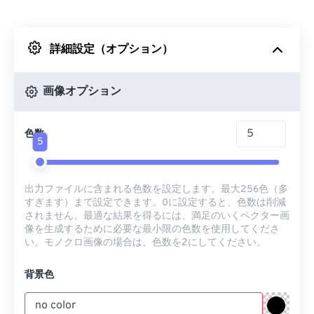
Dropboxから
詳細設定（オプション）
Googleドライブから
画像オプション
OneDriveから
色数
5
URLから
出力ファイルに含まれる色数を設定します。最大256色（多
すぎます）まで設定できます。0に設定すると、色数は削減
されません。最適な結果を得るには、満足のいくベクター画
像を生成するために必要な最小限の色数を使用してくださ
い。モノクロ画像の場合は、色数を2にしてください。
背景色