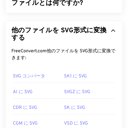
ファイルとは何ですか?
Scalable Vector Graphics（SVG）は、解像度に依存
しないオープンスタンダードのファイル形式です。
他のファイルを SVG形式に変換
Extensible Markup Language（
XML
）をベースと
し、
する
ベクターグラフィック
を使用し、リミテッドア
ニメーションをサポートしています。SVGファイル
を使用する主な利点は、その名の通り、そのスケー
FreeConvert.com他のファイルを SVG形式に変換で
ラビリティです。このファイル形式は、画質を損な
きます:
うことなくサイズを変更できます。さらに、SVGは
画像形式ではないという点で独特です。SVGは、2
SVG コンバータ
SK1 に SVG
次元ベクター画像を作成するための情報を提供する
XMLベースの標準規格です。
AI に SVG
SVGZ に SVG
SVG ファイルを開くにはどうすれ
ばいいですか?
CDR に SVG
SK に SVG
SVGファイルは、
Firefox
やMicrosoft
Edge
など、ほ
CGM に SVG
VSD に SVG
とんどのウェブブラウザで簡単に開くことができま