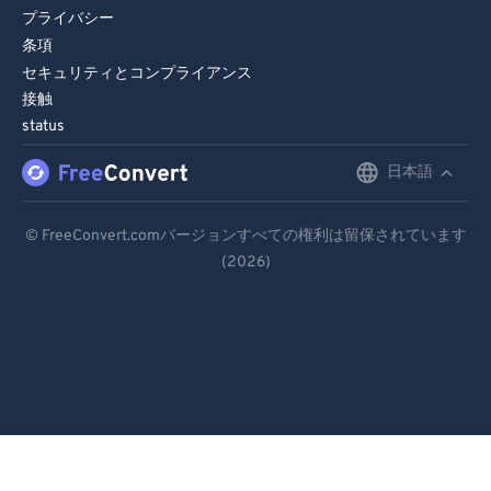
プライバシー
条項
セキュリティとコンプライアンス
接触
status
日本語
English
Deutsch
© FreeConvert.comバージョンすべての権利は留保されています
(2026)
Español
Français
Português
Italiano
Dutch
日本語