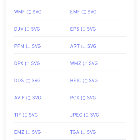
す。また、SVGはXMLファイルなので、
Windowsの
メモ帳
やmacOSの
Brackets
など、一般的なテキス
WMF に SVG
EMF に SVG
トエディタでXML関連のテキストを表示できます。
DJV に SVG
EPS に SVG
SVGファイルを開いて編集するには、Adobeプログ
PPM に SVG
ART に SVG
ラムを使用できます。ただし、Adobe Creative
Suite用プラグイン
「SVG Kit」
を事前にインストー
ルしてください。SVGファイルの変換は、いくつか
DPX に SVG
WMZ に SVG
のオンラインツールを利用できます。ベクターファ
イル以外のファイル形式への変換には、
SVGから
DDS に SVG
HEIC に SVG
GIFへの
変換ツールまたは
SVGからPDFへの
変換ツ
ールをご利用ください。SVGからJPGへの変換な
AVIF に SVG
PCX に SVG
ど、ベクターファイルへの変換には、
SVGからJPG
への変換ツール
または
SVGからPNGへの
変換ツール
をご利用ください。
TIF に SVG
JPEG に SVG
EMZ に SVG
TGA に SVG
開発者:
World Wide Web Consortium (W3C)