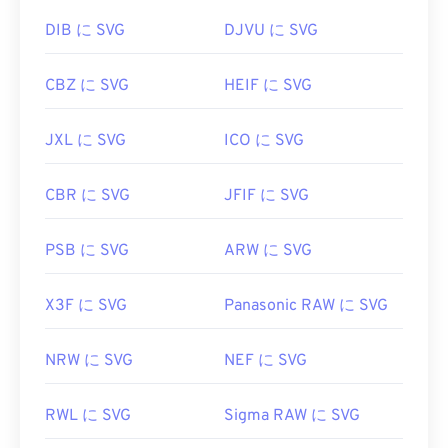
初回リリース:
2001年9月4日
DIB に SVG
DJVU に SVG
役立つリンク:
CBZ に SVG
HEIF に SVG
https://www.lifewire.com/svg-file-4120603
https://en.wikipedia.org/wiki/スケーラブルベクタ
JXL に SVG
ICO に SVG
ーグラフィックス
CBR に SVG
JFIF に SVG
PSB に SVG
ARW に SVG
X3F に SVG
Panasonic RAW に SVG
NRW に SVG
NEF に SVG
RWL に SVG
Sigma RAW に SVG