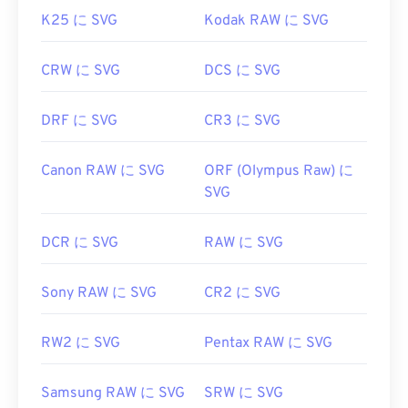
K25 に SVG
Kodak RAW に SVG
CRW に SVG
DCS に SVG
DRF に SVG
CR3 に SVG
Canon RAW に SVG
ORF (Olympus Raw) に
SVG
DCR に SVG
RAW に SVG
Sony RAW に SVG
CR2 に SVG
RW2 に SVG
Pentax RAW に SVG
Samsung RAW に SVG
SRW に SVG