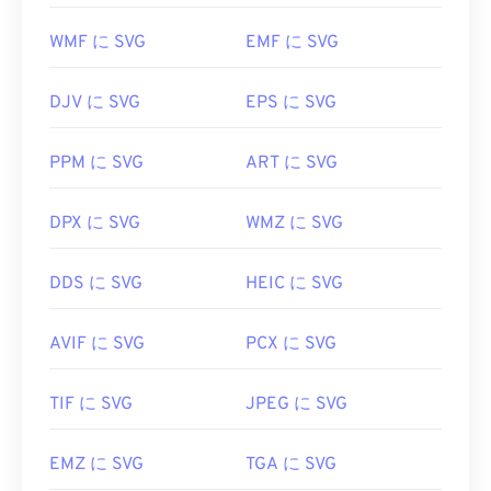
す。また、SVGはXMLファイルなので、
Windowsの
メモ帳
やmacOSの
Brackets
など、一般的なテキス
WMF に SVG
EMF に SVG
トエディタでXML関連のテキストを表示できます。
DJV に SVG
EPS に SVG
SVGファイルを開いて編集するには、Adobeプログ
PPM に SVG
ART に SVG
ラムを使用できます。ただし、Adobe Creative
Suite用プラグイン
「SVG Kit」
を事前にインストー
ルしてください。SVGファイルの変換は、いくつか
DPX に SVG
WMZ に SVG
のオンラインツールを利用できます。ベクターファ
イル以外のファイル形式への変換には、
SVGから
DDS に SVG
HEIC に SVG
GIFへの
変換ツールまたは
SVGからPDFへの
変換ツ
ールをご利用ください。SVGからJPGへの変換な
AVIF に SVG
PCX に SVG
ど、ベクターファイルへの変換には、
SVGからJPG
への変換ツール
または
SVGからPNGへの
変換ツール
をご利用ください。
TIF に SVG
JPEG に SVG
EMZ に SVG
TGA に SVG
開発者:
World Wide Web Consortium (W3C)