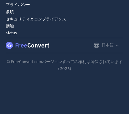
プライバシー
条項
セキュリティとコンプライアンス
接触
status
日本語
English
Deutsch
© FreeConvert.comバージョンすべての権利は留保されています
(2026)
Español
Français
Português
Italiano
Dutch
日本語