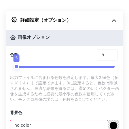
Dropboxから
詳細設定（オプション）
Googleドライブから
画像オプション
OneDriveから
色数
5
URLから
出力ファイルに含まれる色数を設定します。最大256色（多
すぎます）まで設定できます。0に設定すると、色数は削減
されません。最適な結果を得るには、満足のいくベクター画
像を生成するために必要な最小限の色数を使用してくださ
い。モノクロ画像の場合は、色数を2にしてください。
背景色