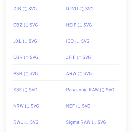
初回リリース:
2001年9月4日
DIB に SVG
DJVU に SVG
役立つリンク:
CBZ に SVG
HEIF に SVG
https://www.lifewire.com/svg-file-4120603
https://en.wikipedia.org/wiki/スケーラブルベクタ
JXL に SVG
ICO に SVG
ーグラフィックス
CBR に SVG
JFIF に SVG
PSB に SVG
ARW に SVG
X3F に SVG
Panasonic RAW に SVG
NRW に SVG
NEF に SVG
RWL に SVG
Sigma RAW に SVG