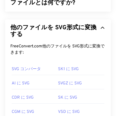
ファイルとは何ですか?
Scalable Vector Graphics（SVG）は、解像度に依存
しないオープンスタンダードのファイル形式です。
他のファイルを SVG形式に変換
Extensible Markup Language（
XML
）をベースと
し、
する
ベクターグラフィック
を使用し、リミテッドア
ニメーションをサポートしています。SVGファイル
を使用する主な利点は、その名の通り、そのスケー
FreeConvert.com他のファイルを SVG形式に変換で
ラビリティです。このファイル形式は、画質を損な
きます:
うことなくサイズを変更できます。さらに、SVGは
画像形式ではないという点で独特です。SVGは、2
SVG コンバータ
SK1 に SVG
次元ベクター画像を作成するための情報を提供する
XMLベースの標準規格です。
AI に SVG
SVGZ に SVG
SVG ファイルを開くにはどうすれ
ばいいですか?
CDR に SVG
SK に SVG
SVGファイルは、
Firefox
やMicrosoft
Edge
など、ほ
CGM に SVG
VSD に SVG
とんどのウェブブラウザで簡単に開くことができま