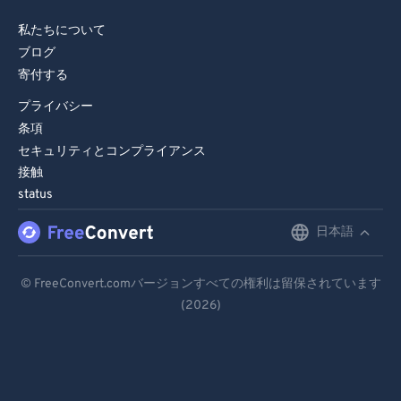
私たちについて
ブログ
寄付する
プライバシー
条項
セキュリティとコンプライアンス
接触
status
日本語
English
Deutsch
© FreeConvert.comバージョンすべての権利は留保されています
(2026)
Español
Français
Português