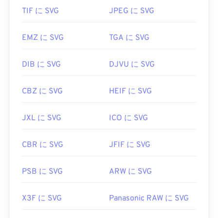
をご利用ください。
TIF に SVG
JPEG に SVG
EMZ に SVG
TGA に SVG
開発者:
World Wide Web Consortium (W3C)
初回リリース:
2001年9月4日
DIB に SVG
DJVU に SVG
役立つリンク:
CBZ に SVG
HEIF に SVG
https://www.lifewire.com/svg-file-4120603
https://en.wikipedia.org/wiki/スケーラブルベクタ
JXL に SVG
ICO に SVG
ーグラフィックス
CBR に SVG
JFIF に SVG
PSB に SVG
ARW に SVG
X3F に SVG
Panasonic RAW に SVG