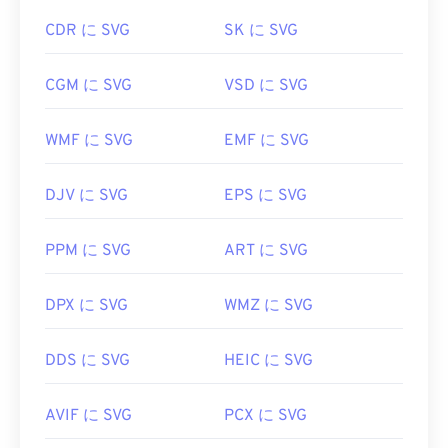
RawTherapee
、
IrfanView
などがあります。有料ビ
ばいいですか?
ューアとしては
FastRawViewer
があります。
CDR に SVG
SK に SVG
Windowsでは、
LUMIX RAW Codecが
互換性のある
SVGファイルは、
Firefox
やMicrosoft
Edge
など、ほ
ビューアです。
CGM に SVG
VSD に SVG
とんどのウェブブラウザで簡単に開くことができま
開発元：
パナソニック
す。また、SVGはXMLファイルなので、
Windowsの
メモ帳
やmacOSの
Brackets
など、一般的なテキス
WMF に SVG
EMF に SVG
初回リリース:
2014年5月
トエディタでXML関連のテキストを表示できます。
DJV に SVG
EPS に SVG
SVGファイルを開いて編集するには、Adobeプログ
PPM に SVG
ART に SVG
ラムを使用できます。ただし、Adobe Creative
Suite用プラグイン
「SVG Kit」
を事前にインストー
ルしてください。SVGファイルの変換は、いくつか
DPX に SVG
WMZ に SVG
のオンラインツールを利用できます。ベクターファ
イル以外のファイル形式への変換には、
SVGから
DDS に SVG
HEIC に SVG
GIFへの
変換ツールまたは
SVGからPDFへの
変換ツ
ールをご利用ください。SVGからJPGへの変換な
AVIF に SVG
PCX に SVG
ど、ベクターファイルへの変換には、
SVGからJPG
への変換ツール
または
SVGからPNGへの
変換ツール