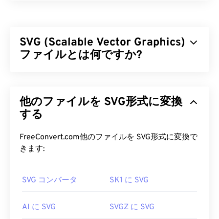
パナソニックRAW画像（RW2）は、
パナソニック
Lumix
カメラで撮影され
た未処理の
画像です。
RW2（および
その他の
RAWファイル）などのRAW
SVG (Scalable Vector Graphics)
ファイルは、写真家や画像編集者に画像ファイルの
処理を完全に制御することを可能にし、これが
ファイルとは何ですか?
RW2を使用する主
な
利点
です。
Scalable Vector Graphics（SVG）は、解像度に依存
RW2 ファイルを開くにはどうすれ
しないオープンスタンダードのファイル形式です。
ばいいですか?
他のファイルを SVG形式に変換
Extensible Markup Language（
XML
）をベースと
し、
する
ベクターグラフィック
を使用し、リミテッドア
RW2を開くためのデフォルトのプログラムは、パ
ニメーションをサポートしています。SVGファイル
ナソニックの
PHOTOfunSTUDIO
です。Microsoft
を使用する主な利点は、その名の通り、そのスケー
FreeConvert.com他のファイルを SVG形式に変換で
Windows（Windows）およびmacOSでは、
ラビリティです。このファイル形式は、画質を損な
きます:
Photoshop
、
Photoshop Elements
、
Photoshop
うことなくサイズを変更できます。さらに、SVGは
Lightroom
などのAdobe製品を使用してください。
画像形式ではないという点で独特です。SVGは、2
Linux/Unixでは、オープンソース、クロスプラット
SVG コンバータ
SK1 に SVG
次元ベクター画像を作成するための情報を提供する
フォーム、無料の
darktable
を使用してください。
XMLベースの標準規格です。
AI に SVG
SVGZ に SVG
他に試せる無料ビューアとしては
、XnView MP
、
SVG ファイルを開くにはどうすれ