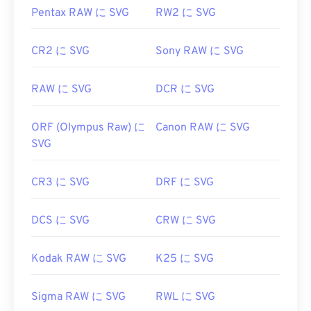
をご利用ください。
Pentax RAW に SVG
RW2 に SVG
CR2 に SVG
Sony RAW に SVG
開発者:
World Wide Web Consortium (W3C)
初回リリース:
2001年9月4日
RAW に SVG
DCR に SVG
役立つリンク:
ORF (Olympus Raw) に
Canon RAW に SVG
https://www.lifewire.com/svg-file-4120603
SVG
https://en.wikipedia.org/wiki/スケーラブルベクタ
ーグラフィックス
CR3 に SVG
DRF に SVG
DCS に SVG
CRW に SVG
Kodak RAW に SVG
K25 に SVG
Sigma RAW に SVG
RWL に SVG