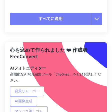
すべてに適用
すべてのオプションをリセット
プリセットから適用
心を込めて作られました
❤️
作成者
プリセットとして保存
FreeConvert
AIフォトエディター
高機能なAI写真編集ツール「ClipSnap」をぜひお試しくだ
さい。
背景リムーバー
AI画像生成
マジック消しゴム