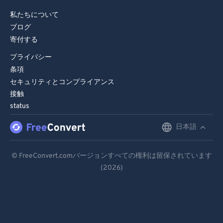
私たちについて
ブログ
寄付する
プライバシー
条項
セキュリティとコンプライアンス
接触
status
日本語
English
Deutsch
© FreeConvert.comバージョンすべての権利は留保されています
(2026)
Español
Français
Português