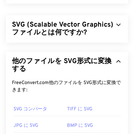
SVG (Scalable Vector Graphics)
ファイルとは何ですか?
Scalable Vector Graphics（SVG）は、解像度に依存
しないオープンスタンダードのファイル形式です。
他のファイルを SVG形式に変換
Extensible Markup Language（
XML
）をベースと
し、
する
ベクターグラフィック
を使用し、リミテッドア
ニメーションをサポートしています。SVGファイル
を使用する主な利点は、その名の通り、そのスケー
FreeConvert.com他のファイルを SVG形式に変換で
ラビリティです。このファイル形式は、画質を損な
きます:
うことなくサイズを変更できます。さらに、SVGは
画像形式ではないという点で独特です。SVGは、2
SVG コンバータ
TIFF に SVG
次元ベクター画像を作成するための情報を提供する
XMLベースの標準規格です。
JPG に SVG
BMP に SVG
SVG ファイルを開くにはどうすれ