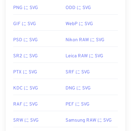
ばいいですか?
PNG に SVG
ODD に SVG
SVGファイルは、
Firefox
やMicrosoft
Edge
など、ほ
GIF に SVG
WebP に SVG
とんどのウェブブラウザで簡単に開くことができま
す。また、SVGはXMLファイルなので、
Windowsの
メモ帳
やmacOSの
Brackets
など、一般的なテキス
PSD に SVG
Nikon RAW に SVG
トエディタでXML関連のテキストを表示できます。
SR2 に SVG
Leica RAW に SVG
SVGファイルを開いて編集するには、Adobeプログ
PTX に SVG
SRF に SVG
ラムを使用できます。ただし、Adobe Creative
Suite用プラグイン
「SVG Kit」
を事前にインストー
ルしてください。SVGファイルの変換は、いくつか
KDC に SVG
DNG に SVG
のオンラインツールを利用できます。ベクターファ
イル以外のファイル形式への変換には、
SVGから
RAF に SVG
PEF に SVG
GIFへの
変換ツールまたは
SVGからPDFへの
変換ツ
ールをご利用ください。SVGからJPGへの変換な
SRW に SVG
Samsung RAW に SVG
ど、ベクターファイルへの変換には、
SVGからJPG
への変換ツール
または
SVGからPNGへの
変換ツール