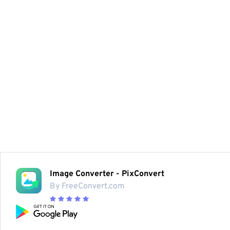
Image Converter - PixConvert
By FreeConvert.com