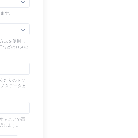
します。
圧縮方式を使用し
Gなどのロスの
チあたりのドッ
のメタデータと
定することで画
選択します。