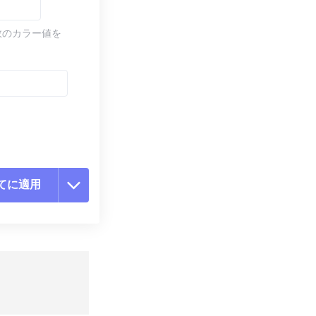
数のカラー値を
てに適用
ョンをリセット
適用
て保存