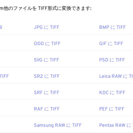
ファイルを開くにはどうすればいいですか?
rt.com他のファイルを TIFF形式に変換できます:
を開く最も一般的なプログラムは、Windowsの場合は
Photo View
タ
JPG に TIFF
BMP に TIFF
review
です。無料の独立したプログラムとしては、
XnView MP
ルを開くのに問題がある場合は、
TIFFからJPGへの
コンバーター
ODD に TIFF
GIF に TIFF
SVG に TIFF
PSD に TIFF
NU Image Manipulation Program (
GIMP
)、Adobe
Photosho
ラムも、TIFF ファイルを開いたり処理したりするのに役立ち
TIFF
SR2 に TIFF
Leica RAW に T
orporation
(現 Adob​​e Inc.)
SRF に TIFF
KDC に TIFF
1986年
RAF に TIFF
PEF に TIFF
be.com/creativecloud/file-types/image/raster/tiff-file.html
Samsung RAW に TIFF
Pentax RAW に 
e-extensions.org/tiff-file-extension