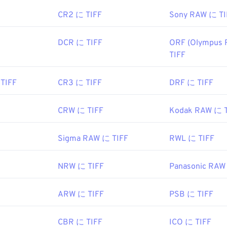
CR2 に TIFF
Sony RAW に TI
DCR に TIFF
ORF (Olympus 
TIFF
TIFF
CR3 に TIFF
DRF に TIFF
CRW に TIFF
Kodak RAW に T
Sigma RAW に TIFF
RWL に TIFF
NRW に TIFF
Panasonic RAW
ARW に TIFF
PSB に TIFF
CBR に TIFF
ICO に TIFF