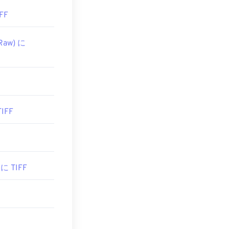
FF
Raw) に
IFF
 に TIFF