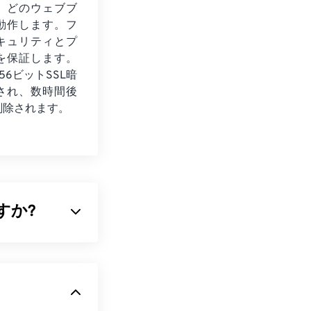
、どのウェブブ
動作します。フ
キュリティとプ
を保証します。
56ビットSSL暗
され、数時間後
削除されます。
すか?
形式の一つで
ップパブリッシ
縮された画像ファ
います。