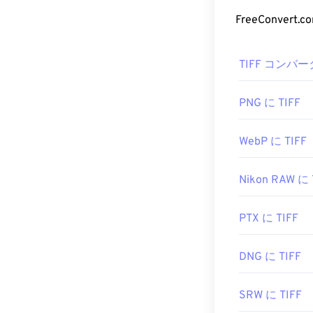
TIFF 
FreeConve
TIFFファイル
TIFF コンバー
場合は
Apple P
TIFFファイ
けます。
PNG に TIFF
WebP に TIFF
ColorStrokes
、G
どの代替プログ
Nikon RAW に 
開発元:
Aldus C
PTX に TIFF
初回リリース:
DNG に TIFF
役立つリンク:
https://www.ado
SRW に TIFF
https://www.fil