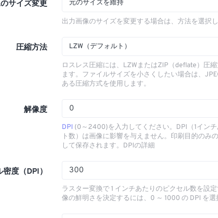
元のサイズを維持
像のサイズ変更
出力画像のサイズを変更する場合は、方法を選択
LZW（デフォルト）
圧縮方法
ロスレス圧縮には、LZWまたはZIP（deflate）
ます。ファイルサイズを小さくしたい場合は、JPE
ある圧縮方式を使用します。
解像度
DPI
(0～2400)を入力してください。DPI（1イン
ト数）は画像に影響を与えません。印刷目的のみ
して保存されます。DPIの詳細
密度（DPI）
ラスター変換で 1 インチあたりのピクセル数を設
像の鮮明さを決定するには、0 ～ 1000 の DPI を