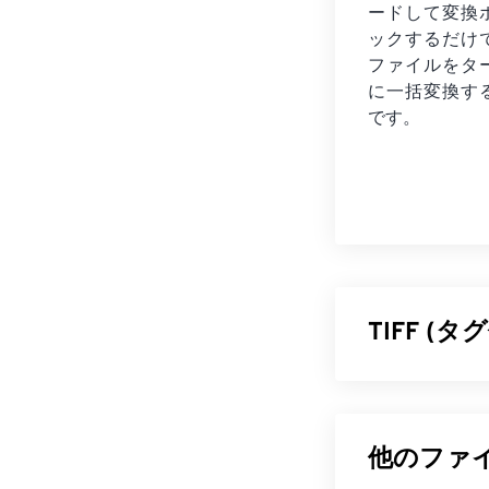
ードして変換
ックするだけ
ファイルを
タ
に一括変換す
です。
TIFF 
タグ付き画像フ
す。TIFFフ
ングです。TI
他のファイ
イル、レイヤ