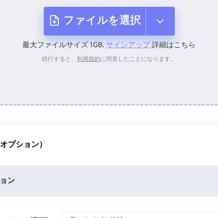
ファイルを選択
最大ファイルサイズ 1GB.
サインアップ
詳細はこちら
デバイスから
続行すると、
利用規約
に同意したことになります。
Dropboxから
Googleドライブから
（オプション）
OneDriveから
ョン
URLから