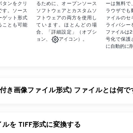
ボタンをクリ
るために、オープンソース
ーは無料で
です。
ソース
ソフトウェアとカスタムソ
ラウザでも
ーゲット形式
フトウェアの両方を使用し
ァイルのセ
ることも可能
ています。ほとんどの場
ライバシー
合、「詳細設定」（オプシ
ファイルは2
号化で保護
ョン、
アイコン）。
に自動的に
(タグ付き画像ファイル形式) ファイルとは何で
ァイル形式（TIFF）、別名TIFは、最も一般的な画像ファイル
ァイルが最も広く使用されているのは、デジタル広告やデスクト
FFのビットマップとラスター構造により、JPEG、ロスレス圧
ルを TIFF形式に変換する
ー付き画像、あるいはページとして
保存
できる柔軟性を備えて