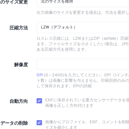
元のサイズを維持
像のサイズ変更
出力画像のサイズを変更する場合は、方法を選択
LZW（デフォルト）
圧縮方法
ロスレス圧縮には、LZWまたはZIP（deflate）
ます。ファイルサイズを小さくしたい場合は、JPE
ある圧縮方式を使用します。
解像度
DPI
(0～2400)を入力してください。DPI（1イン
ト数）は画像に影響を与えません。印刷目的のみ
して保存されます。DPIの詳細
EXIFに保存されている重力センサーデータを
自動方向
画像を正しく方向付けます
画像からプロファイル、EXIF、コメントを削
タデータの削除
イズを縮小します