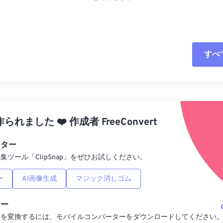
すべ
すべてのオプシ
プリセットから
作られました
❤️
作成者
FreeConvert
プリセットとし
ィター
集ツール「ClipSnap」をぜひお試しください。
ー
AI画像生成
マジック消しゴム
ター
像を変換するには、モバイルコンバーターをダウンロードしてください