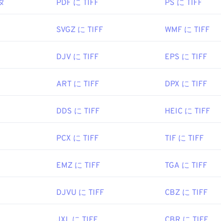
タ
PDF に TIFF
PS に TIFF
作する一般的なプログラムはGNU Image Manipulation Prog
review
です。無料の独立したプログラムとしては、
XnView MP
c、Linux、Windowsの各オペレーティングシステムでサポー
ルを開くのに問題がある場合は、
TIFFからJPGへの
コンバーター
を開くことができる他のプログラムには
、Microsoft Paint
、
App
SVGZ に TIFF
WMF に TIFF
があります。
DJV に TIFF
EPS に TIFF
NU Image Manipulation Program (
GIMP
)、Adobe
Photosho
ラムも、TIFF ファイルを開いたり処理したりするのに役立ち
ft
ART に TIFF
DPX に TIFF
985年11月20日
orporation
(現 Adob​​e Inc.)
DDS に TIFF
HEIC に TIFF
kipedia.org/wiki/ICO_(ファイル形式)
1986年
PCX に TIFF
TIF に TIFF
ebdesignerdepot.com/2009/03/operating-system-interface-d
-2009/
be.com/creativecloud/file-types/image/raster/tiff-file.html
EMZ に TIFF
TGA に TIFF
e-extensions.org/tiff-file-extension
DJVU に TIFF
CBZ に TIFF
JXL に TIFF
CBR に TIFF