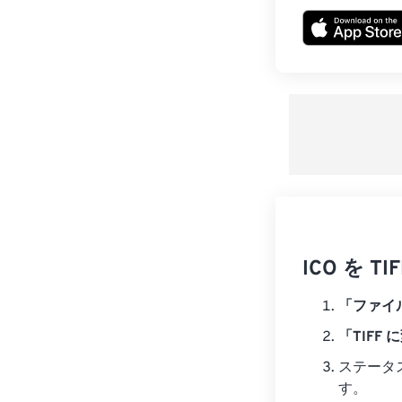
ICO を
「ファイ
「TIFF 
ステータ
す。