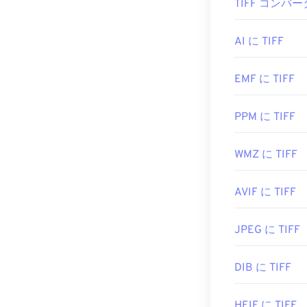
TIFF コンバー
ICOファイルを操
場合は
Apple P
す。ICOはMa
TIFFファイ
ICOファイル
けます。
AI に TIFF
IrfanView
など
EMF に TIFF
ColorStrokes
、G
開発元:
どの代替プログ
Microso
PPM に TIFF
初回リリース:
1
役立つリンク:
開発元:
Aldus C
WMZ に TIFF
https://en.wi
初回リリース:
AVIF に TIFF
https://www.w
役立つリンク:
between-1981
https://www.ado
JPEG に TIFF
https://www.fil
DIB に TIFF
HEIF に TIFF