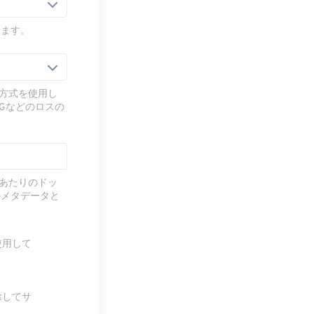
します。
圧縮方式を使用し
Gなどのロスの
チあたりのドッ
のメタデータと
使用して
除してサ