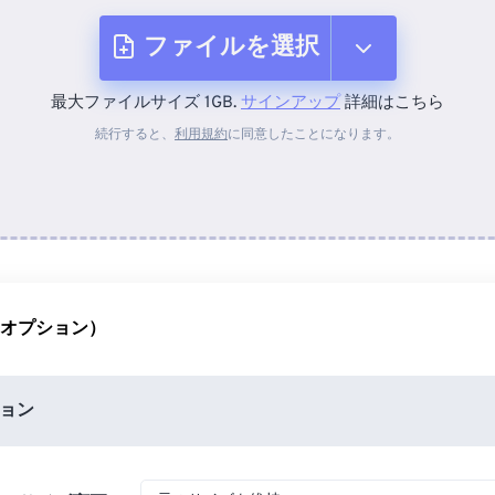
ファイルを選択
最大ファイルサイズ 1GB.
サインアップ
詳細はこちら
デバイスから
続行すると、
利用規約
に同意したことになります。
Dropboxから
Googleドライブから
（オプション）
OneDriveから
ョン
URLから