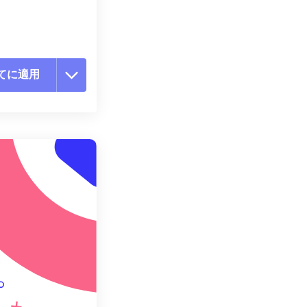
てに適用
ョンをリセット
適用
て保存
。