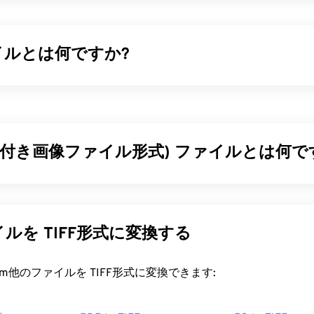
ァイルとは何ですか?
には、最大 256 x 256 ピクセル、24 ビットカラー、8 ビッ
像が含まれています。ICO ファイルは、アイコンの表示に必
するのに便利な場所を提供し、Windows ユーザーがアプリケ
れるようにします。
(タグ付き画像ファイル形式) ファイルとは何で
ァイルを開くにはどうすればいいですか?
ァイル形式（TIFF）、別名TIFは、最も一般的な画像ファイル
aker
を使って ICO ファイルを開き、編集し、作成しましょう。Co
ァイルが最も広く使用されているのは、デジタル広告やデスクト
ァイルの開き、編集、作成に最適なプログラムです。ICO ファイ
FFのビットマップとラスター構造により、JPEG、ロスレス圧
ルを TIFF形式に変換する
ンの
ICO コンバーター
のご利用をご検討ください。ICO ファイ
ー付き画像、あるいはページとして
保存
できる柔軟性を備えて
して使用したり、アイコン画像を編集可能な形式やポータブル
ファイルを開くにはどうすればいいですか?
rt.com他のファイルを TIFF形式に変換できます:
に、他のファイル形式との間で変換されることがよくあります
を開く最も一般的なプログラムは、Windowsの場合は
Photo View