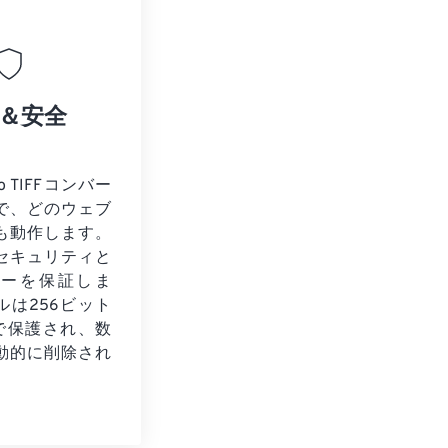
＆安全
o TIFFコンバー
で、どのウェブ
も動作します。
セキュリティと
シーを保証しま
ルは256ビット
化で保護され、数
動的に削除され