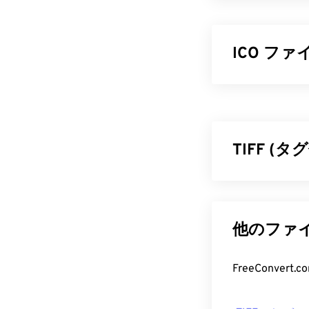
ICO フ
ICO ファイル
セルベースの画
および拡大縮小
を関連付けら
TIFF 
ICO フ
タグ付き画像フ
Windows
IconM
す。TIFFフ
は
、ICO フ
ングです。TI
他のファイ
は、オンライ
イル、レイヤ
をアイコンと
TIFF 
FreeConve
たりするため
TIFFファイル