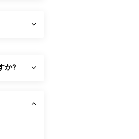
ト透明度を持つピク
要な画像を保存
ーションと画像
すか?
形式の一つで
relDRAW
ップパブリッシ
ルを変換するに
縮された画像ファ
ルは、特定の画像
います。
な形式で保存し
。
er
、macOSの