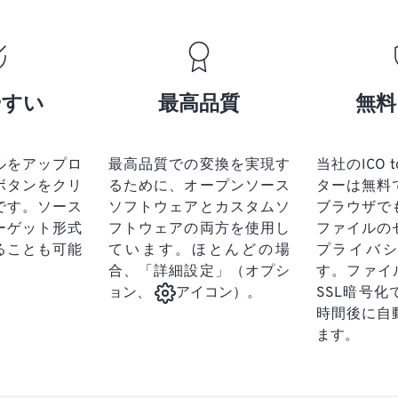
やすい
最高品質
無料
ルをアップロ
最高品質での変換を実現す
当社のICO t
ボタンをクリ
るために、オープンソース
ターは無料
です。
ソース
ソフトウェアとカスタムソ
ブラウザで
ーゲット形式
フトウェアの両方を使用し
ファイルの
ることも可能
ています。ほとんどの場
プライバ
合、「詳細設定」（オプシ
す。ファイ
SSL暗号
ョン、
アイコン）。
時間後に自
ます。