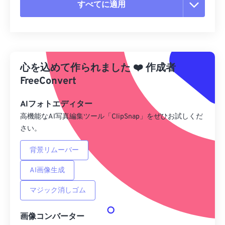
すべてに適用
すべてのオプションをリセット
プリセットから適用
心を込めて作られました
❤️
作成者
プリセットとして保存
FreeConvert
AIフォトエディター
高機能なAI写真編集ツール「ClipSnap」をぜひお試しくだ
さい。
背景リムーバー
AI画像生成
マジック消しゴム
画像コンバーター