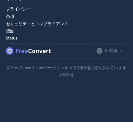
プライバシー
条項
セキュリティとコンプライアンス
接触
status
日本語
English
Deutsch
© FreeConvert.comバージョンすべての権利は留保されています
(2026)
Español
Français
Português
Italiano
Dutch