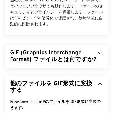
当社のPentax RAW to GIFコンバーターは無料で、
どのウェブブラウザでも動作します。ファイルのセ
キュリティとプライバシーを保証します。ファイル
は256ビットSSL暗号化で保護され、数時間後に自
動的に削除されます。
GIF (Graphics Interchange
Format) ファイルとは何ですか?
GIF（グラフィックス・インターチェンジ・フォー
マット）は
、RGBカラーモデル
を用いて
ピクセル
他のファイルを GIF形式に変換
単位
でシンプルな画像を形成するビットマップファ
イル形式の一種です。非圧縮の
する
BMP
ファイル形式
とは異なり、GIFは
ロスレス圧縮
を採用し、音声な
しのアニメーションをサポートしています。GIFの
FreeConvert.com他のファイルを GIF形式に変換で
最も一般的な用途は、広告、ソーシャルメディアに
きます: