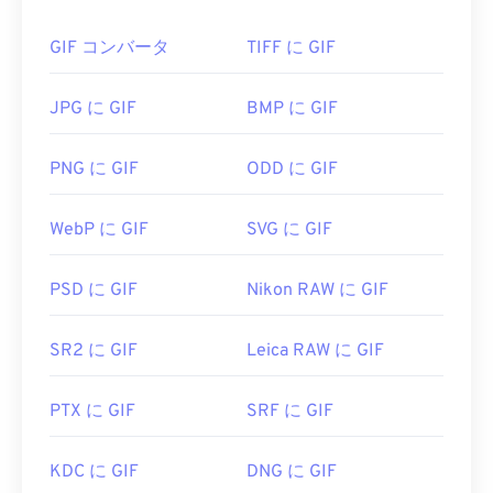
おける感情表現、そしてインターネット上で拡散す
るミームなどのアニメーションです。
GIF コンバータ
TIFF に GIF
GIF ファイルを開くにはどうすれ
ばいいですか?
JPG に GIF
BMP に GIF
ほぼすべてのウェブブラウザがGIFをサポートして
PNG に GIF
ODD に GIF
いるため、PNGなどの他の画像形式に比べて明確な
利点があります。さらに、GIFはiPhoneやiPadなど
WebP に GIF
SVG に GIF
のAppleのモバイルデバイスでも開くことができる
ため、
Adobe Flash
よりも人気があります。
PSD に GIF
Nikon RAW に GIF
GIFファイルは、ほぼすべての画像ビューアアプリ
SR2 に GIF
Leica RAW に GIF
ケーション、Webブラウザ、オペレーティングシス
テムで簡単に開くことができます。GIFファイルを
PTX に GIF
SRF に GIF
開いて編集するには、
Adobe Photoshop
などのア
プリケーションを使用してください。Windowsで
は、
Microsoft Photos
、Adobe
Photoshop
KDC に GIF
DNG に GIF