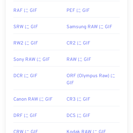
Elements
、Roxio Creator
NXT Pro
などのアプリケ
ーションでGIFファイルを開きます。macOSでは、
RAF に GIF
PEF に GIF
Adobe Illustrator
などのAdobe画像ビューアおよび
エディタを使用してください。
SRW に GIF
Samsung RAW に GIF
開発元:
CompuServe, Inc.
RW2 に GIF
CR2 に GIF
初回リリース:
1987年6月15日
Sony RAW に GIF
RAW に GIF
便利なリンク:
https://en.wikipedia.org/wiki/GIF
DCR に GIF
ORF (Olympus Raw) に
GIF
Canon RAW に GIF
CR3 に GIF
DRF に GIF
DCS に GIF
CRW に GIF
Kodak RAW に GIF