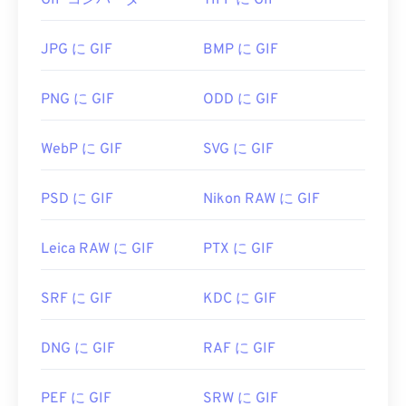
GIF コンバータ
TIFF に GIF
GIF ファイルを開くにはどうすれ
ばいいですか?
JPG に GIF
BMP に GIF
ほぼすべてのウェブブラウザがGIFをサポートして
PNG に GIF
ODD に GIF
いるため、PNGなどの他の画像形式に比べて明確な
利点があります。さらに、GIFはiPhoneやiPadなど
WebP に GIF
SVG に GIF
のAppleのモバイルデバイスでも開くことができる
ため、
Adobe Flash
よりも人気があります。
PSD に GIF
Nikon RAW に GIF
GIFファイルは、ほぼすべての画像ビューアアプリ
Leica RAW に GIF
PTX に GIF
ケーション、Webブラウザ、オペレーティングシス
テムで簡単に開くことができます。GIFファイルを
SRF に GIF
KDC に GIF
開いて編集するには、
Adobe Photoshop
などのア
プリケーションを使用してください。Windowsで
は、
Microsoft Photos
、Adobe
Photoshop
DNG に GIF
RAF に GIF
Elements
、Roxio Creator
NXT Pro
などのアプリケ
ーションでGIFファイルを開きます。macOSでは、
PEF に GIF
SRW に GIF