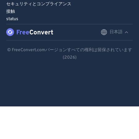
セキュリティとコンプライアンス
接触
status
日本語
English
Deutsch
© FreeConvert.comバージョンすべての権利は留保されています
(2026)
Español
Français
Português
Italiano
Dutch
日本語
简体中文