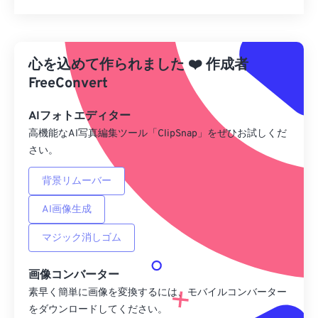
すべてのオプションをリセット
プリセットから適用
心を込めて作られました
❤️
作成者
プリセットとして保存
FreeConvert
AIフォトエディター
高機能なAI写真編集ツール「ClipSnap」をぜひお試しくだ
さい。
背景リムーバー
AI画像生成
マジック消しゴム
画像コンバーター
素早く簡単に画像を変換するには、モバイルコンバーター
をダウンロードしてください。