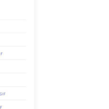
の画像形式に比べ
イルデバイスでも
409_72092
、オペレーティ
は、
Adobe
IF
rosoft Photos
ンでGIFファイ
よびエディタを
GIF
IF