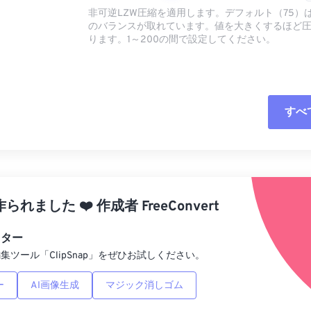
非可逆LZW圧縮を適用します。デフォルト（75）
のバランスが取れています。値を大きくするほど
ります。1～200の間で設定してください。
すべ
すべてのオプシ
プリセットから
作られました
❤️
作成者
FreeConvert
プリセットとし
ィター
集ツール「ClipSnap」をぜひお試しください。
ー
AI画像生成
マジック消しゴム