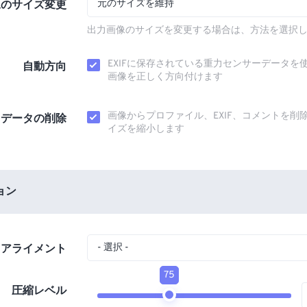
元のサイズを維持
像のサイズ変更
出力画像のサイズを変更する場合は、方法を選択
EXIFに保存されている重力センサーデータを
自動方向
画像を正しく方向付けます
画像からプロファイル、EXIF、コメントを削
タデータの削除
イズを縮小します
ョン
- 選択 -
アライメント
75
圧縮レベル