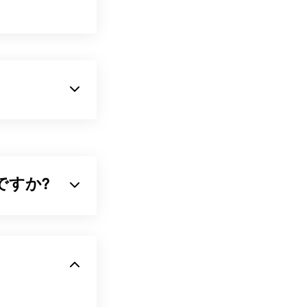
るかに大きなフ
イルはPSBとし
PSDファイルは
能をすべてサポー
は何ですか?
なります。
デル
を用いて
ピ
す。非圧縮の
PSBをGIF、
メーションをサ
でもあります。
おける感情表
oshopを使わ