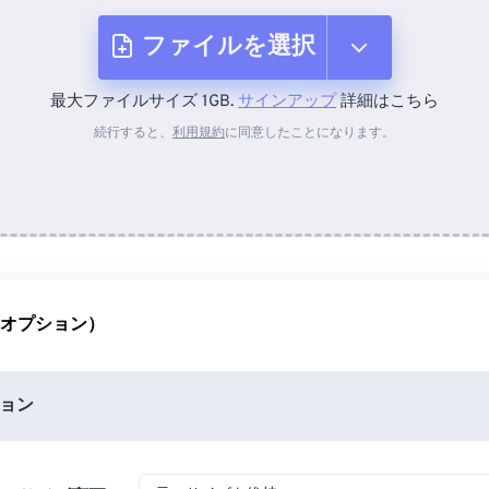
ファイルを選択
最大ファイルサイズ 1GB.
サインアップ
詳細はこちら
デバイスから
続行すると、
利用規約
に同意したことになります。
Dropboxから
Googleドライブから
（オプション）
OneDriveから
ョン
URLから