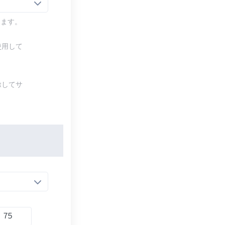
します。
使用して
除してサ