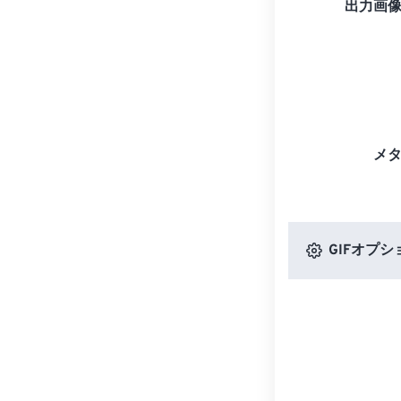
出力画
メ
GIFオプシ