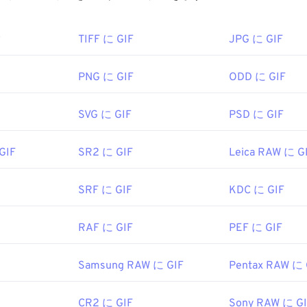
ァイルを開くにはどうすればいいですか?
タ
TIFF に GIF
JPG に GIF
ェブブラウザがGIFをサポートしているため、PNGなどの他
Inc.
ります。さらに、GIFはiPhoneやiPadなどのAppleのモバ
1990年2月19日
きるため、
Adobe Flash
よりも人気があります。
PNG に GIF
ODD に GIF
dobe.com/devnet-apps/photoshop/fileformatashtml/#50577
SVG に GIF
PSD に GIF
は、ほぼすべての画像ビューアアプリケーション、Webブラウザ
簡単に開くことができます。GIFファイルを開いて編集するに
GIF
SR2 に GIF
Leica RAW に G
のアプリケーションを使用してください。Windowsでは、
Mic
shop Elements
、Roxio Creator
NXT Pro
などのアプリケーショ
macOSでは、
Adobe Illustrator
などのAdobe画像ビューアお
SRF に GIF
KDC に GIF
さい。
RAF に GIF
PEF に GIF
rve, Inc.
Samsung RAW に GIF
Pentax RAW に 
1987年6月15日
ttps://en.wikipedia.org/wiki/GIF
CR2 に GIF
Sony RAW に G