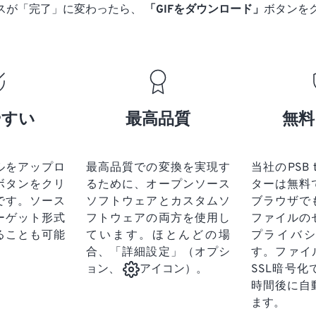
スが「完了」に変わったら、
「GIFをダウンロード」
ボタンを
やすい
最高品質
無料
ルをアップロ
最高品質での変換を実現す
当社のPSB 
ボタンをクリ
るために、オープンソース
ターは無料
です。
ソース
ソフトウェアとカスタムソ
ブラウザで
ーゲット形式
フトウェアの両方を使用し
ファイルの
ることも可能
ています。ほとんどの場
プライバ
合、「詳細設定」（オプシ
す。ファイ
SSL暗号
ョン、
アイコン）。
時間後に自
ます。