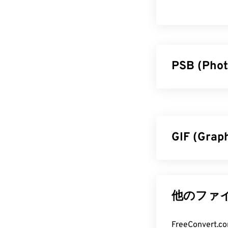
PSB (Ph
Photoshop
ァイルサイズに
て保存できます
最大30,000
GIF (Gr
トしているため
PSB フ
GIF（グラフ
クセル単位
で
Adobe Ph
BMP
ファイル形
他のファイ
JPG、EPS
ポートしていま
FreeConvert.
現、そしてイ
FreeConve
ずにPSBファ