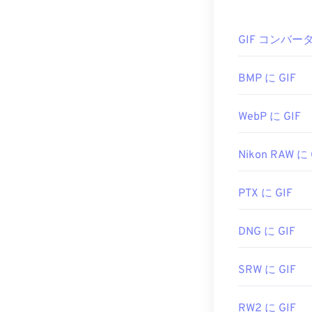
GIF フ
GIF コンバー
開発元:
ほぼすべてのウ
Adob​​e 
て明確な利点があ
初回リリース:
開くことがで
BMP に GIF
役立つリンク:
https://www.a
WebP に GIF
GIFファイル
ングシステムで
Nikon RAW に 
Photoshop
など
、Adobe
Photo
ルを開きます。
PTX に GIF
使用してくだ
DNG に GIF
開発元:
CompuSe
SRW に GIF
初回リリース:
便利なリンク:
h
RW2 に GIF