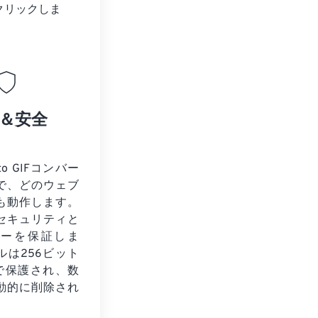
クリックしま
＆安全
to GIFコンバー
で、どのウェブ
も動作します。
セキュリティと
シーを保証しま
ルは256ビット
化で保護され、数
動的に削除され