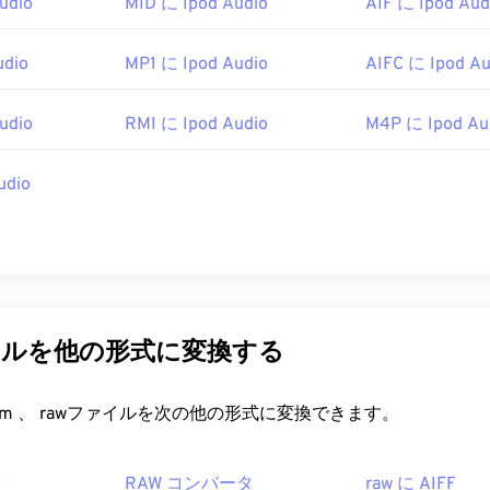
udio
MID に Ipod Audio
AIF に Ipod Aud
47
47
47
44
44
44
48
48
48
45
45
45
udio
MP1 に Ipod Audio
AIFC に Ipod Au
49
49
49
46
46
46
udio
RMI に Ipod Audio
M4P に Ipod Au
50
50
50
47
47
47
51
51
51
48
48
48
udio
52
52
52
49
49
49
53
53
53
50
50
50
54
54
54
51
51
51
55
55
55
52
52
52
イルを他の形式に変換する
56
56
56
53
53
53
57
57
57
54
54
54
FreeConvert.com 、 rawファイルを次の他の形式に変換できます。
58
58
58
55
55
55
59
59
59
56
56
56
タ
RAW コンバータ
raw に AIFF