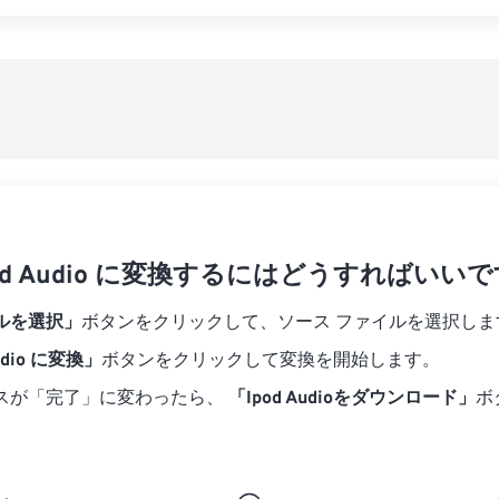
07
07
07
07
04
04
04
04
すべてのオプシ
08
08
08
08
05
05
05
05
プリセットから
09
09
09
09
06
06
06
06
10
10
10
10
07
07
07
07
プリセットとし
11
11
11
11
08
08
08
08
12
12
12
12
09
09
09
09
13
13
13
13
10
10
10
10
14
14
14
14
Ipod Audio に変換するにはどうすればいい
11
11
11
11
15
15
15
15
12
12
12
12
ルを選択」
ボタンをクリックして、ソース ファイルを選択しま
16
16
16
16
13
13
13
13
udio に変換」
ボタンをクリックして変換を開始します。
17
17
17
17
14
14
14
14
スが「完了」に変わったら、
「Ipod Audioをダウンロード」
ボ
18
18
18
18
15
15
15
15
19
19
19
19
16
16
16
16
20
20
20
20