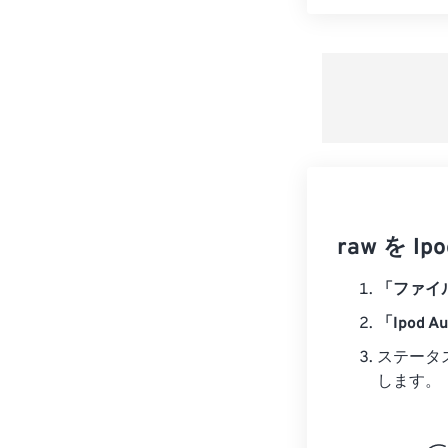
raw を 
「ファイ
「Ipod A
ステータ
します。