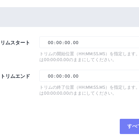
トリムスタート
00
:
00
:
00
.
00
トリムの開始位置（HH:MM:SS.MS）を指定しま
は00:00:00.00のままにしてください。
00
00
00
00
01
01
01
01
トリムエンド
00
:
00
:
00
.
00
02
02
02
02
トリムの終了位置（HH:MM:SS.MS）を指定しま
は00:00:00.00のままにしてください。
03
03
03
03
00
00
00
00
04
04
04
04
01
01
01
01
05
05
05
05
02
02
02
02
すべ
06
06
06
06
03
03
03
03