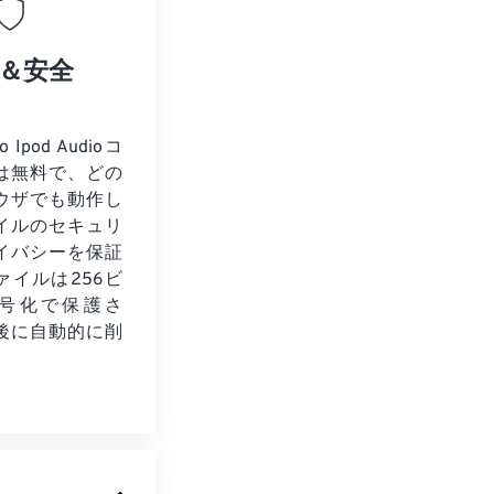
＆安全
 Ipod Audioコ
は無料で、どの
ウザでも動作し
イルのセキュリ
イバシーを保証
ァイルは256ビ
暗号化で保護さ
後に自動的に削
。