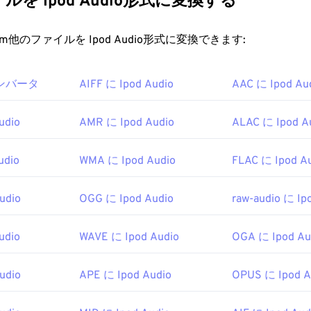
を Ipod Audio形式に変換する
34
34
34
31
31
31
t.com他のファイルを Ipod Audio形式に変換できます:
35
35
35
32
32
32
36
36
36
33
33
33
 コンバータ
AIFF に Ipod Audio
AAC に Ipod Au
37
37
37
34
34
34
38
38
38
35
35
35
udio
AMR に Ipod Audio
ALAC に Ipod A
39
39
39
36
36
36
40
40
40
udio
WMA に Ipod Audio
FLAC に Ipod A
37
37
37
41
41
41
38
38
38
udio
OGG に Ipod Audio
raw-audio に Ip
42
42
42
39
39
39
43
43
43
40
40
40
udio
WAVE に Ipod Audio
OGA に Ipod Au
44
44
44
41
41
41
udio
APE に Ipod Audio
OPUS に Ipod A
45
45
45
42
42
42
46
46
46
43
43
43