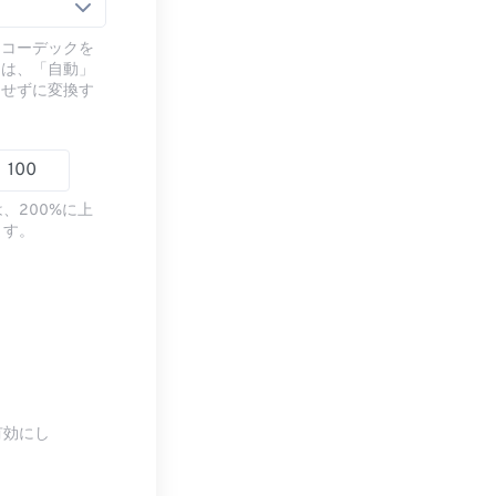
るコーデックを
には、「自動」
ドせずに変換す
、200%に上
ます。
有効にし