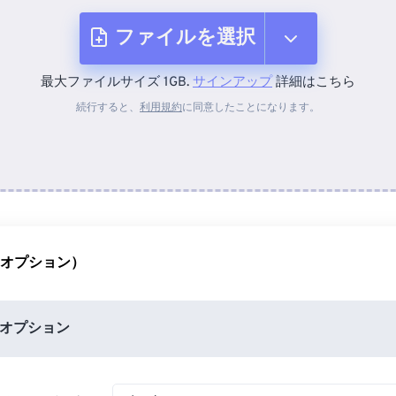
ファイルを選択
最大ファイルサイズ 1GB.
サインアップ
詳細はこちら
デバイスから
続行すると、
利用規約
に同意したことになります。
Dropboxから
Googleドライブから
（オプション）
OneDriveから
オプション
URLから