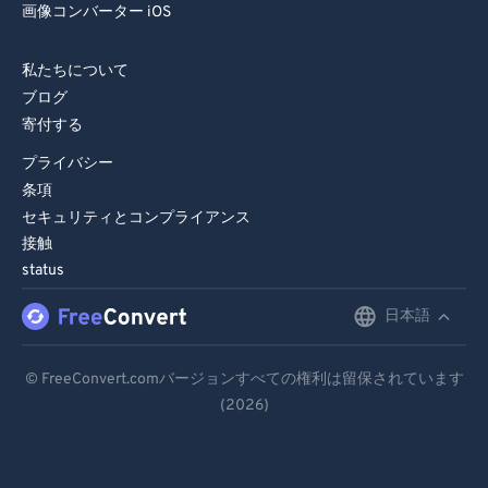
画像コンバーター iOS
私たちについて
ブログ
寄付する
プライバシー
条項
セキュリティとコンプライアンス
接触
status
日本語
English
Deutsch
© FreeConvert.comバージョンすべての権利は留保されています
(2026)
Español
Français