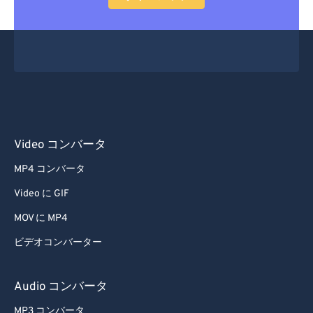
56
56
56
56
56
56
57
57
57
57
57
57
58
58
58
58
58
58
59
59
59
59
59
59
60
60
61
61
Video コンバータ
62
62
MP4 コンバータ
63
63
Video に GIF
64
64
MOV に MP4
65
65
ビデオコンバーター
66
66
67
67
Audio コンバータ
68
68
MP3 コンバータ