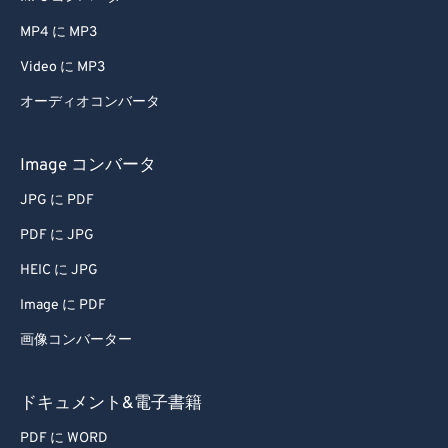
69
69
MP4 に MP3
70
70
Video に MP3
71
71
オーディオコンバータ
72
72
73
73
Image コンバータ
74
74
JPG に PDF
75
75
PDF に JPG
76
76
HEIC に JPG
77
77
Image に PDF
78
78
画像コンバーター
79
79
80
80
ドキュメント&電子書籍
81
81
PDF に WORD