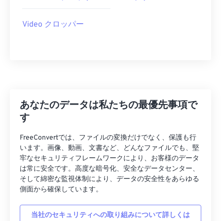
29
29
29
29
29
29
30
30
30
30
30
30
Video クロッパー
31
31
31
31
31
31
32
32
32
32
32
32
33
33
33
33
33
33
34
34
34
34
34
34
35
35
35
35
35
35
あなたのデータは私たちの最優先事項で
す
36
36
36
36
36
36
37
37
37
37
37
37
FreeConvertでは、ファイルの変換だけでなく、保護も行
います。画像、動画、文書など、どんなファイルでも、堅
38
38
38
38
38
38
牢なセキュリティフレームワークにより、お客様のデータ
は常に安全です。高度な暗号化、安全なデータセンター、
39
39
39
39
39
39
そして綿密な監視体制により、データの安全性をあらゆる
40
40
40
40
40
40
側面から確保しています。
41
41
41
41
41
41
当社のセキュリティへの取り組みについて詳しくは