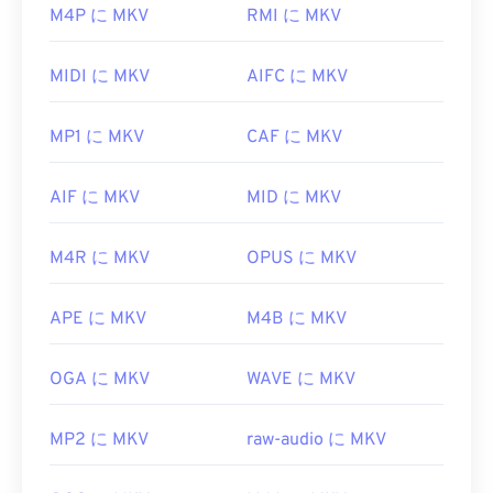
ばいいですか?
M4P に MKV
RMI に MKV
MKVファイルを開く最良の方法は、
VLCメディア
MIDI に MKV
AIFC に MKV
プレーヤー
を使用することです。このメディアプレ
ーヤーは、すべてのオペレーティングシステムとプ
MP1 に MKV
CAF に MKV
ラットフォームと互換性があります。MKVは業界
標準ではないため、他のメディアプレーヤーではサ
ポートされない可能性があるため、この点は重要で
AIF に MKV
MID に MKV
す。
M4R に MKV
OPUS に MKV
さらに、MKVはファイルサイズを圧縮するための
コーデックを使用しないため、ファイルサイズがか
なり大きくなる可能性があります。そのため、
APE に MKV
M4B に MKV
MKVファイルを開くための別の方法として、選択
したメディアプレーヤーと互換性のある適切なコー
OGA に MKV
WAVE に MKV
デックをダウンロードする方法があります。そのた
めには、
Ninite
などの信頼できるサイトから
MP2 に MKV
raw-audio に MKV
Combined Community Codec Pack（CCCP）
をダウ
ンロードしてください。