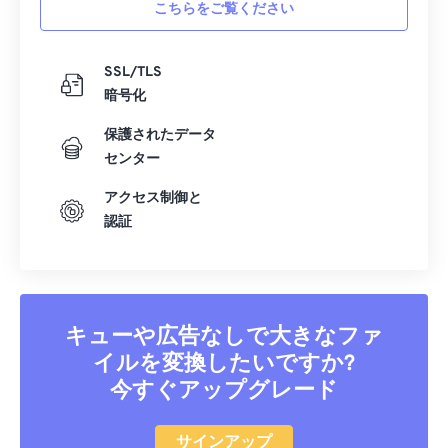
42
42
42
42
42
42
こちらをご覧ください
43
43
43
43
43
43
44
44
44
44
44
44
SSL/TLS
暗号化
45
45
45
45
45
45
46
46
46
46
46
46
保護されたデータ
センター
47
47
47
47
47
47
アクセス制御と
48
48
48
48
48
48
認証
49
49
49
49
49
49
50
50
50
50
50
50
51
51
51
51
51
51
キューや広告なしで大きなファ
52
52
52
52
52
52
イルを変換したいですか?
53
53
53
53
53
53
今すぐアップグレード
54
54
54
54
54
54
55
55
55
55
55
55
サインアップ