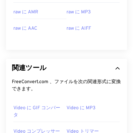
16
16
16
16
16
16
16
16
raw に AMR
raw に MP3
17
17
17
17
17
17
17
17
18
18
18
18
18
18
18
18
raw に AAC
raw に AIFF
19
19
19
19
19
19
19
19
20
20
20
20
20
20
20
20
21
21
21
21
21
21
21
21
22
22
22
22
22
22
22
22
関連ツール
23
23
23
23
23
23
23
23
FreeConvert.com 、ファイルを次の関連形式に変換
24
24
24
24
24
24
できます。
25
25
25
25
25
25
26
26
26
26
26
26
Video に GIF コンバー
Video に MP3
27
27
27
27
27
27
タ
28
28
28
28
28
28
Video コンプレッサー
Video トリマー