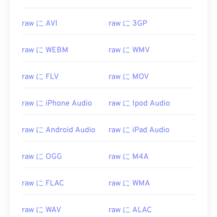
03
03
03
03
03
03
03
03
raw に AVI
raw に 3GP
04
04
04
04
04
04
04
04
05
05
05
05
05
05
05
05
raw に WEBM
raw に WMV
06
06
06
06
06
06
06
06
07
07
07
07
07
07
07
07
raw に FLV
raw に MOV
08
08
08
08
08
08
08
08
raw に iPhone Audio
raw に Ipod Audio
09
09
09
09
09
09
09
09
10
10
10
10
10
10
10
10
raw に Android Audio
raw に iPad Audio
11
11
11
11
11
11
11
11
12
12
12
12
12
12
12
12
raw に OGG
raw に M4A
13
13
13
13
13
13
13
13
raw に FLAC
raw に WMA
14
14
14
14
14
14
14
14
15
15
15
15
15
15
15
15
raw に WAV
raw に ALAC