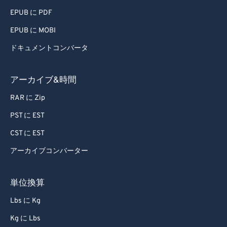
82
82
EPUB に PDF
83
83
EPUB に MOBI
84
84
ドキュメントコンバータ
85
85
86
86
アーカイブ&時間
87
87
RAR に Zip
88
88
PST に EST
89
89
CST に EST
90
90
アーカイブコンバーター
91
91
92
92
単位換算
93
93
Lbs に Kg
94
94
Kg に Lbs