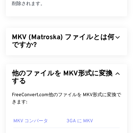
削除されます。
MKV (Matroska) ファイルとは何
ですか?
Matroska（MKV）は、単一のファイル形式で無制
限のオーディオビジュアルおよびマルチメディアフ
他のファイルを MKV形式に変換
ァイルを保存できる、無料のオープンソースコンテ
ナ規格です。オープンソースであるため、ユーザー
する
は
オープンソースソフトウェア
を使用してカスタマ
イズできます。名前は「
マトリョーシカ
」人形に由
FreeConvert.com他のファイルを MKV形式に変換で
来しています。マトリョーシカ人形は、サイズが小
きます:
さくなる木製の人形を積み重ねて作る、ロシアの有
名な工芸品です。
MKV コンバータ
3GA に MKV
MKV ファイルを開くにはどうすれ