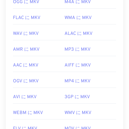
OGG に MKV
M4A に MKV
開発者:
Matroska
初回リリース:
2002年
FLAC に MKV
WMA に MKV
役立つリンク:
https://en.wikipedia.org/wiki/Matroska
WAV に MKV
ALAC に MKV
https://www.matroska.org/
AMR に MKV
MP3 に MKV
AAC に MKV
AIFF に MKV
OGV に MKV
MP4 に MKV
AVI に MKV
3GP に MKV
WEBM に MKV
WMV に MKV
FLV に MKV
MOV に MKV