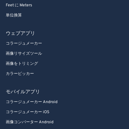
95
95
Feet に Meters
96
96
単位換算
97
97
98
98
ウェブアプリ
99
99
コラージュメーカー
画像リサイズツール
画像をトリミング
カラーピッカー
モバイルアプリ
コラージュメーカー Android
コラージュメーカー iOS
画像コンバーター Android