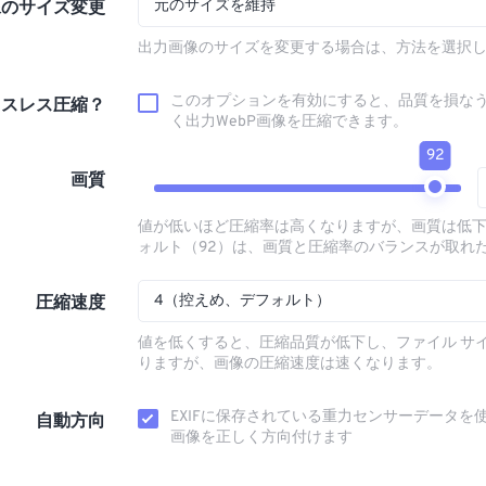
元のサイズを維持
像のサイズ変更
出力画像のサイズを変更する場合は、方法を選択
このオプションを有効にすると、品質を損な
ロスレス圧縮？
く出力WebP画像を圧縮できます。
92
画質
値が低いほど圧縮率は高くなりますが、画質は低
ォルト（92）は、画質と圧縮率のバランスが取れ
4（控えめ、デフォルト）
圧縮速度
値を低くすると、圧縮品質が低下し、ファイル サ
りますが、画像の圧縮速度は速くなります。
EXIFに保存されている重力センサーデータを
自動方向
画像を正しく方向付けます