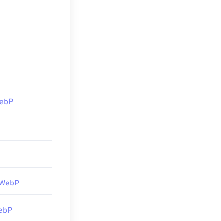
、これはプラッ
自動的に開きま
しています。
dobe製品の代
常、後処理（編
、
Corel
に変換されます。
e Photoshop
を
ションを使用してく
い。
ォームビューア
WebP
 WebP
ebP