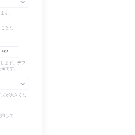
します。
うことな
下します。デフ
た値です。
イズが大きくな
使用して