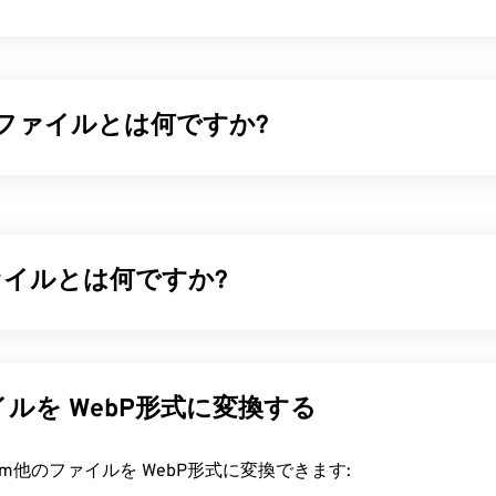
像ファイルとは何ですか?
式や拡張子とは異なり、「RAW」という用語は頭字語や頭文
名の通り、RAWファイルとはカメラのセンサーが捉えた、元
された未加工の画像です。情報には、撮影時の状況や説明文な
プンソースのRAWファイルとプロプライエタリなRAWファイ
ファイルとは何ですか?
ァイルを開くにはどうすればいいですか?
圧縮
を用いてウェブページやモバイルアプリケーションに最適
スのファイル形式です。WebP画像は、
JPEG（JPG）
や
Porta
を開く最良の方法は、カメラメーカーが専用に開発したソフト
G）
ファイルと比較して最大30%もサイズが小さく、画質は同等
ルを WebP形式に変換する
ーカーは、自社のカメラで撮影されたRAWファイルに独自の
ページやモバイルアプリケーションで高速に読み込まれます。
メーカーを特定するのは簡単です。例えば、Canon（CR2）、
ファイルを開くにはどうすればいいですか?
rt.com他のファイルを WebP形式に変換できます:
）、Sony（SR2）、Epson（ERF）、Kodak（KDC）、Panason