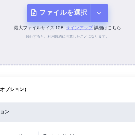
ファイルを選択
最大ファイルサイズ 1GB.
サインアップ
詳細はこちら
デバイスから
続行すると、
利用規約
に同意したことになります。
Dropboxから
Googleドライブから
（オプション）
OneDriveから
ョン
URLから