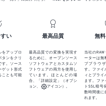
やすい
最高品質
無料
ルをアップロ
最高品質での変換を実現す
当社のRAW 
ボタンをクリ
るために、オープンソース
ーターは無
です。
ソース
ソフトウェアとカスタムソ
ブブラウ
ーゲット形式
フトウェアの両方を使用し
す。ファイ
ることも可能
ています。ほとんどの場
ィとプライ
合、「詳細設定」（オプシ
ます。ファ
トSSL暗
ョン、
アイコン）。
数時間後に
れます。