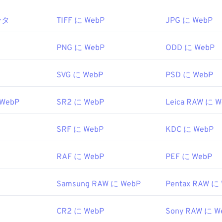
ためのデフォルトのプログラムは
Google Chrome（Chrome）
で
ータ
TIFF に WebP
JPG に WebP
わず動作します。WebPファイルは
GIMP
や
Microsoft Paint
でも
e以外にも、他のすべてのウェブブラウザがWebP形式をサポート
be Photoshop
、Adobe
Lightroom
、
Zoner Photo Studio
（A
画像ビューアを使用することもできます。RAWファイルは通
PNG に WebP
ODD に WebP
料ビューアとしては、
Pixelmator
と
Photopea
があります。また
（
RAWからJPG
）、PNG、TIFF、またはBMPファイル形式
もお試しください。IrfanView、
Windows Photo Viewer
、
Adob
t WindowsまたはmacOSでRAWファイルを開くには、上記のオプ
SVG に WebP
PSD に WebP
WebPを開くためのプラグインを必ずインストールしてくださ
/Unixの場合は、
darktable
を使用できます。マルチプラットフ
合は、
XnView MPを
お試しください。
 WebP
SR2 に WebP
Leica RAW に 
2010年9月
機構 (ISO)
SRF に WebP
KDC に WebP
Google Developerの記事
2001年
RAF に WebP
PEF に WebP
ツール:
ー
を使用してWebP画像から色を選択します
.techtarget.com/fileformat/RAW-Raw-File-Format-bitmap
Samsung RAW に WebP
Pentax RAW に
CR2 に WebP
Sony RAW に W