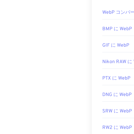
です。
WebPを開く
WebP コンバ
トフォームを問
あるいは、
す。Chrom
Ado
替）などの汎用
BMP に WebP
他に試せる無
集）後にJPEG
PaintShop Pro
Microsof
GIF に WebP
使用する
前
に、
ださい。Linux
開発元:
Google
をお探しの場
Nikon RAW に
初回リリース:
役立つリンク:
開発元:
国際標準化
PTX に WebP
WebP圧縮に関する
初回リリース:
DNG に WebP
関連するWebP
役立つリンク:
カラーピッカ
https://whatis
SRW に WebP
RW2 に WebP