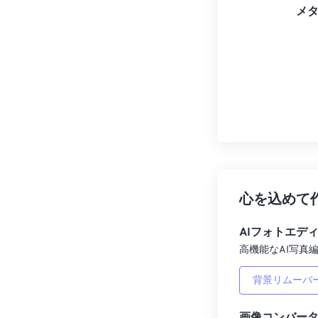
メ
心を込めて
AIフォトエデ
高機能なAI写真編
背景リムーバ