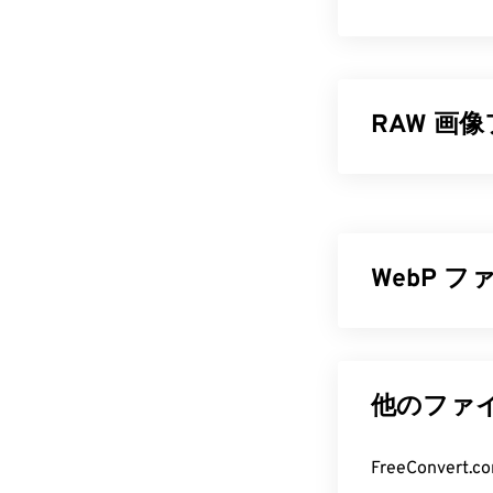
RAW 画
他のファイル形
りません。その
そのまま保存
す。現在、オー
WebP 
します。
RAW フ
WebPは、
予測
るオープンソー
RAWファイル
Graphics（PN
他のファイ
ることです。メ
像は、ウェブ
てているため、
WebP 
FreeConve
Nikon（NEF