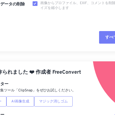
画像からプロファイル、EXIF、コメントを削
タデータの削除
イズを縮小します
すべ
すべてのオプシ
プリセットから
作られました
❤️
作成者
FreeConvert
プリセットとし
ィター
集ツール「ClipSnap」をぜひお試しください。
ー
AI画像生成
マジック消しゴム