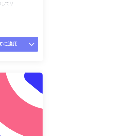
除してサ
てに適用
ョンをリセット
適用
て保存