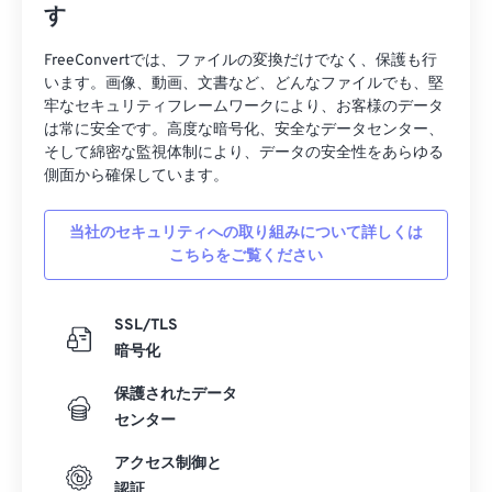
す
19
19
19
19
19
19
19
19
20
20
20
20
20
20
20
20
FreeConvertでは、ファイルの変換だけでなく、保護も行
います。画像、動画、文書など、どんなファイルでも、堅
21
21
21
21
21
21
21
21
牢なセキュリティフレームワークにより、お客様のデータ
は常に安全です。高度な暗号化、安全なデータセンター、
22
22
22
22
22
22
22
22
そして綿密な監視体制により、データの安全性をあらゆる
23
23
23
23
23
23
23
23
側面から確保しています。
24
24
24
24
24
24
当社のセキュリティへの取り組みについて詳しくは
25
25
25
25
25
25
こちらをご覧ください
26
26
26
26
26
26
27
27
27
27
27
27
SSL/TLS
暗号化
28
28
28
28
28
28
29
29
29
29
29
29
保護されたデータ
センター
30
30
30
30
30
30
アクセス制御と
31
31
31
31
31
31
認証