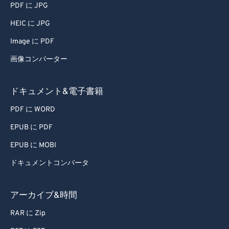
58
58
58
58
58
58
PDF に JPG
59
59
59
59
59
59
HEIC に JPG
60
60
Image に PDF
61
61
画像コンバーター
62
62
63
63
ドキュメント&電子書籍
64
64
PDF に WORD
65
65
EPUB に PDF
66
66
EPUB に MOBI
67
67
ドキュメントコンバータ
68
68
69
69
アーカイブ&時間
70
70
RAR に Zip
71
71