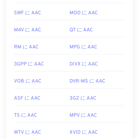
ばいいですか?
アには、
VLCメディアプレーヤー
と
ALLPlayer
があ
り、どちらも無料です。RMVBはプロプライエタリ
SWF に AAC
MOD に AAC
最良の結果を得るには、
VLCメディアプレーヤー
で、比較的普及していないため、インターネット経
を使用してAACファイルを開いてください。また、
由のストリーミングではなく、ローカルでファイル
M4V に AAC
QT に AAC
AACは
iTunes
でもデフォルトで開きます。AACファ
を再生するために主に使用されます。
イルは広く普及しており、他の多くのプログラムや
開発元:
RealNetworks
ソフトウェアでも開くことができます。
RM に AAC
MPG に AAC
初回リリース:
2010
さらに、AAC ファイルはビデオ ゲームのオーディ
3GPP に AAC
DIVX に AAC
オ ファイルとして使用されることが多いため、
役立つリンク:
Nintendo 3DS
や
Playstation 4
などのほとんどの一
https://en.wikipedia.org/wiki/RMVB
般的なゲーム コンソールで開くことができます。
VOB に AAC
DVR-MS に AAC
https://www.realnetworks.com/
開発元:
ISO/IEC MPEGオーディオ委員会
ASF に AAC
3G2 に AAC
初回リリース:
1997年
役立つリンク:
TS に AAC
MPV に AAC
https://en.wikipedia.org/wiki/Advanced_Audio_Coding
https://www.iso.org/standard/43345.html?
WTV に AAC
XVID に AAC