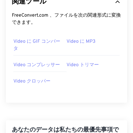
関連ツール
06
06
06
06
06
06
06
06
FreeConvert.com 、ファイルを次の関連形式に変換
07
07
07
07
07
07
07
07
できます。
08
08
08
08
08
08
08
08
09
09
09
09
09
09
09
09
Video に GIF コンバー
Video に MP3
10
10
10
10
10
10
10
10
タ
11
11
11
11
11
11
11
11
Video コンプレッサー
Video トリマー
12
12
12
12
12
12
12
12
13
13
13
13
13
13
13
13
Video クロッパー
14
14
14
14
14
14
14
14
15
15
15
15
15
15
15
15
16
16
16
16
16
16
16
16
17
17
17
17
17
17
17
17
18
18
18
18
18
18
18
18
あなたのデータは私たちの最優先事項で