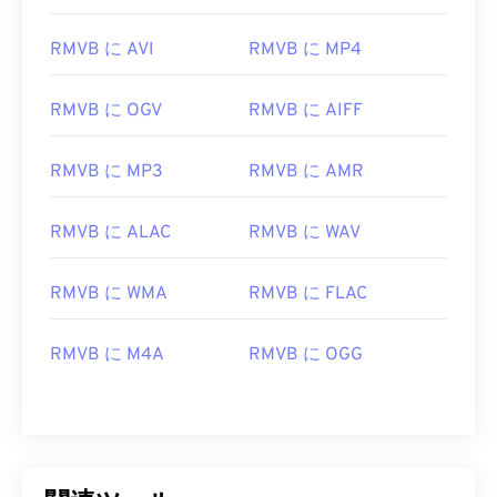
RMVB に AVI
RMVB に MP4
RMVB に OGV
RMVB に AIFF
RMVB に MP3
RMVB に AMR
00
00
00
00
00
00
00
00
RMVB に ALAC
RMVB に WAV
RMVB に WMA
RMVB に FLAC
00
00
00
00
00
00
00
00
01
01
01
01
01
01
01
01
RMVB に M4A
RMVB に OGG
02
02
02
02
02
02
02
02
03
03
03
03
03
03
03
03
04
04
04
04
04
04
04
04
05
05
05
05
05
05
05
05