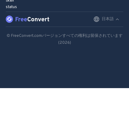
接触
98
98
status
99
99
日本語
English
Deutsch
© FreeConvert.comバージョンすべての権利は留保されています
(2026)
Español
Français
Português
Italiano
Dutch
日本語
简体中文
繁體中文