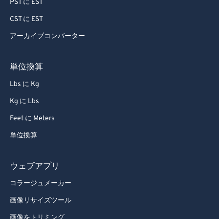
PST に EST
72
72
CST に EST
73
73
アーカイブコンバーター
74
74
75
75
単位換算
76
76
Lbs に Kg
77
77
Kg に Lbs
78
78
Feet に Meters
79
79
単位換算
80
80
81
81
ウェブアプリ
82
82
コラージュメーカー
83
83
画像リサイズツール
84
84
画像をトリミング