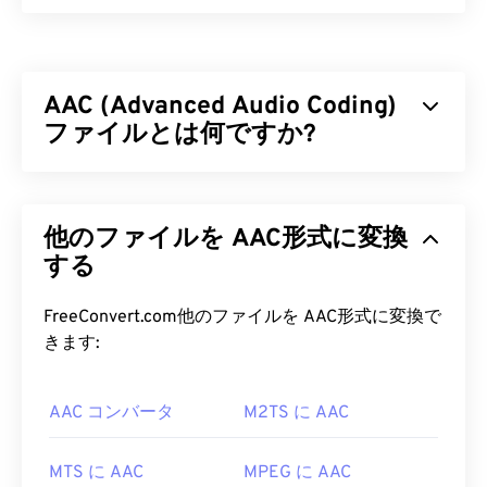
RealMedia 可変ビットレート (
RMVB
) は、
RealMedia マルチメディアコンテナ形式の拡張版で
す。可変ビットレート (VBR) 圧縮を採用してお
AAC (Advanced Audio Coding)
り、マルチメディアコンテンツの各セグメント（ア
クションの多いシーンとアクションの少ないシーン
ファイルとは何ですか?
など）の圧縮難易度に応じて帯域幅を調整します。
AAC（Advanced Audio Coding）は、
非可逆
圧縮に
RMVB ファイルを開くにはどうす
よってファイルサイズを縮小するデジタルオーディ
ればいいですか?
他のファイルを AAC形式に変換
オファイル形式です。主な用途は、デジタルテレ
ビ、デジタルラジオ、インターネットストリーミン
する
RealPlayerは
、Windows、Mac OS X、Linuxで
グです。iOS、
YouTube
、
Nintendo
、
PlayStation
RMVBファイルの再生をサポートしています。
の標準オーディオ形式です。ISO/
IECは
、
AAC
コ
FreeConvert.com他のファイルを AAC形式に変換で
RMVB
はRealNetworks
によって開発されたため、
ーデックを
MP3
の改良版として指定しました。こ
きます:
RealPlayerはこのファイル形式のデフォルトプラッ
れは、AACコーデックがファイルサイズをより効率
トフォームとなっています。無料で
ダウンロード
で
的に圧縮しながら、非圧縮オーディオと
同等
の音質
き、使い方も簡単です。キャプション、字幕、スト
AAC コンバータ
M2TS に AAC
を提供できるためです。
リーミングをサポートしています。
AAC ファイルを開くにはどうすれ
MTS に AAC
MPEG に AAC
RMVBファイルを開くことができる他のソフトウェ