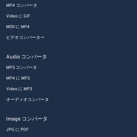
45
45
45
45
45
45
MP4 コンバータ
46
46
46
46
46
46
Video に GIF
47
47
47
47
47
47
MOV に MP4
48
48
48
48
48
48
ビデオコンバーター
49
49
49
49
49
49
50
50
50
50
50
50
Audio コンバータ
51
51
51
51
51
51
MP3 コンバータ
52
52
52
52
52
52
MP4 に MP3
53
53
53
53
53
53
Video に MP3
54
54
54
54
54
54
オーディオコンバータ
55
55
55
55
55
55
56
56
56
56
56
56
Image コンバータ
57
57
57
57
57
57
JPG に PDF