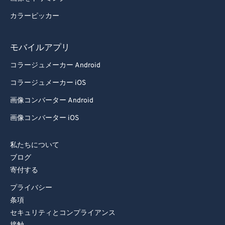
85
85
カラーピッカー
86
86
87
87
モバイルアプリ
88
88
コラージュメーカー Android
89
89
コラージュメーカー iOS
90
90
画像コンバーター Android
91
91
画像コンバーター iOS
92
92
私たちについて
93
93
ブログ
94
94
寄付する
95
95
プライバシー
96
96
条項
セキュリティとコンプライアンス
97
97