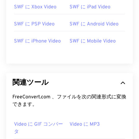
15
15
15
15
15
15
15
15
SWF に Xbox Video
SWF に iPad Video
16
16
16
16
16
16
16
16
17
17
17
17
17
17
17
17
SWF に PSP Video
SWF に Android Video
18
18
18
18
18
18
18
18
SWF に iPhone Video
SWF に Mobile Video
19
19
19
19
19
19
19
19
20
20
20
20
20
20
20
20
21
21
21
21
21
21
21
21
22
22
22
22
22
22
22
22
関連ツール
23
23
23
23
23
23
23
23
24
24
24
24
24
24
FreeConvert.com 、ファイルを次の関連形式に変換
できます。
25
25
25
25
25
25
26
26
26
26
26
26
Video に GIF コンバー
Video に MP3
27
27
27
27
27
27
タ
28
28
28
28
28
28