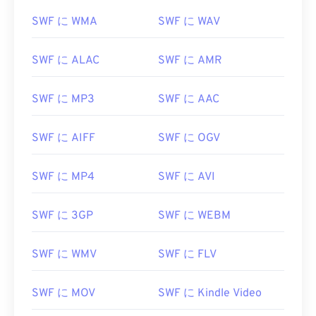
02
02
02
02
02
02
02
02
SWF に WMA
SWF に WAV
03
03
03
03
03
03
03
03
04
04
04
04
04
04
04
04
SWF に ALAC
SWF に AMR
05
05
05
05
05
05
05
05
SWF に MP3
SWF に AAC
06
06
06
06
06
06
06
06
07
07
07
07
07
07
07
07
SWF に AIFF
SWF に OGV
08
08
08
08
08
08
08
08
09
09
09
09
09
09
09
09
SWF に MP4
SWF に AVI
10
10
10
10
10
10
10
10
SWF に 3GP
SWF に WEBM
11
11
11
11
11
11
11
11
12
12
12
12
12
12
12
12
SWF に WMV
SWF に FLV
13
13
13
13
13
13
13
13
14
14
14
14
14
14
14
14
SWF に MOV
SWF に Kindle Video