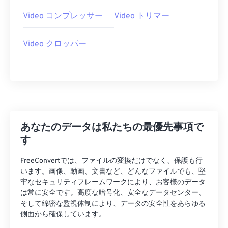
29
29
29
29
29
29
Video コンプレッサー
Video トリマー
30
30
30
30
30
30
Video クロッパー
31
31
31
31
31
31
32
32
32
32
32
32
33
33
33
33
33
33
34
34
34
34
34
34
35
35
35
35
35
35
あなたのデータは私たちの最優先事項で
36
36
36
36
36
36
す
37
37
37
37
37
37
FreeConvertでは、ファイルの変換だけでなく、保護も行
38
38
38
38
38
38
います。画像、動画、文書など、どんなファイルでも、堅
牢なセキュリティフレームワークにより、お客様のデータ
39
39
39
39
39
39
は常に安全です。高度な暗号化、安全なデータセンター、
そして綿密な監視体制により、データの安全性をあらゆる
40
40
40
40
40
40
側面から確保しています。
41
41
41
41
41
41