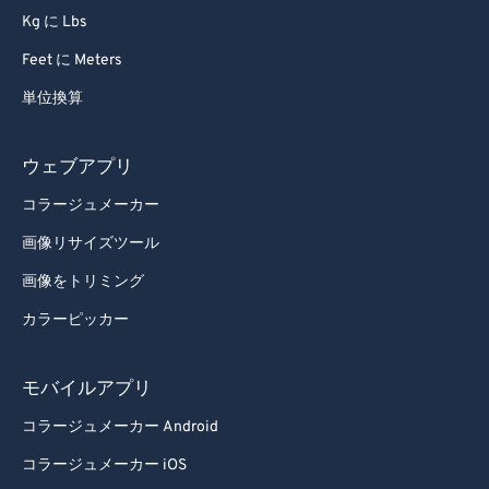
Kg に Lbs
95
95
Feet に Meters
96
96
単位換算
97
97
98
98
ウェブアプリ
99
99
コラージュメーカー
画像リサイズツール
画像をトリミング
カラーピッカー
モバイルアプリ
コラージュメーカー Android
コラージュメーカー iOS