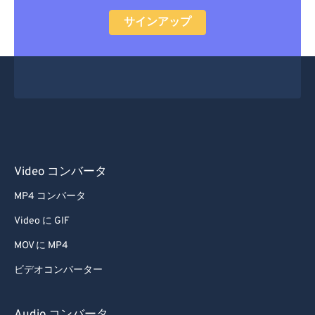
55
55
55
55
55
55
サインアップ
56
56
56
56
56
56
57
57
57
57
57
57
58
58
58
58
58
58
59
59
59
59
59
59
60
60
61
61
Video コンバータ
62
62
MP4 コンバータ
63
63
Video に GIF
64
64
MOV に MP4
65
65
ビデオコンバーター
66
66
67
67