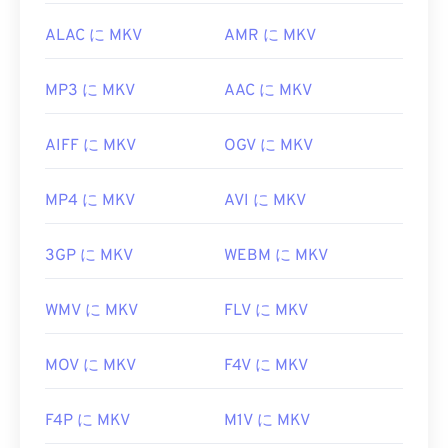
https://www.matroska.org/
ALAC に MKV
AMR に MKV
MP3 に MKV
AAC に MKV
AIFF に MKV
OGV に MKV
MP4 に MKV
AVI に MKV
3GP に MKV
WEBM に MKV
WMV に MKV
FLV に MKV
MOV に MKV
F4V に MKV
F4P に MKV
M1V に MKV