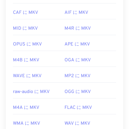
標準ではないため、他のメディアプレーヤーではサ
ポートされない可能性があるため、この点は重要で
CAF に MKV
AIF に MKV
す。
MID に MKV
M4R に MKV
さらに、MKVはファイルサイズを圧縮するための
コーデックを使用しないため、ファイルサイズがか
なり大きくなる可能性があります。そのため、
OPUS に MKV
APE に MKV
MKVファイルを開くための別の方法として、選択
したメディアプレーヤーと互換性のある適切なコー
M4B に MKV
OGA に MKV
デックをダウンロードする方法があります。そのた
めには、
Ninite
などの信頼できるサイトから
WAVE に MKV
MP2 に MKV
Combined Community Codec Pack（CCCP）
をダウ
ンロードしてください。
raw-audio に MKV
OGG に MKV
開発者:
Matroska
初回リリース:
2002年
M4A に MKV
FLAC に MKV
役立つリンク:
https://en.wikipedia.org/wiki/Matroska
WMA に MKV
WAV に MKV