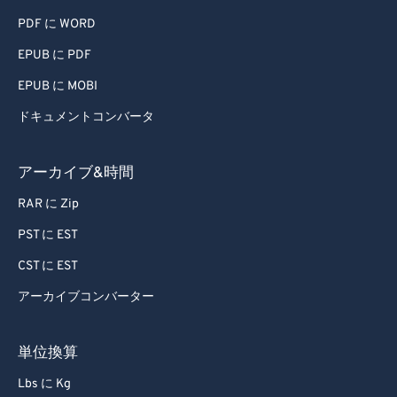
81
81
PDF に WORD
82
82
EPUB に PDF
83
83
EPUB に MOBI
84
84
ドキュメントコンバータ
85
85
86
86
アーカイブ&時間
87
87
RAR に Zip
88
88
PST に EST
89
89
CST に EST
90
90
アーカイブコンバーター
91
91
92
92
単位換算
93
93
Lbs に Kg
94
94