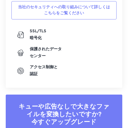
42
42
42
42
42
42
当社のセキュリティへの取り組みについて詳しくは
こちらをご覧ください
43
43
43
43
43
43
44
44
44
44
44
44
SSL/TLS
45
45
45
45
45
45
暗号化
46
46
46
46
46
46
保護されたデータ
47
47
47
47
47
47
センター
48
48
48
48
48
48
アクセス制御と
認証
49
49
49
49
49
49
50
50
50
50
50
50
51
51
51
51
51
51
52
52
52
52
52
52
キューや広告なしで大きなファ
53
53
53
53
53
53
イルを変換したいですか?
今すぐアップグレード
54
54
54
54
54
54