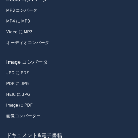
Audio コンバータ
68
68
MP3 コンバータ
69
69
MP4 に MP3
70
70
Video に MP3
71
71
オーディオコンバータ
72
72
73
73
Image コンバータ
74
74
JPG に PDF
75
75
PDF に JPG
76
76
HEIC に JPG
77
77
Image に PDF
78
78
画像コンバーター
79
79
80
80
ドキュメント&電子書籍