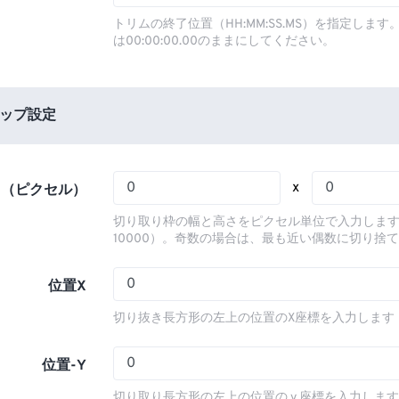
03
03
03
03
00
00
00
00
トリムの終了位置（HH:MM:SS.MS）を指定しま
は00:00:00.00のままにしてください。
04
04
04
04
01
01
01
01
05
05
05
05
02
02
02
02
06
06
06
06
03
03
03
03
ップ設定
07
07
07
07
04
04
04
04
08
08
08
08
05
05
05
05
x
さ（ピクセル）
09
09
09
09
06
06
06
06
切り取り枠の幅と高さをピクセル単位で入力します
10
10
10
10
07
07
07
07
10000）。奇数の場合は、最も近い偶数に切り捨
11
11
11
11
08
08
08
08
位置X
12
12
12
12
09
09
09
09
切り抜き長方形の左上の位置のX座標を入力します
13
13
13
13
10
10
10
10
14
14
14
14
11
11
11
11
位置-Y
15
15
15
15
12
12
12
12
切り取り長方形の左上の位置の y 座標を入力しま