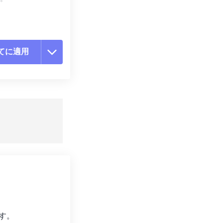
てに適用
ョンをリセット
適用
て保存
す。