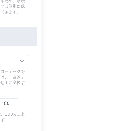
いるため、永続
サブは個別に保
ズできます。
るコーデックを
には、「自動」
ドせずに変換す
、200%に上
ます。