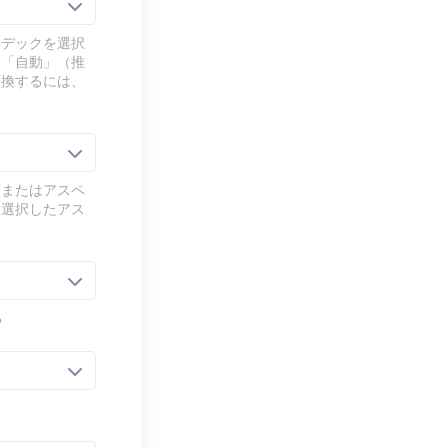
ーデックを選択
、「自動」（推
変換するには、
度またはアスペ
、選択したアス
る