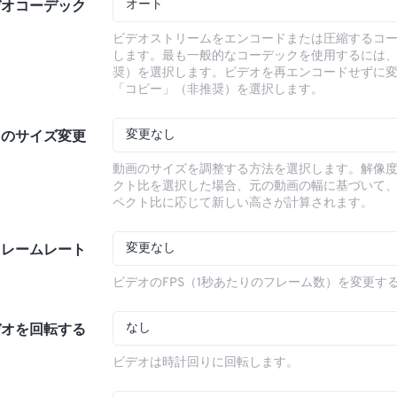
オート
デオコーデック
ビデオストリームをエンコードまたは圧縮するコ
します。最も一般的なコーデックを使用するには
奨）を選択します。ビデオを再エンコードせずに
「コピー」（非推奨）を選択します。
変更なし
オのサイズ変更
動画のサイズを調整する方法を選択します。解像
クト比を選択した場合、元の動画の幅に基づいて
ペクト比に応じて新しい高さが計算されます。
変更なし
フレームレート
ビデオのFPS（1秒あたりのフレーム数）を変更す
なし
デオを回転する
ビデオは時計回りに回転します。