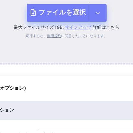
ファイルを選択
最大ファイルサイズ 1GB.
サインアップ
詳細はこちら
デバイスから
続行すると、
利用規約
に同意したことになります。
Dropboxから
Googleドライブから
（オプション）
OneDriveから
ション
URLから