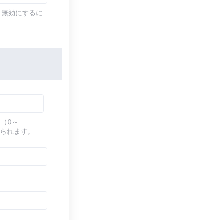
す。無効にするに
（0～
てられます。
す。