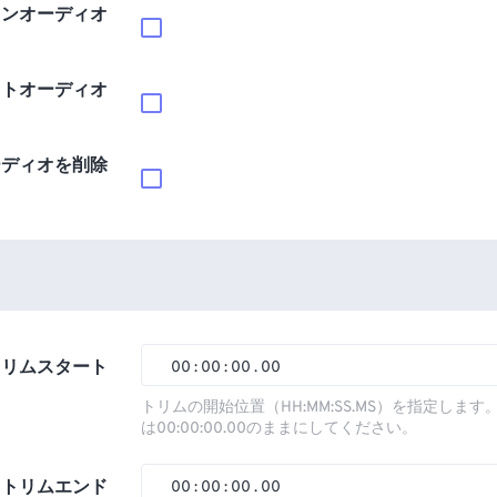
インオーディオ
ウトオーディオ
ーディオを削除
トリムスタート
00
:
00
:
00
.
00
00
00
00
00
トリムの開始位置（HH:MM:SS.MS）を指定しま
は00:00:00.00のままにしてください。
01
01
01
01
02
02
02
02
トリムエンド
00
:
00
:
00
.
00