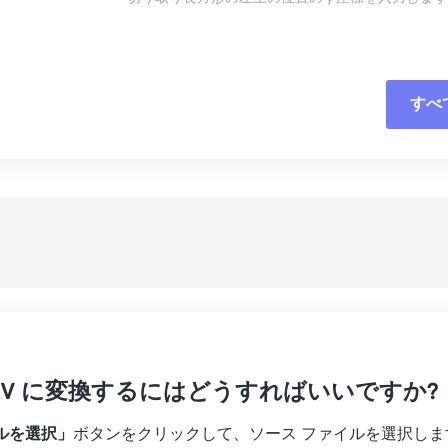
16
16
16
16
13
13
13
13
17
17
17
17
14
14
14
14
18
18
18
18
15
15
15
15
すべ
すべてのオプシ
19
19
19
19
16
16
16
16
20
20
20
20
17
17
17
17
プリセットから
21
21
21
21
18
18
18
18
プリセットとし
22
22
22
22
19
19
19
19
23
23
23
23
20
20
20
20
24
24
24
21
21
21
21
25
25
25
22
22
22
22
26
26
26
23
23
23
23
27
27
27
 MKV に変換するにはどうすればいいですか?
24
24
24
28
28
28
25
25
25
ルを選択」
ボタンをクリックして、ソース ファイルを選択しま