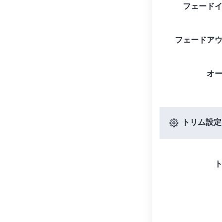
フェード
フェードア
オ
トリム設定