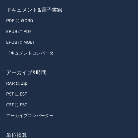
61
61
ドキュメント&電子書籍
62
62
PDF に WORD
63
63
EPUB に PDF
64
64
EPUB に MOBI
65
65
ドキュメントコンバータ
66
66
67
67
アーカイブ&時間
68
68
RAR に Zip
69
69
PST に EST
70
70
CST に EST
71
71
アーカイブコンバーター
72
72
73
73
単位換算