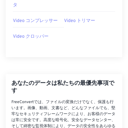
08
08
08
08
08
08
08
08
タ
09
09
09
09
09
09
09
09
10
10
10
10
10
10
10
10
Video コンプレッサー
Video トリマー
11
11
11
11
11
11
11
11
Video クロッパー
12
12
12
12
12
12
12
12
13
13
13
13
13
13
13
13
14
14
14
14
14
14
14
14
15
15
15
15
15
15
15
15
16
16
16
16
16
16
16
16
あなたのデータは私たちの最優先事項で
17
17
17
17
17
17
17
17
す
18
18
18
18
18
18
18
18
FreeConvertでは、ファイルの変換だけでなく、保護も行
19
19
19
19
19
19
19
19
います。画像、動画、文書など、どんなファイルでも、堅
牢なセキュリティフレームワークにより、お客様のデータ
20
20
20
20
20
20
20
20
は常に安全です。高度な暗号化、安全なデータセンター、
そして綿密な監視体制により、データの安全性をあらゆる
21
21
21
21
21
21
21
21