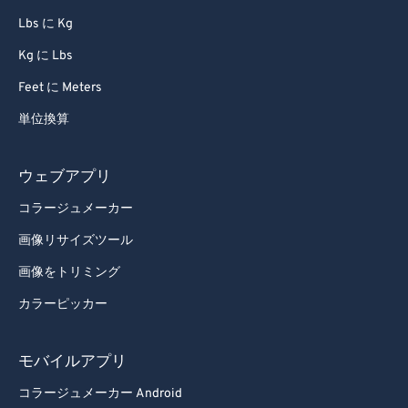
74
74
Lbs に Kg
75
75
Kg に Lbs
76
76
Feet に Meters
77
77
単位換算
78
78
79
79
ウェブアプリ
80
80
コラージュメーカー
81
81
画像リサイズツール
82
82
画像をトリミング
83
83
カラーピッカー
84
84
85
85
モバイルアプリ
86
86
コラージュメーカー Android
87
87