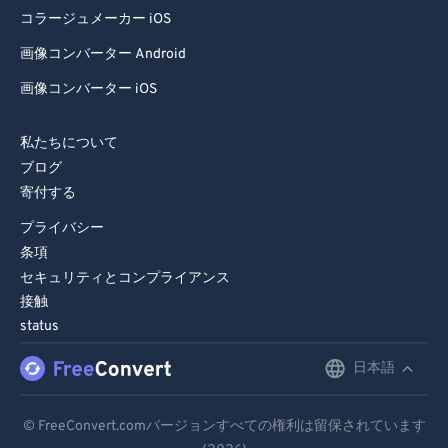
コラージュメーカー iOS
88
88
画像コンバーター Android
89
89
画像コンバーター iOS
90
90
91
91
私たちについて
92
92
ブログ
寄付する
93
93
プライバシー
94
94
条項
95
95
セキュリティとコンプライアンス
接触
96
96
status
97
97
日本語
English
98
98
99
99
Deutsch
© FreeConvert.comバージョンすべての権利は留保されています