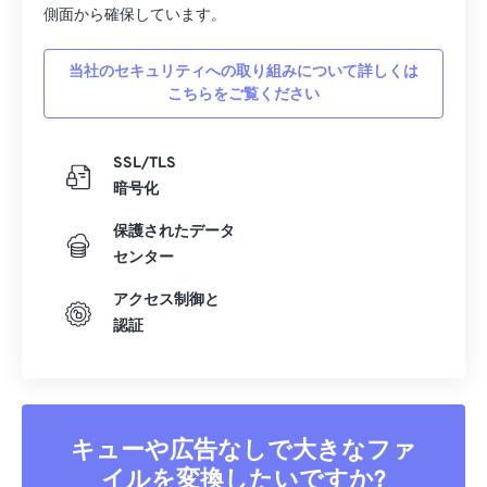
側面から確保しています。
22
22
22
22
22
22
22
22
23
23
23
23
23
23
23
23
当社のセキュリティへの取り組みについて詳しくは
こちらをご覧ください
24
24
24
24
24
24
25
25
25
25
25
25
SSL/TLS
26
26
26
26
26
26
暗号化
27
27
27
27
27
27
保護されたデータ
28
28
28
28
28
28
センター
29
29
29
29
29
29
アクセス制御と
30
30
30
30
30
30
認証
31
31
31
31
31
31
32
32
32
32
32
32
33
33
33
33
33
33
キューや広告なしで大きなファ
34
34
34
34
34
34
イルを変換したいですか?