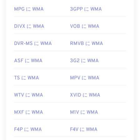
普及しているため、他の多くのプレーヤーやプログ
ラムもこのファイル形式をサポートしています。
MPG に WMA
3GPP に WMA
WMA
ファイル
はオンラインストリーミングでもよ
く使用されます。
DIVX に WMA
VOB に WMA
WMAファイルを開くことができる他のプログラム
には、
VLCメディアプレーヤー
や
UltraMixer
などが
DVR-MS に WMA
RMVB に WMA
あります。モバイルデバイスの場合は、
Apple iOS
、
Google Android
、
Windows Phone/Windows 10
ASF に WMA
3G2 に WMA
Mobile
向けのバージョンがそれぞれ用意されている
OverDrive Media Console
をお試しください。
TS に WMA
MPV に WMA
開発元:
Microsoft
初回リリース:
1999
WTV に WMA
XVID に WMA
役立つリンク:
MXF に WMA
M1V に WMA
https://en.wikipedia.org/wiki/Windows_Media_Audio
https://docs.microsoft.com/en-
F4P に WMA
F4V に WMA
us/windows/desktop/medfound/windows-media-