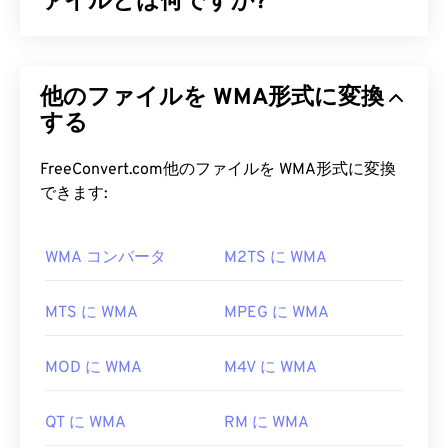
ァイルとは何ですか?
マイクロソフトは当初、MP3ファイル形式に対抗
するために
Windows Media Audio（WMA）
ファイ
他のファイルを WMA形式に変換
ル形式を開発しました。WMAはオーディオコーデ
ックであると同時にオーディオ形式でもあります。
する
WMAは1999年の誕生以来進化を続け、
WMA Pro
、
WMA Lossless
、
WMA Voice
といったいくつか
FreeConvert.com他のファイルを WMA形式に変換
のバージョンがアップデートされています。WMA
できます:
は、マイクロソフトが廃止した
Windows Media
の主
要コンポーネントです。
WMA コンバータ
M2TS に WMA
WMA ファイルを開くにはどうす
ればいいですか?
MTS に WMA
MPEG に WMA
Windows Media PlayerはWindows
Media
の主要コン
MOD に WMA
M4V に WMA
ポーネントとしてWMAファイルをサポートしてお
り、通常、WMAファイルを開くためのデフォルト
QT に WMA
RM に WMA
のプログラムとして使用されます。しかし、比較的