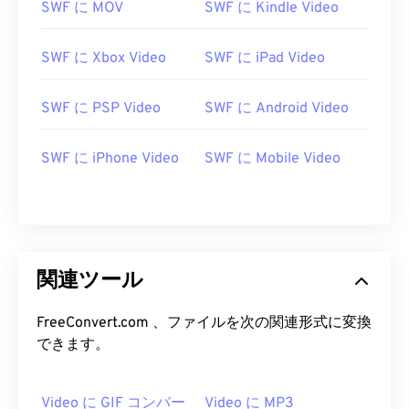
SWF に MOV
SWF に Kindle Video
SWF に Xbox Video
SWF に iPad Video
00
00
00
00
00
00
00
00
SWF に PSP Video
SWF に Android Video
SWF に iPhone Video
SWF に Mobile Video
00
00
00
00
00
00
00
00
01
01
01
01
01
01
01
01
02
02
02
02
02
02
02
02
03
03
03
03
03
03
03
03
関連ツール
04
04
04
04
04
04
04
04
05
05
05
05
05
05
05
05
FreeConvert.com 、ファイルを次の関連形式に変換
できます。
06
06
06
06
06
06
06
06
07
07
07
07
07
07
07
07
Video に GIF コンバー
Video に MP3