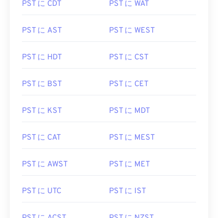
PST に CDT
PST に WAT
PST に AST
PST に WEST
PST に HDT
PST に CST
PST に BST
PST に CET
PST に KST
PST に MDT
PST に CAT
PST に MEST
PST に AWST
PST に MET
PST に UTC
PST に IST