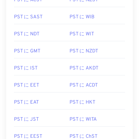
PST に ACST
PST に NZST
PST に SAST
PST に WIB
PST に NDT
PST に WIT
PST に GMT
PST に NZDT
PST に IST
PST に AKDT
PST に EET
PST に ACDT
PST に EAT
PST に HKT
PST に JST
PST に WITA
PST に EEST
PST に ChST