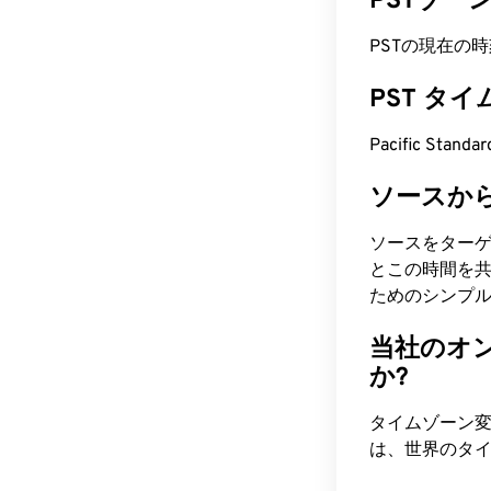
PSTゾー
PSTの現在の時刻はA
PST タ
Pacific Stand
ソースか
ソースをター
とこの時間を共
ためのシンプ
当社のオ
か?
タイムゾーン
は、世界のタ