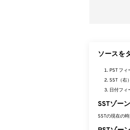
ソースを
PST フ
SST（
日付フィ
SSTゾー
SSTの現在の時刻はA