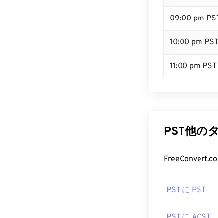
09:00 pm PS
10:00 pm PS
11:00 pm PST
PST他の
FreeConve
PST に PST
PST に ACST