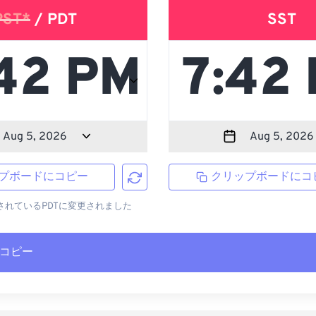
PST*
/ PDT
SST
プボードにコピー
クリップボードにコ
用されているPDTに変更されました
コピー