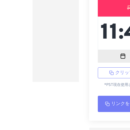
クリッ
*PST現在使
リンクを