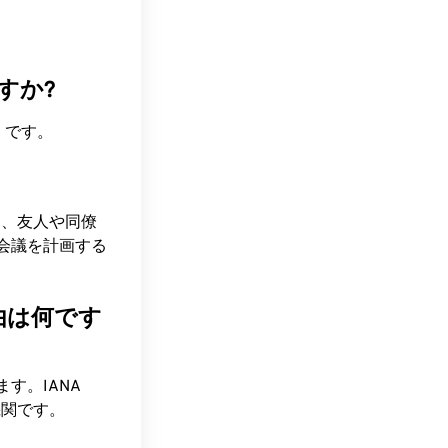
すか?
ead です。
て、友人や同僚
会議を計画する
由は何です
す。IANA
機関です。