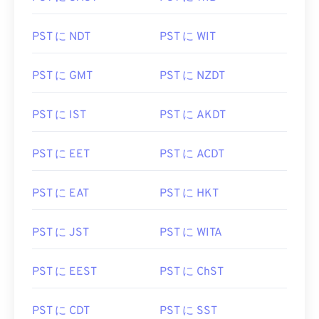
PST に NDT
PST に WIT
PST に GMT
PST に NZDT
PST に IST
PST に AKDT
PST に EET
PST に ACDT
PST に EAT
PST に HKT
PST に JST
PST に WITA
PST に EEST
PST に ChST
PST に CDT
PST に SST