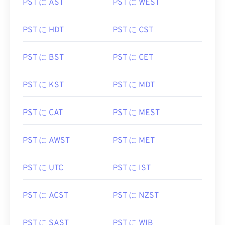
PST に AST
PST に WEST
PST に HDT
PST に CST
PST に BST
PST に CET
PST に KST
PST に MDT
PST に CAT
PST に MEST
PST に AWST
PST に MET
PST に UTC
PST に IST
PST に ACST
PST に NZST
PST に SAST
PST に WIB