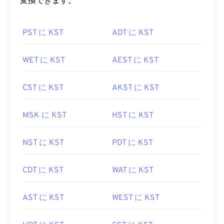
変換できます。
PST に KST
ADT に KST
WET に KST
AEST に KST
CST に KST
AKST に KST
MSK に KST
HST に KST
NST に KST
PDT に KST
CDT に KST
WAT に KST
AST に KST
WEST に KST