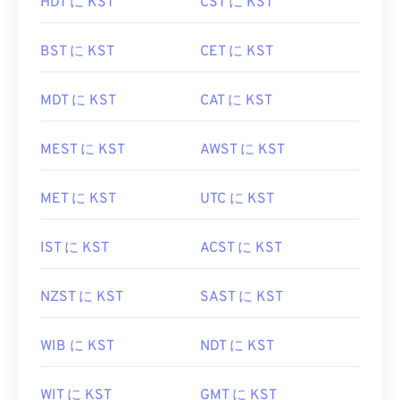
HDT に KST
CST に KST
BST に KST
CET に KST
MDT に KST
CAT に KST
MEST に KST
AWST に KST
MET に KST
UTC に KST
IST に KST
ACST に KST
NZST に KST
SAST に KST
WIB に KST
NDT に KST
WIT に KST
GMT に KST