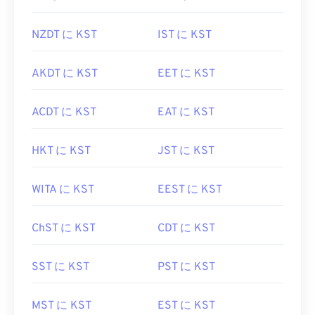
NZDT に KST
IST に KST
AKDT に KST
EET に KST
ACDT に KST
EAT に KST
HKT に KST
JST に KST
WITA に KST
EEST に KST
ChST に KST
CDT に KST
SST に KST
PST に KST
MST に KST
EST に KST