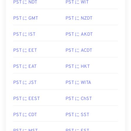
PST に NDT
PST に WIT
PST に GMT
PST に NZDT
PST に IST
PST に AKDT
PST に EET
PST に ACDT
PST に EAT
PST に HKT
PST に JST
PST に WITA
PST に EEST
PST に ChST
PST に CDT
PST に SST