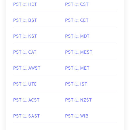
PST に HDT
PST に CST
PST に BST
PST に CET
PST に KST
PST に MDT
PST に CAT
PST に MEST
PST に AWST
PST に MET
PST に UTC
PST に IST
PST に ACST
PST に NZST
PST に SAST
PST に WIB