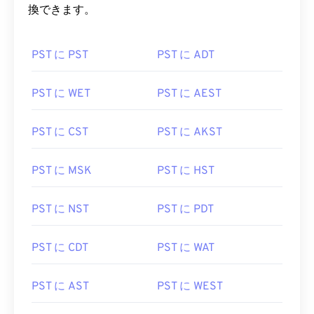
換できます。
PST に PST
PST に ADT
PST に WET
PST に AEST
PST に CST
PST に AKST
PST に MSK
PST に HST
PST に NST
PST に PDT
PST に CDT
PST に WAT
PST に AST
PST に WEST