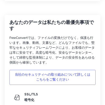
27
27
27
27
27
27
28
28
28
28
28
28
あなたのデータは私たちの最優先事項で
29
29
29
29
29
29
す
30
30
30
30
30
30
FreeConvertでは、ファイルの変換だけでなく、保護も行
31
31
31
31
31
31
います。画像、動画、文書など、どんなファイルでも、堅
32
32
32
32
32
32
牢なセキュリティフレームワークにより、お客様のデータ
は常に安全です。高度な暗号化、安全なデータセンター、
33
33
33
33
33
33
そして綿密な監視体制により、データの安全性をあらゆる
34
34
34
34
34
34
側面から確保しています。
35
35
35
35
35
35
当社のセキュリティへの取り組みについて詳しくは
36
36
36
36
36
36
こちらをご覧ください
37
37
37
37
37
37
38
38
38
38
38
38
SSL/TLS
暗号化
39
39
39
39
39
39