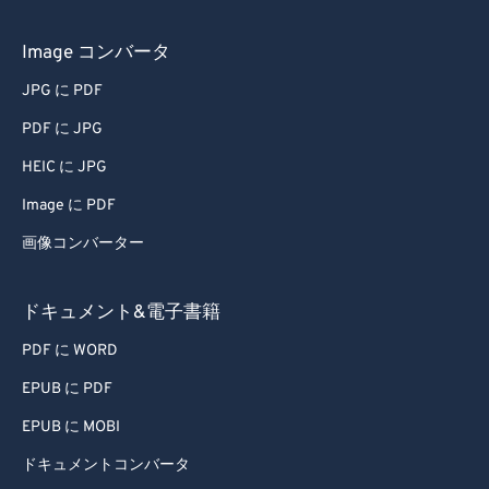
66
66
67
67
Image コンバータ
68
68
JPG に PDF
69
69
PDF に JPG
70
70
HEIC に JPG
71
71
Image に PDF
72
72
画像コンバーター
73
73
74
74
ドキュメント&電子書籍
75
75
PDF に WORD
76
76
EPUB に PDF
77
77
EPUB に MOBI
78
78
ドキュメントコンバータ