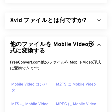
Xvid ファイルとは何ですか?
Xvidは、無料の
オープンソース
ビデオ
コーデック
ラ
イブラリです。GNU
GPLライセンス
（ソフトウェ
他のファイルを Mobile Video形
ア向けの無料ライセンス）に基づいて公開されてお
り、
式に変換する
ISO MPEG-4規格
に準拠しています。
非可逆
圧
縮を採用しながらも、高い画質を維持しています。
オープンソース
ソフトウェアの利点の一つは、コー
FreeConvert.com他のファイルを Mobile Video形式
ドを閲覧してマルウェアの有無を確認できることで
に変換できます:
す。今日のコンピューティング環境において、これ
は非常に有用なセキュリティ機能であり、特にXvid
Mobile Video コンバー
M2TS に Mobile Video
のような
フリー
ソフトウェアを使用する場合に有効
タ
です。
Xvid ファイルを開くにはどうすれ
MTS に Mobile Video
MPEG に Mobile Video
ばいいですか?