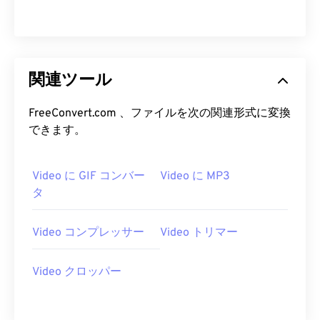
13
13
13
13
13
13
13
13
14
14
14
14
14
14
14
14
15
15
15
15
15
15
15
15
16
16
16
16
16
16
16
16
関連ツール
17
17
17
17
17
17
17
17
FreeConvert.com 、ファイルを次の関連形式に変換
18
18
18
18
18
18
18
18
できます。
19
19
19
19
19
19
19
19
20
20
20
20
20
20
20
20
Video に GIF コンバー
Video に MP3
タ
21
21
21
21
21
21
21
21
22
22
22
22
22
22
22
22
Video コンプレッサー
Video トリマー
23
23
23
23
23
23
23
23
24
24
24
24
24
24
Video クロッパー
25
25
25
25
25
25
26
26
26
26
26
26