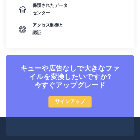
保護されたデータ
40
40
40
40
40
40
センター
41
41
41
41
41
41
アクセス制御と
42
42
42
42
42
42
認証
43
43
43
43
43
43
44
44
44
44
44
44
45
45
45
45
45
45
キューや広告なしで大きなファ
46
46
46
46
46
46
イルを変換したいですか?
47
47
47
47
47
47
今すぐアップグレード
48
48
48
48
48
48
サインアップ
49
49
49
49
49
49
50
50
50
50
50
50
51
51
51
51
51
51
52
52
52
52
52
52