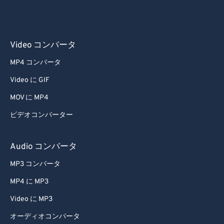
53
53
53
53
53
53
54
54
54
54
54
54
55
55
55
55
55
55
Video コンバータ
56
56
56
56
56
56
MP4 コンバータ
57
57
57
57
57
57
Video に GIF
58
58
58
58
58
58
MOV に MP4
59
59
59
59
59
59
ビデオコンバーター
60
60
61
61
Audio コンバータ
62
62
MP3 コンバータ
63
63
MP4 に MP3
64
64
Video に MP3
65
65
オーディオコンバータ