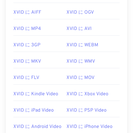
00
00
00
00
00
00
00
00
01
01
01
01
01
01
01
01
XVID に AIFF
XVID に OGV
02
02
02
02
02
02
02
02
XVID に MP4
XVID に AVI
03
03
03
03
03
03
03
03
04
04
04
04
04
04
04
04
XVID に 3GP
XVID に WEBM
05
05
05
05
05
05
05
05
XVID に MKV
XVID に WMV
06
06
06
06
06
06
06
06
07
07
07
07
07
07
07
07
XVID に FLV
XVID に MOV
08
08
08
08
08
08
08
08
09
09
09
09
09
09
09
09
XVID に Kindle Video
XVID に Xbox Video
10
10
10
10
10
10
10
10
XVID に iPad Video
XVID に PSP Video
11
11
11
11
11
11
11
11
12
12
12
12
12
12
12
12
XVID に Android Video
XVID に iPhone Video