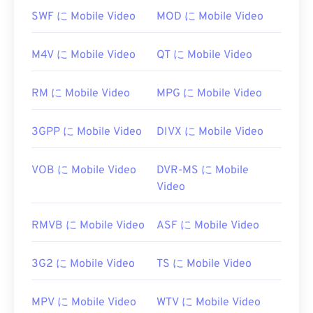
SWF に Mobile Video
MOD に Mobile Video
オープンソース
ソフトウェアであるXvidは、ほぼす
べての一般的なプラットフォームで動作します。
M4V に Mobile Video
QT に Mobile Video
DivX
は
XvidをPC向けに開発しましたが、Mac OS
X、Linux、Windowsでも問題なく動作します。最新
バージョンはWindows XP SP3以降で動作します。
RM に Mobile Video
MPG に Mobile Video
Xvidファイルを再生できるプラットフォームの例と
3GPP に Mobile Video
DIVX に Mobile Video
しては
、VLCメディアプレーヤー
や
MPlayer
などが
あります。現在、Xvidは字幕やインタラクティブメ
ニューをサポートしていませんが、それらを提供す
VOB に Mobile Video
DVR-MS に Mobile
る無料のサードパーティ製ツールと互換性がありま
Video
す。例えば、
AutoGK
などが挙げられます。
開発元:
DivX
RMVB に Mobile Video
ASF に Mobile Video
初回リリース:
2001年
3G2 に Mobile Video
TS に Mobile Video
役立つリンク:
https://en.wikipedia.org/wiki/Xvid
MPV に Mobile Video
WTV に Mobile Video