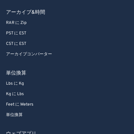
79
79
80
80
アーカイブ&時間
81
81
RAR に Zip
82
82
PST に EST
83
83
CST に EST
84
84
アーカイブコンバーター
85
85
86
86
単位換算
87
87
Lbs に Kg
88
88
Kg に Lbs
89
89
Feet に Meters
90
90
単位換算
91
91
92
92