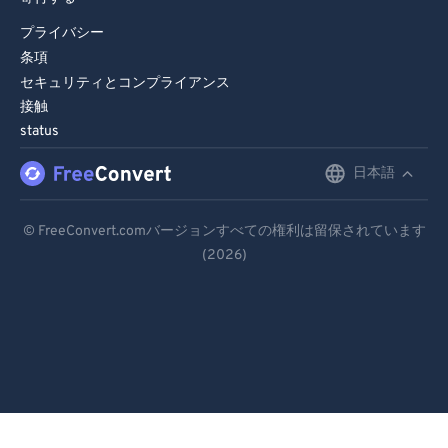
プライバシー
条項
セキュリティとコンプライアンス
接触
status
日本語
English
Deutsch
© FreeConvert.comバージョンすべての権利は留保されています
(2026)
Español
Français
Português
Italiano
Dutch