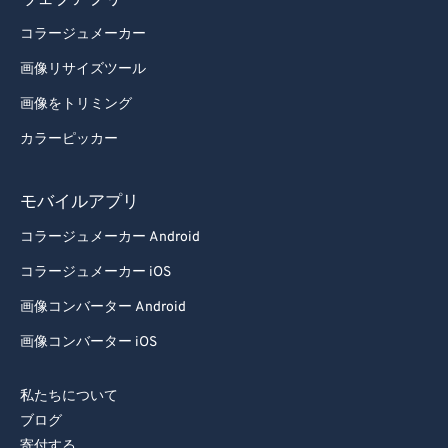
ウェブアプリ
93
93
コラージュメーカー
94
94
画像リサイズツール
95
95
画像をトリミング
96
96
カラーピッカー
97
97
モバイルアプリ
98
98
99
99
コラージュメーカー Android
コラージュメーカー iOS
画像コンバーター Android
画像コンバーター iOS
私たちについて
ブログ
寄付する