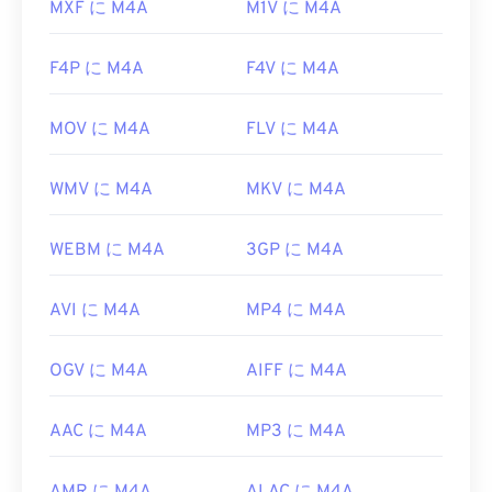
https://www.loc.gov/preservation/digital/formats/fdd/
MXF に M4A
M1V に M4A
F4P に M4A
F4V に M4A
MOV に M4A
FLV に M4A
WMV に M4A
MKV に M4A
WEBM に M4A
3GP に M4A
AVI に M4A
MP4 に M4A
OGV に M4A
AIFF に M4A
AAC に M4A
MP3 に M4A