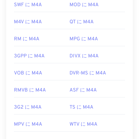
バージョンはWindows XP SP3以降で動作します。
Windows Media Player
など、ほとんどの一般的なオ
SWF に M4A
MOD に M4A
ーディオ再生プログラムで開くことができます。
Xvidファイルを再生できるプラットフォームの例と
Appleユーザーの場合、iTunesがM4Aファイルを開
しては
、VLCメディアプレーヤー
や
MPlayer
などが
M4V に M4A
QT に M4A
くデフォルトのプログラムです。Windowsユーザー
あります。現在、Xvidは字幕やインタラクティブメ
の場合、Windows Media Playerがデフォルトのプロ
ニューをサポートしていませんが、それらを提供す
グラムです。また、ファイルをハイライト表示して
RM に M4A
MPG に M4A
る無料のサードパーティ製ツールと互換性がありま
スペースバーを押すことでもM4Aファイルをプレ
す。例えば、
AutoGK
などが挙げられます。
ビューできます。
3GPP に M4A
DIVX に M4A
開発元:
DivX
さらに、M4A は
VLC メディア プレーヤー
、
Adobe
初回リリース:
2001年
Premiere Pro
、
Elmedia Player
、
Winamp
などの
VOB に M4A
DVR-MS に M4A
多数のプログラムで開くことができます。
役立つリンク:
開発元:
ISO
/
IEC
、
Moving Pictures Experts
RMVB に M4A
ASF に M4A
https://en.wikipedia.org/wiki/Xvid
Group
https://www.xvid.com/
初回リリース:
3G2 に M4A
2001年
TS に M4A
役立つリンク:
MPV に M4A
WTV に M4A
https://en.wikipedia.org/wiki/MPEG-4_Part_14