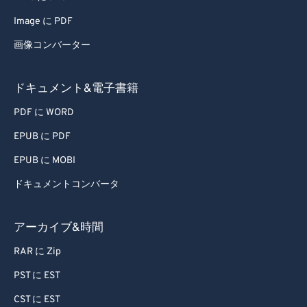
59
59
59
59
59
59
Image に PDF
60
60
画像コンバーター
61
61
62
62
ドキュメント&電子書籍
63
63
PDF に WORD
64
64
EPUB に PDF
65
65
EPUB に MOBI
66
66
ドキュメントコンバータ
67
67
68
68
アーカイブ&時間
69
69
RAR に Zip
70
70
PST に EST
71
71
CST に EST
72
72