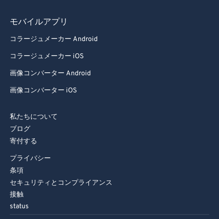
86
86
モバイルアプリ
87
87
コラージュメーカー Android
88
88
コラージュメーカー iOS
89
89
画像コンバーター Android
90
90
画像コンバーター iOS
91
91
92
92
私たちについて
93
93
ブログ
寄付する
94
94
プライバシー
95
95
条項
96
96
セキュリティとコンプライアンス
97
97
接触
status
98
98