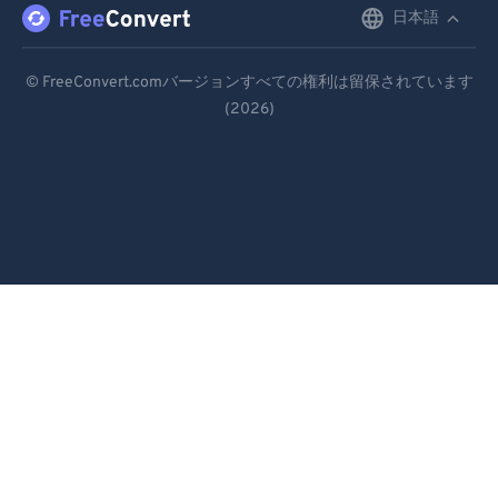
日本語
English
99
99
Deutsch
© FreeConvert.comバージョンすべての権利は留保されています
(2026)
Español
Français
Português
Italiano
Dutch
日本語
简体中文
繁體中文
한국어