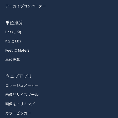
アーカイブコンバーター
73
73
74
74
単位換算
75
75
Lbs に Kg
76
76
Kg に Lbs
77
77
Feet に Meters
78
78
単位換算
79
79
80
80
ウェブアプリ
81
81
コラージュメーカー
82
82
画像リサイズツール
83
83
画像をトリミング
84
84
カラーピッカー
85
85