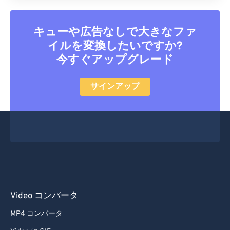
33
33
33
33
33
33
34
34
34
34
34
34
キューや広告なしで大きなファ
35
35
35
35
35
35
イルを変換したいですか?
今すぐアップグレード
36
36
36
36
36
36
37
37
37
37
37
37
サインアップ
38
38
38
38
38
38
39
39
39
39
39
39
40
40
40
40
40
40
41
41
41
41
41
41
42
42
42
42
42
42
43
43
43
43
43
43
Video コンバータ
44
44
44
44
44
44
MP4 コンバータ
45
45
45
45
45
45