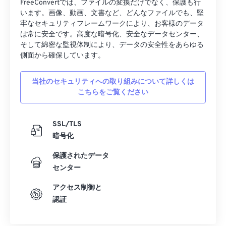
FreeConvertでは、ファイルの変換だけでなく、保護も行
20
20
20
20
20
20
20
20
います。画像、動画、文書など、どんなファイルでも、堅
牢なセキュリティフレームワークにより、お客様のデータ
21
21
21
21
21
21
21
21
は常に安全です。高度な暗号化、安全なデータセンター、
22
22
22
22
22
22
22
22
そして綿密な監視体制により、データの安全性をあらゆる
側面から確保しています。
23
23
23
23
23
23
23
23
24
24
24
24
24
24
当社のセキュリティへの取り組みについて詳しくは
こちらをご覧ください
25
25
25
25
25
25
26
26
26
26
26
26
SSL/TLS
27
27
27
27
27
27
暗号化
28
28
28
28
28
28
保護されたデータ
29
29
29
29
29
29
センター
30
30
30
30
30
30
アクセス制御と
31
31
31
31
31
31
認証
32
32
32
32
32
32