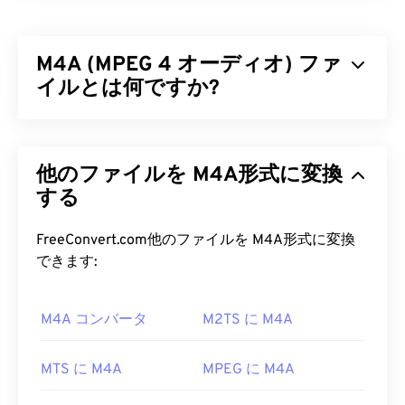
イブラリです。GNU
GPLライセンス
（ソフトウェ
ア向けの無料ライセンス）に基づいて公開されてお
M4A (MPEG 4 オーディオ) ファ
り、
ISO MPEG-4規格
に準拠しています。
非可逆
圧
縮を採用しながらも、高い画質を維持しています。
イルとは何ですか?
オープンソース
ソフトウェアの利点の一つは、コー
ドを閲覧してマルウェアの有無を確認できることで
MPEG 4 Audio（M4A）
は、Advanced Audio
す。今日のコンピューティング環境において、これ
Coding（AAC）
または
Apple Lossless Audio
は非常に有用なセキュリティ機能であり、特にXvid
他のファイルを M4A形式に変換
Codec（ALAC）の
いずれかのコーダ/デコーダーア
のような
フリー
ソフトウェアを使用する場合に有効
ルゴリズムを使用してオーディオファイルを圧縮お
する
です。
よびエンコードします。M4Aファイルは、他のす
べてのオーディオファイル形式と
比較して
、
MP3
FreeConvert.com他のファイルを M4A形式に変換
Xvid ファイルを開くにはどうすれ
ファイルと最も多くの類似点を持つMP3ファイル
できます:
ばいいですか?
よりもサイズが小さく、同時に高品質です。
オープンソース
M4A コンバータ
ソフトウェアであるXvidは、ほぼす
M2TS に M4A
M4A ファイルを開くにはどうすれ
べての一般的なプラットフォームで動作します。
ばいいですか?
DivX
は
XvidをPC向けに開発しましたが、Mac OS
MTS に M4A
MPEG に M4A
X、Linux、Windowsでも問題なく動作します。最新
M4Aファイルは、
iTunes
、
QuickTime
、