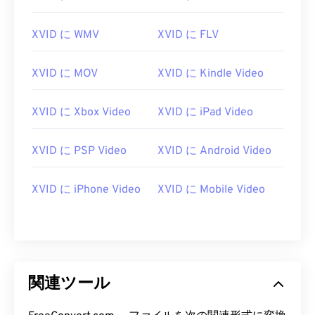
XVID に WMV
XVID に FLV
XVID に MOV
XVID に Kindle Video
00
00
00
00
00
00
00
00
XVID に Xbox Video
XVID に iPad Video
XVID に PSP Video
XVID に Android Video
00
00
00
00
00
00
00
00
XVID に iPhone Video
XVID に Mobile Video
01
01
01
01
01
01
01
01
02
02
02
02
02
02
02
02
03
03
03
03
03
03
03
03
04
04
04
04
04
04
04
04
関連ツール
05
05
05
05
05
05
05
05
06
06
06
06
06
06
06
06