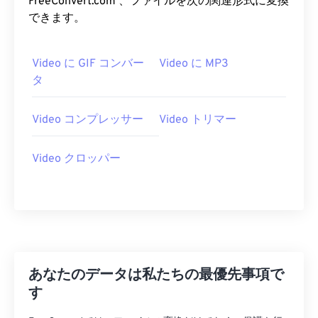
FreeConvert.com 、ファイルを次の関連形式に変換
できます。
07
07
07
07
07
07
07
07
08
08
08
08
08
08
08
08
Video に GIF コンバー
Video に MP3
09
09
09
09
09
09
09
09
タ
10
10
10
10
10
10
10
10
11
11
11
11
11
11
11
11
Video コンプレッサー
Video トリマー
12
12
12
12
12
12
12
12
Video クロッパー
13
13
13
13
13
13
13
13
14
14
14
14
14
14
14
14
15
15
15
15
15
15
15
15
16
16
16
16
16
16
16
16
17
17
17
17
17
17
17
17
あなたのデータは私たちの最優先事項で
18
18
18
18
18
18
18
18
す
19
19
19
19
19
19
19
19