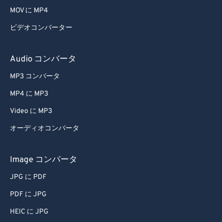
66
66
MOV に MP4
67
67
ビデオコンバーター
68
68
Audio コンバータ
69
69
70
70
MP3 コンバータ
71
71
MP4 に MP3
72
72
Video に MP3
73
73
オーディオコンバータ
74
74
Image コンバータ
75
75
76
76
JPG に PDF
77
77
PDF に JPG
78
78
HEIC に JPG