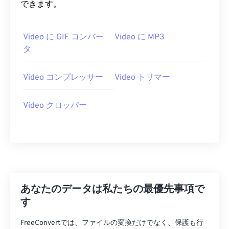
26
26
26
26
26
26
できます。
27
27
27
27
27
27
28
28
28
28
28
28
Video に GIF コンバー
Video に MP3
タ
29
29
29
29
29
29
30
30
30
30
30
30
Video コンプレッサー
Video トリマー
31
31
31
31
31
31
32
32
32
32
32
32
Video クロッパー
33
33
33
33
33
33
34
34
34
34
34
34
35
35
35
35
35
35
36
36
36
36
36
36
あなたのデータは私たちの最優先事項で
37
37
37
37
37
37
す
38
38
38
38
38
38
FreeConvertでは、ファイルの変換だけでなく、保護も行
39
39
39
39
39
39