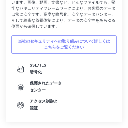
います。画像、動画、文書など、どんなファイルでも、堅
40
40
40
40
40
40
牢なセキュリティフレームワークにより、お客様のデータ
は常に安全です。高度な暗号化、安全なデータセンター、
41
41
41
41
41
41
そして綿密な監視体制により、データの安全性をあらゆる
側面から確保しています。
42
42
42
42
42
42
43
43
43
43
43
43
当社のセキュリティへの取り組みについて詳しくは
44
44
44
44
44
44
こちらをご覧ください
45
45
45
45
45
45
SSL/TLS
46
46
46
46
46
46
暗号化
47
47
47
47
47
47
保護されたデータ
48
48
48
48
48
48
センター
49
49
49
49
49
49
アクセス制御と
50
50
50
50
50
50
認証
51
51
51
51
51
51
52
52
52
52
52
52