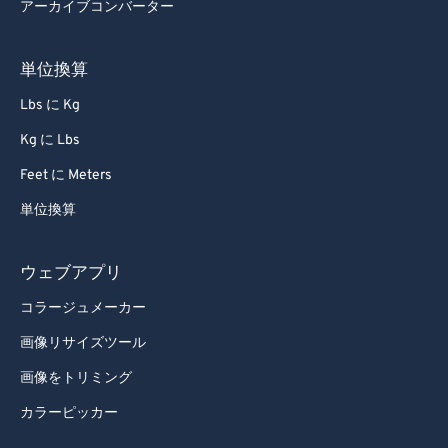
92
92
アーカイブコンバーター
93
93
単位換算
94
94
Lbs に Kg
95
95
Kg に Lbs
96
96
97
97
Feet に Meters
98
98
単位換算
99
99
ウェブアプリ
コラージュメーカー
画像リサイズツール
画像をトリミング
カラーピッカー