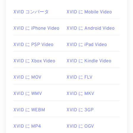
00
00
00
00
00
00
00
00
XVID コンバータ
XVID に Mobile Video
01
01
01
01
01
01
01
01
02
02
02
02
02
02
02
02
XVID に iPhone Video
XVID に Android Video
03
03
03
03
03
03
03
03
04
04
04
04
04
04
04
04
XVID に PSP Video
XVID に iPad Video
05
05
05
05
05
05
05
05
XVID に Xbox Video
XVID に Kindle Video
06
06
06
06
06
06
06
06
07
07
07
07
07
07
07
07
XVID に MOV
XVID に FLV
08
08
08
08
08
08
08
08
XVID に WMV
XVID に MKV
09
09
09
09
09
09
09
09
10
10
10
10
10
10
10
10
XVID に WEBM
XVID に 3GP
11
11
11
11
11
11
11
11
12
12
12
12
12
12
12
12
XVID に MP4
XVID に OGV