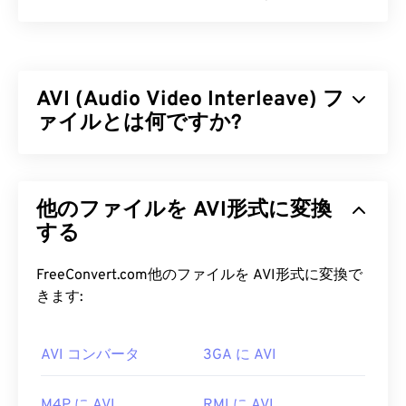
Xvidは、無料の
オープンソース
ビデオ
コーデック
ラ
イブラリです。GNU
GPLライセンス
（ソフトウェ
ア向けの無料ライセンス）に基づいて公開されてお
AVI (Audio Video Interleave) フ
り、
ISO MPEG-4規格
に準拠しています。
非可逆
圧
縮を採用しながらも、高い画質を維持しています。
ァイルとは何ですか?
オープンソース
ソフトウェアの利点の一つは、コー
ドを閲覧してマルウェアの有無を確認できることで
オーディオビデオインターリーブ（AVI）は、
す。今日のコンピューティング環境において、これ
Microsoftが開発したマルチメディアコンテナで
は非常に有用なセキュリティ機能であり、特にXvid
他のファイルを AVI形式に変換
す。AVIは
、リソース交換ファイル形式（RIFF）
の
のような
フリー
ソフトウェアを使用する場合に有効
後継です。サードパーティ製プログラムのサポート
する
です。
により、AVIはチャプター、キャプション、字幕、
メニュー、ストリーミング、添付ファイル、3Dコ
FreeConvert.com他のファイルを AVI形式に変換で
Xvid ファイルを開くにはどうすれ
ンテナをサポートできます。
きます:
ばいいですか?
AVI ファイルを開くにはどうすれ
オープンソース
AVI コンバータ
ソフトウェアであるXvidは、ほぼす
3GA に AVI
ばいいですか?
べての一般的なプラットフォームで動作します。
DivX
は
XvidをPC向けに開発しましたが、Mac OS
Microsoftは、ダウンロード可能な無料の
AVIビュー
M4P に AVI
RMI に AVI