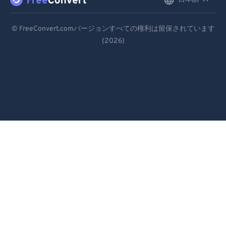
English
Deutsch
© FreeConvert.comバージョンすべての権利は留保されています
(2026)
Español
Français
Português
Italiano
Dutch
日本語
简体中文
繁體中文
한국어