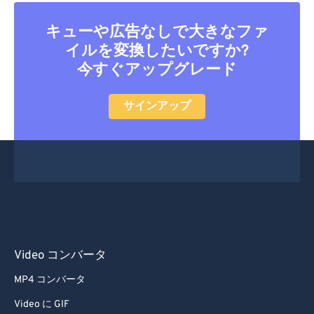
53
53
53
53
53
53
キューや広告なしで大きなファ
54
54
54
54
54
54
イルを変換したいですか?
55
55
55
55
55
55
今すぐアップグレード
56
56
56
56
56
56
サインアップ
57
57
57
57
57
57
58
58
58
58
58
58
59
59
59
59
59
59
60
60
61
61
62
62
Video コンバータ
63
63
64
64
MP4 コンバータ
65
65
Video に GIF