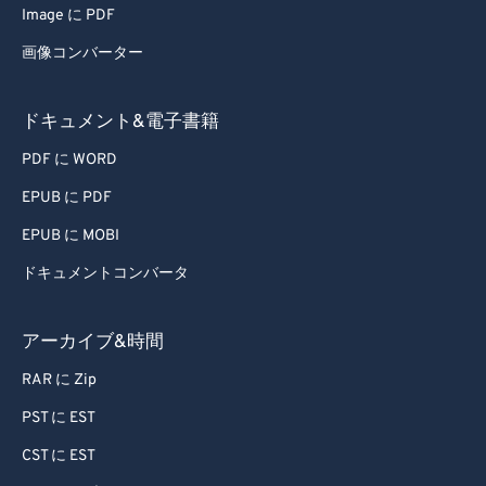
79
79
Image に PDF
80
80
画像コンバーター
81
81
ドキュメント&電子書籍
82
82
83
83
PDF に WORD
84
84
EPUB に PDF
85
85
EPUB に MOBI
86
86
ドキュメントコンバータ
87
87
アーカイブ&時間
88
88
RAR に Zip
89
89
90
90
PST に EST
91
91
CST に EST