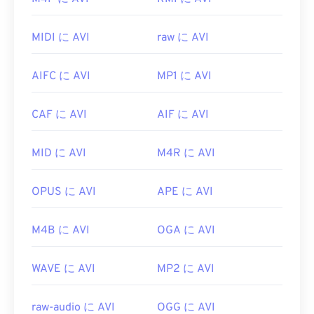
X、Linux、Windowsでも問題なく動作します。最新
ア
を提供しています。AVIファイルを表示する別の
バージョンはWindows XP SP3以降で動作します。
方法は、オペレーティングシステムと互換性のある
MIDI に AVI
raw に AVI
バージョンの
Microsoft Windows Media Playerを
使
Xvidファイルを再生できるプラットフォームの例と
用することです。
しては
、VLCメディアプレーヤー
や
MPlayer
などが
AIFC に AVI
MP1 に AVI
あります。現在、Xvidは字幕やインタラクティブメ
AVI
ファイルはインターネット向けに最適化されて
ニューをサポートしていませんが、それらを提供す
いますが、ハードウェアプレーヤーでも再生可能で
CAF に AVI
AIF に AVI
る無料のサードパーティ製ツールと互換性がありま
す。AVIファイルが開かない場合は、
VLCメディア
す。例えば、
AutoGK
などが挙げられます。
プレーヤー
をご利用ください。
MID に AVI
M4R に AVI
開発元:
DivX
開発元:
Microsoft
初回リリース:
2001年
初回リリース:
1992年
OPUS に AVI
APE に AVI
役立つリンク:
役立つリンク:
M4B に AVI
OGA に AVI
https://en.wikipedia.org/wiki/Xvid
https://en.wikipedia.org/wiki/Audio_Video_Interleave
https://www.xvid.com/
https://tools.ietf.org/html/rfc2361
WAVE に AVI
MP2 に AVI
raw-audio に AVI
OGG に AVI