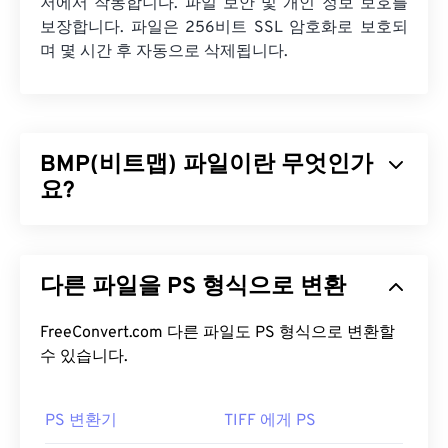
저에서 작동합니다. 파일 보안 및 개인 정보 보호를
보장합니다. 파일은 256비트 SSL 암호화로 보호되
며 몇 시간 후 자동으로 삭제됩니다.
BMP(비트맵) 파일이란 무엇인가
요?
비트맵(BMP)은 일반적으로 압축 없이 2차원 이미지
를 저장하는
픽셀 기반
파일 형식입니다. BMP는
래
다른 파일을 PS 형식으로 변환
스터 그래픽
이라는 도트 매트릭스 데이터 구조를 사
용하여 이미지의
색상 심도를
설정합니다. BMP는 주
로 사진의 디지털 출판에 사용됩니다. 하지만 압축률
FreeConvert.com 다른 파일도 PS 형식으로 변환할
이 낮기 때문에 BMP 파일은 일반적으로 크기가 큽니
수 있습니다.
다.
PS 변환기
TIFF 에게 PS
BMP 파일을 어떻게 여나요?