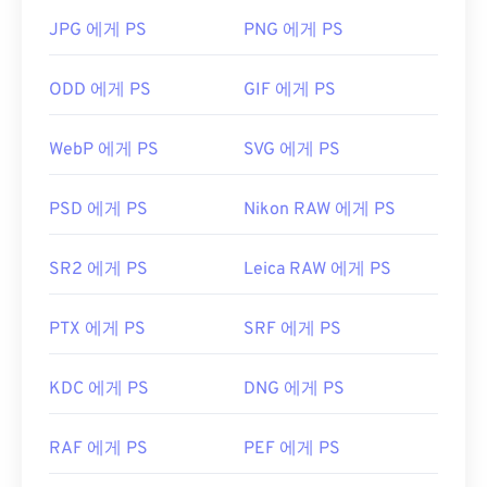
BMP는 장치에 따라 달라지거나 독립적일 수 있습니
JPG 에게 PS
PNG 에게 PS
다. BMP는
Microsoft 그림판
응용 프로그램에서 쉽
게 열리며, Microsoft 운영 체제와 관련이 있는 경우
ODD 에게 PS
GIF 에게 PS
가 많습니다. Microsoft와의 연관성에도 불구하고, 장
치 독립형 BMP(
DIB
)는 거의 모든 장치, 운영 체제
WebP 에게 PS
SVG 에게 PS
또는 응용 프로그램에서 열 수 있습니다.
PSD 에게 PS
Nikon RAW 에게 PS
BMP 파일을 여는 것 외에도
Adobe Illustrator
와 같
은 다양한 애플리케이션을 사용하여 BMP 파일을 만
SR2 에게 PS
Leica RAW 에게 PS
들 수 있습니다. BMP를 벡터 기반 이미지로 변환해
야 하는 경우
CorelDRAW를
사용하는 것이 좋습니다.
PTX 에게 PS
SRF 에게 PS
BMP 파일을 열 수 있는 다른 애플리케이션으로는
Adobe
Photoshop
, Microsoft
Photos
,
Apple
Preview
,
Apple Photos
,
ColorStrokes
등이 있습니
KDC 에게 PS
DNG 에게 PS
다.
RAF 에게 PS
PEF 에게 PS
개발자:
Microsoft Corporation